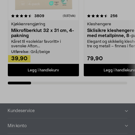
4.5av 5 stjerner
anmeldelser
4.5av 5 stjerner
anmeldels
3809
256
(9,97/stk)
Kjøkkenrengjøring
Kleshengere
Mikrofiberklut 32 x 31 cm, 4-
Sklisikre kleshengere 
pakning
med metallpinne, 8-p
Kåret til «soleklar favoritt» i
Elegant og skikkelig kles
svenske Afton...
tre og metall – finnes i fle
Kleshe...
Utførelse:
Grå/beige
39,90
79,90
Legg i handlekurv
Legg i handlekurv
Bunntekst
Kundeservice
Min konto