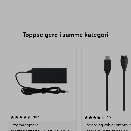
Toppselgere i samme kategori
4.0 av 5 stjerner
anmeldelser
4.5 av 5 stjerner
anmeldelse
167
15
Strømadaptere
Ladere og kabler smartkl