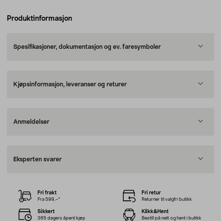
Produktinformasjon
Spesifikasjoner, dokumentasjon og ev. faresymboler
Kjøpsinformasjon, leveranser og returer
Anmeldelser
Eksperten svarer
Fri frakt
Fri retur
Fra 599,–*
Returner til valgfri butikk
Sikkert
Klikk&Hent
365 dagers åpent kjøp
Bestill på nett og hent i butikk