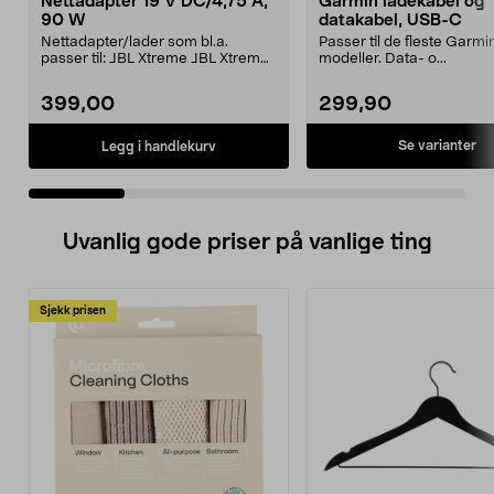
Nettadapter 19 V DC/4,75 A,
Garmin ladekabel og
90 W
datakabel, USB-C
Nettadapter/lader som bl.a.
Passer til de fleste Garmi
passer til: JBL Xtreme JBL Xtreme
modeller. Data- o...
2JBL BoomboxJBL Bo...
399,00
299,90
Se varianter
Legg i handlekurv
Uvanlig gode priser på vanlige ting
Sjekk prisen