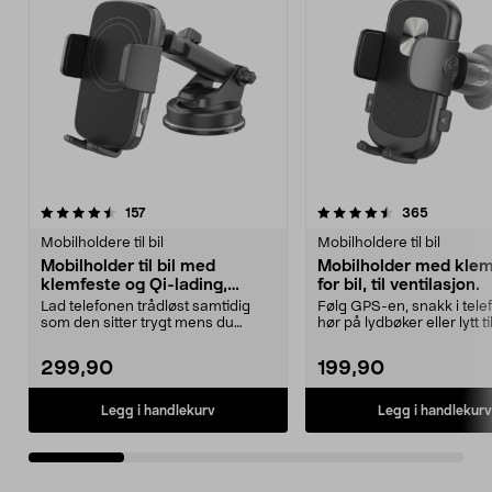
4.5 av 5 stjerner
anmeldelser
4.5 av 5 stjerner
anmeldels
157
365
Mobilholdere til bil
Mobilholdere til bil
Mobilholder til bil med
Mobilholder med klem
klemfeste og Qi-lading,
for bil, til ventilasjon.
sugekopp
Lad telefonen trådløst samtidig
Følg GPS-en, snakk i tele
som den sitter trygt mens du
hør på lydbøker eller lytt ti
kjører. Bilholderen...
bilen. B...
299,90
199,90
Legg i handlekurv
Legg i handlekurv