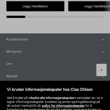
Legg i handlekurv
Legg i handlekurv
Bunntekst
Kundeservice
Min konto
Om
Product
+
quantity
Aktuelt
Våre selskaper
Vi bruker informasjonskapsler hos Clas Ohlson
Ved å trykke på
«Godta alle informasjonskapsler»
samtykker du i at vi
Finn din butikk
lagrer informasjonskapsler (cookies) og annen sporingsteknologi på
din enhet i henhold til vår
policy for informasjonskapsler
for å
forbedre brukeropplevelsen din på vårt nettsted, analysere bruken av