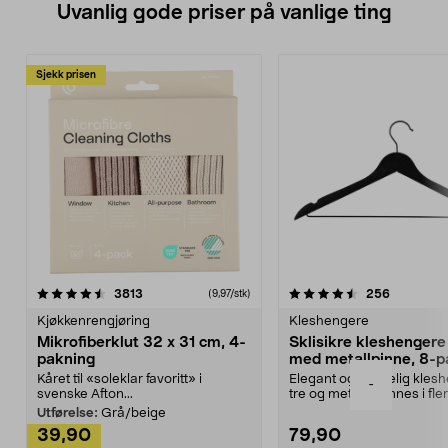
Uvanlig gode priser på vanlige ting
Sjekk prisen
4.5av 5 stjerner
anmeldelser
4.5av 5 stjerner
anmeldels
3813
256
(9,97/stk)
Kjøkkenrengjøring
Kleshengere
Mikrofiberklut 32 x 31 cm, 4-
Sklisikre kleshengere 
pakning
med metallpinne, 8-p
Kåret til «soleklar favoritt» i
Elegant og skikkelig kles
-
svenske Afton...
tre og metall – finnes i fle
Kleshe...
Utførelse:
Grå/beige
39,90
79,90