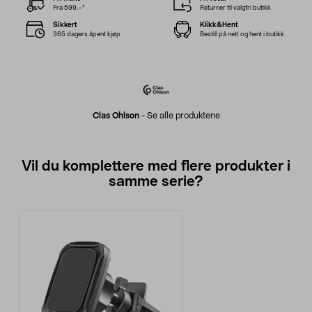
Fra 599,–*
Returner til valgfri butikk
Sikkert
Klikk&Hent
365 dagers åpent kjøp
Bestill på nett og hent i butikk
Clas Ohlson
-
Se alle produktene
Vil du komplettere med flere produkter i
samme serie?