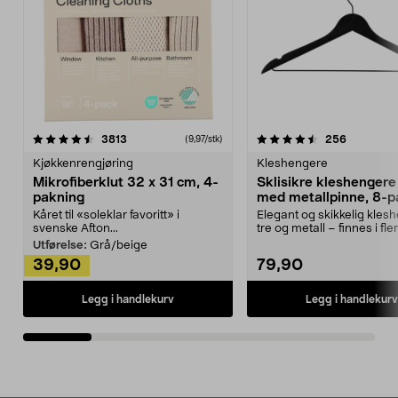
4.5av 5 stjerner
anmeldelser
4.5av 5 stjerner
anmeldels
3813
256
(9,97/stk)
Kjøkkenrengjøring
Kleshengere
Mikrofiberklut 32 x 31 cm, 4-
Sklisikre kleshengere 
pakning
med metallpinne, 8-p
Kåret til «soleklar favoritt» i
Elegant og skikkelig kles
svenske Afton...
tre og metall – finnes i fle
Kleshe...
Utførelse:
Grå/beige
39,90
79,90
Legg i handlekurv
Legg i handlekurv