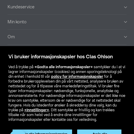
Bunntekst
Kundeservice
Min konto
Om
Aktuelt
Vi bruker informasjonskapsler hos Clas Ohlson
Våre selskaper
Ved å trykke på
«Godta alle informasjonskapsler»
samtykker du i at vi
lagrer informasjonskapsler (cookies) og annen sporingsteknologi på
din enhet i henhold til vår
policy for informasjonskapsler
for å
Finn din butikk
forbedre brukeropplevelsen din på vårt nettsted, analysere bruken av
nettstedet og for å tilpasse våre markedsføringstiltak. Vi bruker fire
typer informasjonskapsler: nødvendige, funksjonelle, analytiske og
annonserelaterte. For nødvendige informasjonskapsler er det ikke noe
SE
NO
FI
krav om samtykke, ettersom de er nødvendige for at nettstedet skal
fungere. Hvis du istedenfor ønsker å skreddersy dine valg, kan du
trykke på
«Innstillinger»
. Ditt samtykke er frivillig og kan trekkes
tilbake når som helst ved å endre dine innstillinger for
informasjonskapsler eller kontakte oss for veiledning.