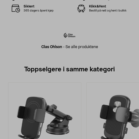
Sikkert
Klikk&Hent
365 dagers åpent kjøp
Bestill på nett og hent i butikk
Clas Ohlson
-
Se alle produktene
Toppselgere i samme kategori