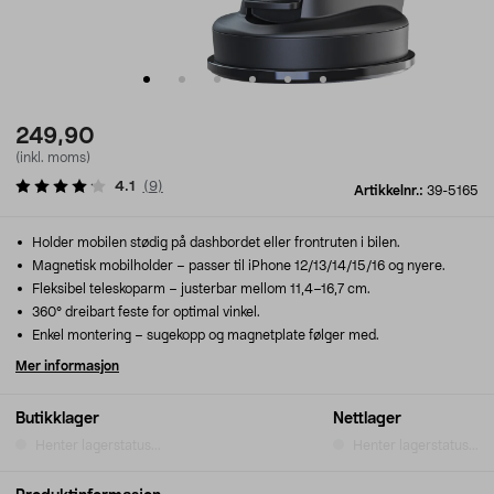
249,90
(inkl. moms)
4.1
(
9
)
Artikkelnr.:
39-5165
Holder mobilen stødig på dashbordet eller frontruten i bilen.
Magnetisk mobilholder – passer til iPhone 12/13/14/15/16 og nyere.
Fleksibel teleskoparm – justerbar mellom 11,4–16,7 cm.
360° dreibart feste for optimal vinkel.
Enkel montering – sugekopp og magnetplate følger med.
Mer informasjon
Butikklager
Nettlager
Henter lagerstatus...
Henter lagerstatus...