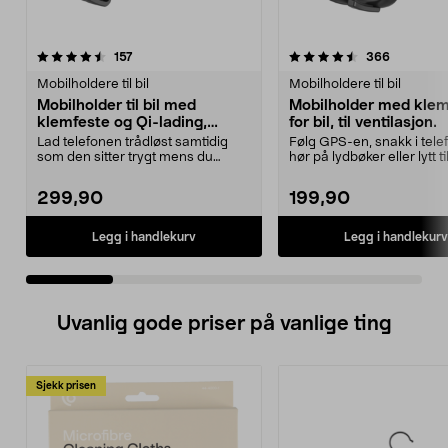
4.5 av 5 stjerner
anmeldelser
4.5 av 5 stjerner
anmeldels
157
366
Mobilholdere til bil
Mobilholdere til bil
Mobilholder til bil med
Mobilholder med klem
klemfeste og Qi-lading,
for bil, til ventilasjon.
sugekopp
Lad telefonen trådløst samtidig
Følg GPS-en, snakk i tele
som den sitter trygt mens du
hør på lydbøker eller lytt ti
kjører. Bilholderen...
bilen. B...
299,90
199,90
Legg i handlekurv
Legg i handlekurv
Uvanlig gode priser på vanlige ting
Sjekk prisen