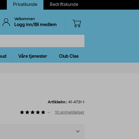
Privatkunde
Bedriftskunde
Velkommen
Logg inn/Bli medlem
bud
Våre tjenester
Club Clas
Artikkelnr.:
41-4731-1
10
anmeldelser