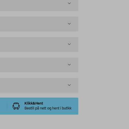
Klikk&Hent
Bestill på nett og hent i butikk