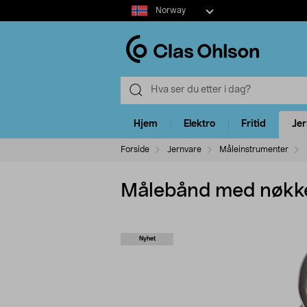
Select
Norway
market
Hjem
Elektro
Fritid
Je
Forside
Jernvare
Måleinstrumenter
Målebånd med nøkke
Nyhet