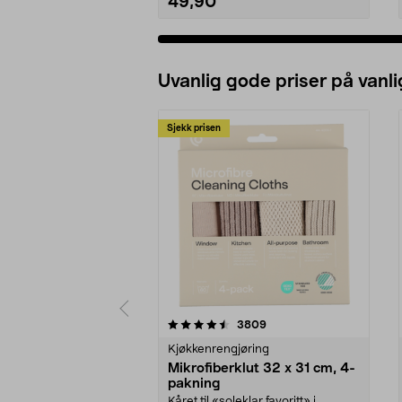
49,90
Uvanlig gode priser på vanli
Sjekk prisen
5av 5 stjerner
4.5av 5 stjerner
anmeldelser
3809
Kjøkkenrengjøring
Mikrofiberklut 32 x 31 cm, 4-
pakning
Kåret til «soleklar favoritt» i