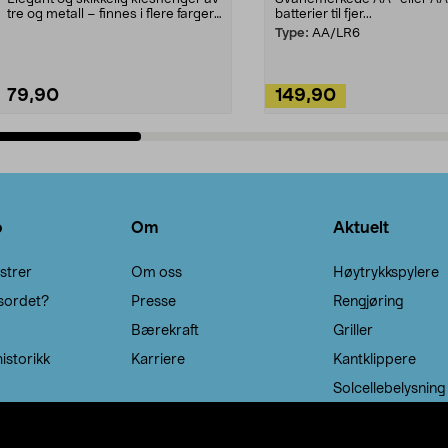
tre og metall – finnes i flere farger.
batterier til fjer...
Kleshe...
Type:
AA/LR6
79,90
149,90
Legg i handlekurv
Legg i handlekurv
o
Om
Aktuelt
strer
Om oss
Høytrykkspylere
sordet?
Presse
Rengjøring
Bærekraft
Griller
istorikk
Karriere
Kantklippere
Solcellebelysning