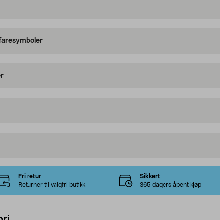
 faresymboler
er
Fri retur
Sikkert
Returner til valgfri butikk
365 dagers åpent kjøp
ri