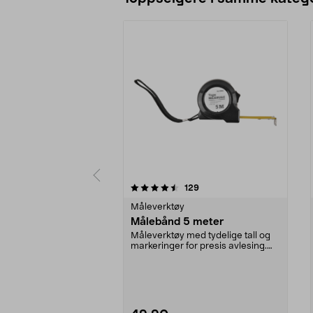
5 av 5 stjerner
4.5 av 5 stjerner
anmeldelser
129
Måleverktøy
Målebånd 5 meter
Måleverktøy med tydelige tall og
markeringer for presis avlesing.
Stabilt målebå...