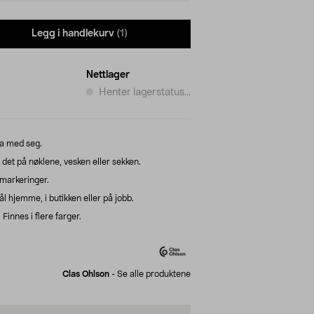
Legg i handlekurv
(1)
Nettlager
Henter lagerstatus...
ha med seg.
det på nøklene, vesken eller sekken.
 markeringer.
 hjemme, i butikken eller på jobb.
nnes i flere farger.
Clas Ohlson
-
Se alle produktene