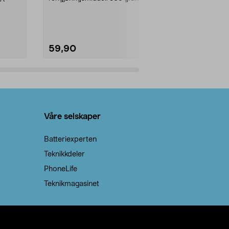
natron – til rengjøring både...
59,90
69,90
Legg i handlekurv
Legg 
Våre selskaper
Batteriexperten
Teknikkdeler
PhoneLife
Teknikmagasinet