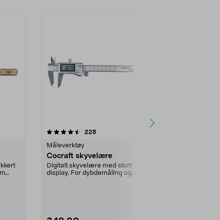
4.5 av 5 stjerner
anmeldelser
4.5
228
8
Måleverktøy
Måleverktøy
Cocraft skyvelære
Cocraft stål
akkert
Digitalt skyvelære med stort
Rustfritt stål
om
display. For dybdemåling og
ikke-reflekte
inn-/utvendig måling.
Tabeller på ...