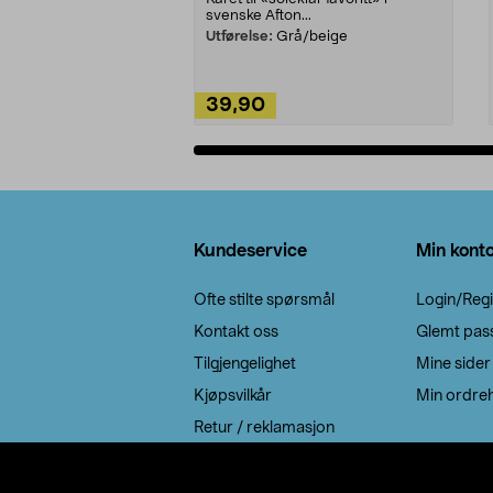
svenske Afton...
Utførelse:
Grå/beige
39,90
Legg i handlekurv
Bunntekst
Kundeservice
Min kont
Ofte stilte spørsmål
Login/Regi
Kontakt oss
Glemt pas
Tilgjengelighet
Mine sider
Kjøpsvilkår
Min ordreh
Retur / reklamasjon
EE-avfall
Cookie policy