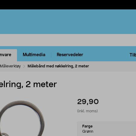
rnvare
Multimedia
Reservedeler
Til
Måleverktøy
Målebånd med nøkkelring, 2 meter
lring, 2 meter
29,90
(inkl. moms)
Select
Farge
variant
Grønn