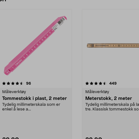
4.5 av 5 stjerner
anmeldelser
4.5 av 5 stjerner
anmeldelser
96
449
Måleverktøy
Måleverktøy
Tommestokk i plast, 2 meter
Meterstokk, 2 meter
Tydelig millimeterskala som er
Tydelig millimeterskala på l
enkel å lese a...
tre. Klassisk tommestokk s
passer i spesial...