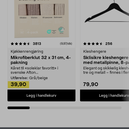
4.5av 5 stjerner
anmeldelser
4.5av 5 stjerner
anmeldels
3813
256
(9,97/stk)
Kjøkkenrengjøring
Kleshengere
Mikrofiberklut 32 x 31 cm, 4-
Sklisikre kleshengere 
pakning
med metallpinne, 8-p
Kåret til «soleklar favoritt» i
Elegant og skikkelig kles
svenske Afton...
tre og metall – finnes i fle
Kleshe...
Utførelse:
Grå/beige
39,90
79,90
Legg i handlekurv
Legg i handlekurv