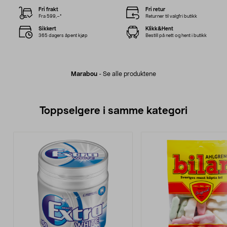
Fri frakt
Fri retur
Fra 599,–*
Returner til valgfri butikk
Sikkert
Klikk&Hent
365 dagers åpent kjøp
Bestill på nett og hent i butikk
Marabou
-
Se alle produktene
Toppselgere i samme kategori