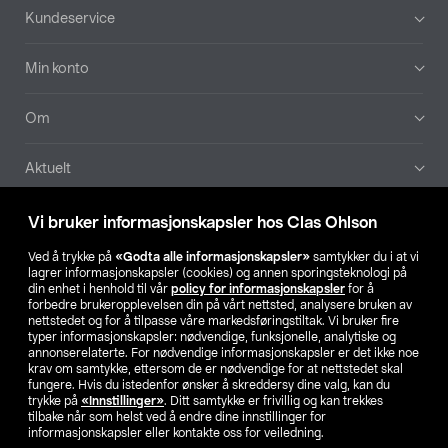
Bunntekst
Kundeservice
Min konto
Om
Aktuelt
Våre selskaper
Vi bruker informasjonskapsler hos Clas Ohlson
Ved å trykke på
«Godta alle informasjonskapsler»
samtykker du i at vi
Finn din butikk
lagrer informasjonskapsler (cookies) og annen sporingsteknologi på
din enhet i henhold til vår
policy for informasjonskapsler
for å
forbedre brukeropplevelsen din på vårt nettsted, analysere bruken av
SE
NO
FI
nettstedet og for å tilpasse våre markedsføringstiltak. Vi bruker fire
typer informasjonskapsler: nødvendige, funksjonelle, analytiske og
annonserelaterte. For nødvendige informasjonskapsler er det ikke noe
krav om samtykke, ettersom de er nødvendige for at nettstedet skal
fungere. Hvis du istedenfor ønsker å skreddersy dine valg, kan du
trykke på
«Innstillinger»
. Ditt samtykke er frivillig og kan trekkes
tilbake når som helst ved å endre dine innstillinger for
informasjonskapsler eller kontakte oss for veiledning.
Privacy statement
Medlemsvilkår
Kjøpsvilkår
For bedrifter