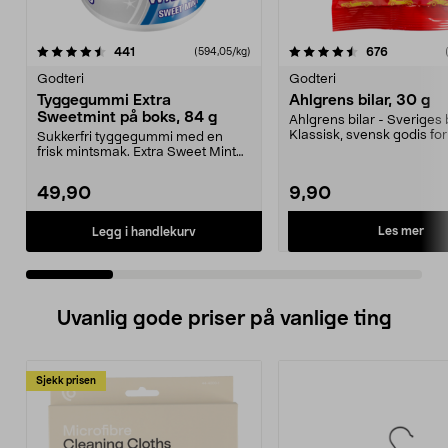
4.5 av 5 stjerner
anmeldelser
anmeldels
441
676
(594,05/kg)
0.0 av 5 stjerner
Godteri
Godteri
Tyggegummi Extra
Ahlgrens bilar, 30 g
Sweetmint på boks, 84 g
Ahlgrens bilar - Sveriges b
Klassisk, svensk godis f
Sukkerfri tyggegummi med en
seige bil...
frisk mintsmak. Extra Sweet Mint
er en gelatinfri og...
49,90
9,90
Les mer
Legg i handlekurv
Uvanlig gode priser på vanlige ting
Sjekk prisen