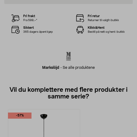
Fri frakt
Fri retur
Fra 599,–*
Returner til valgfri butikk
Sikkert
Klikk&Hent
365 dagers åpent kjøp
Bestill på nett og hent i butikk
Markslöjd
-
Se alle produktene
Vil du komplettere med flere produkter i
samme serie?
-57%