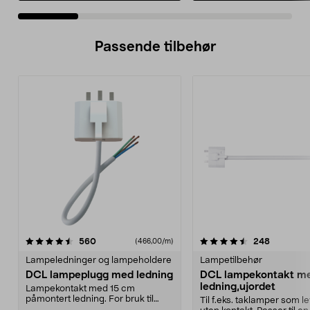
Passende tilbehør
4.5av 5 stjerner
anmeldelser
anmeldels
560
248
(466,00/m)
Lampeledninger og lampeholdere
Lampetilbehør
DCL lampeplugg med ledning
DCL lampekontakt m
ledning,ujordet
Lampekontakt med 15 cm
påmontert ledning. For bruk til
Til f.eks. taklamper som l
f.eks. taklamper som leve...