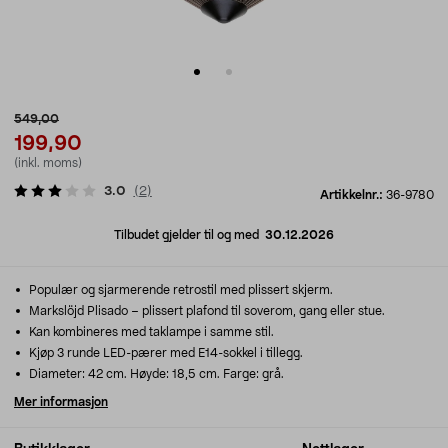
549,00
199,90
(inkl. moms)
3.0
(
2
)
Artikkelnr.:
36-9780
Tilbudet gjelder til og med
30.12.2026
Populær og sjarmerende retrostil med plissert skjerm.
Markslöjd Plisado – plissert plafond til soverom, gang eller stue.
Kan kombineres med taklampe i samme stil.
Kjøp 3 runde LED-pærer med E14-sokkel i tillegg.
Diameter: 42 cm. Høyde: 18,5 cm. Farge: grå.
Mer informasjon