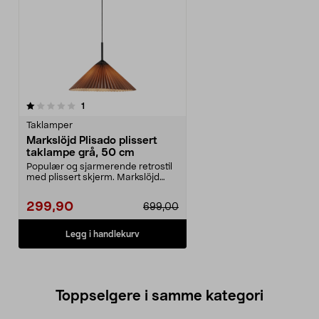
anmeldelser
1
Taklamper
Markslöjd Plisado plissert
taklampe grå, 50 cm
Populær og sjarmerende retrostil
med plissert skjerm. Markslöjd
Plisado – plisse...
299,90
699,00
Legg i handlekurv
Toppselgere i samme kategori