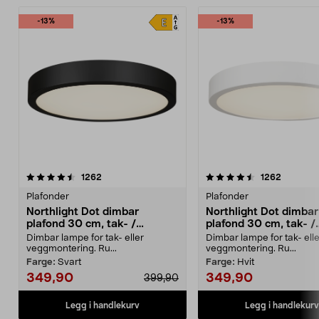
-13%
-13%
4.5 av 5 stjerner
anmeldelser
4.5 av 5 stjerner
anmeldel
1262
1262
Plafonder
Plafonder
Northlight Dot dimbar
Northlight Dot dimbar
plafond 30 cm, tak- /
plafond 30 cm, tak- /
vegglampe
vegglampe
Dimbar lampe for tak- eller
Dimbar lampe for tak- elle
veggmontering. Ru...
veggmontering. Ru...
Farge:
Svart
Farge:
Hvit
349,90
349,90
399,90
Legg i handlekurv
Legg i handlekurv