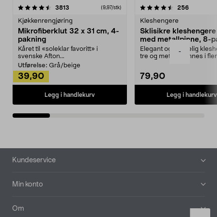
4.5av 5 stjerner
anmeldelser
4.5av 5 stjerner
anmeldels
3813
256
(9,97/stk)
Kjøkkenrengjøring
Kleshengere
Mikrofiberklut 32 x 31 cm, 4-
Sklisikre kleshengere 
pakning
med metallpinne, 8-p
Kåret til «soleklar favoritt» i
Elegant og skikkelig kles
-
svenske Afton...
tre og metall – finnes i fle
Kleshe...
Utførelse:
Grå/beige
39,90
79,90
Legg i handlekurv
Legg i handlekurv
Bunntekst
Kundeservice
Min konto
Om