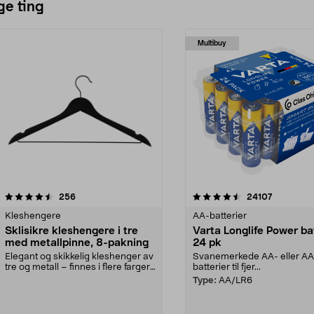
ge ting
Multibuy
4.5av 5 stjerner
anmeldelser
4.5av 5 stjerner
anmeldels
256
24107
Kleshengere
AA-batterier
Sklisikre kleshengere i tre
Varta Longlife Power ba
med metallpinne, 8-pakning
24 pk
Elegant og skikkelig kleshenger av
Svanemerkede AA- eller A
tre og metall – finnes i flere farger.
batterier til fjer...
Kleshe...
Type:
AA/LR6