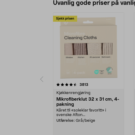
Uvanlig gode priser på vanli
Sjekk prisen
5av 5 stjerner
4.5av 5 stjerner
anmeldelser
3813
Kjøkkenrengjøring
Mikrofiberklut 32 x 31 cm, 4-
pakning
Kåret til «soleklar favoritt» i
svenske Afton...
Utførelse:
Grå/beige