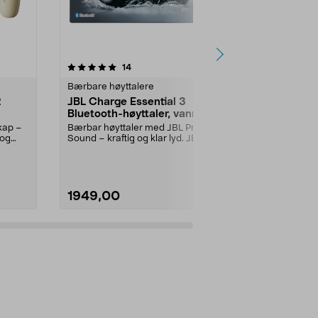
4.5 av 5 stjerner
anmeldelser
4.0
14
4
Bærbare høyttalere
Bærbare høyt
2
JBL Charge Essential 3
Exibel V!be
Bluetooth-høyttaler, vanntett
høyttaler, v
skap –
Bærbar høyttaler med JBL Pro
En robust lit
 og
Sound – kraftig og klar lyd. JBL
kraftig lyd – f..
Charge Essential 3...
Farge:
Svart
1949,00
269,90