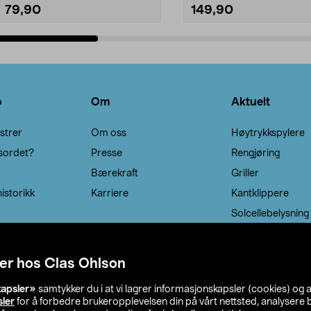
79,90
149,90
Legg i handlekurv
Legg i handlekurv
o
Om
Aktuelt
strer
Om oss
Høytrykkspylere
sordet?
Presse
Rengjøring
Bærekraft
Griller
istorikk
Karriere
Kantklippere
Solcellebelysning
er hos Clas Ohlson
kapsler»
samtykker du i at vi lagrer informasjonskapsler (cookies) og 
sler
for å forbedre brukeropplevelsen din på vårt nettsted, analysere b