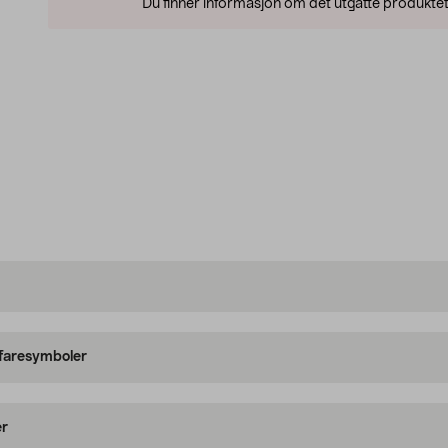
Du finner informasjon om det utgåtte produktet
 faresymboler
er