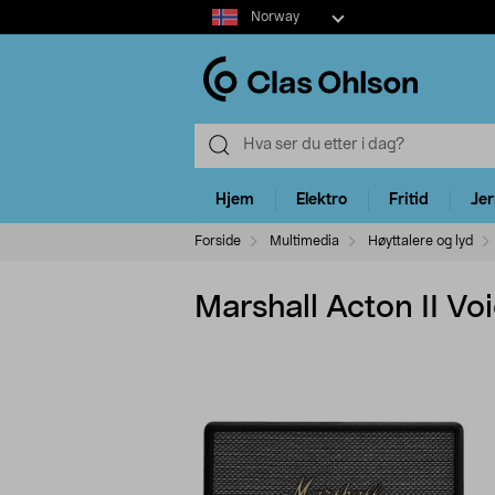
Select
Norway
market
Hjem
Elektro
Fritid
Je
Forside
Multimedia
Høyttalere og lyd
Marshall Acton II Vo