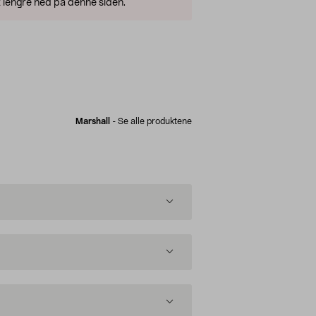
 lengre ned på denne siden.
Marshall
-
Se alle produktene