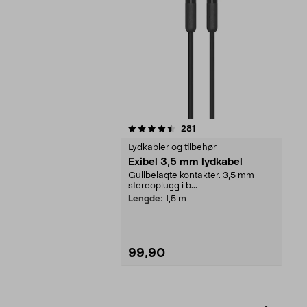
5av 5 stjerner
anmeldelser
281
Lydkabler og tilbehør
Exibel 3,5 mm lydkabel
Gullbelagte kontakter. 3,5 mm
stereoplugg i b...
Lengde:
1,5 m
99,90
Legg i handlekurv