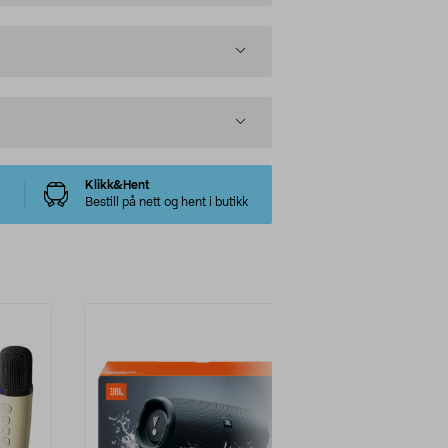
Klikk&Hent
Bestill på nett og hent i butikk