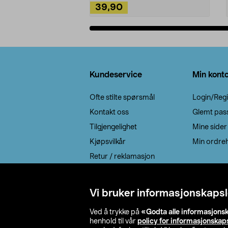
39,90
Legg i handlekurv
Bunntekst
Kundeservice
Min kont
Ofte stilte spørsmål
Login/Regi
Kontakt oss
Glemt pas
Tilgjengelighet
Mine sider
Kjøpsvilkår
Min ordreh
Retur / reklamasjon
EE-avfall
Cookie policy
Vi bruker informasjonskapsl
Leveringsalternativ
Ved å trykke på
«Godta alle informasjons
henhold til vår
policy for informasjonskap