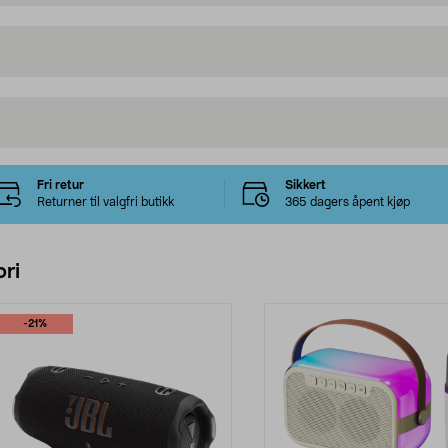
Fri retur
Sikkert
Returner til valgfri butikk
365 dagers åpent kjøp
ri
-21%