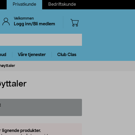
Privatkunde
Bedriftskunde
Velkommen
Logg inn/Bli medlem
bud
Våre tjenester
Club Clas
høyttaler
yttaler
t
er
lignende produkter.