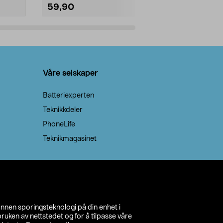
59,90
69,90
Legg i handlekurv
Legg 
Våre selskaper
Batteriexperten
Teknikkdeler
PhoneLife
Teknikmagasinet
annen sporingsteknologi på din enhet i
ruken av nettstedet og for å tilpasse våre