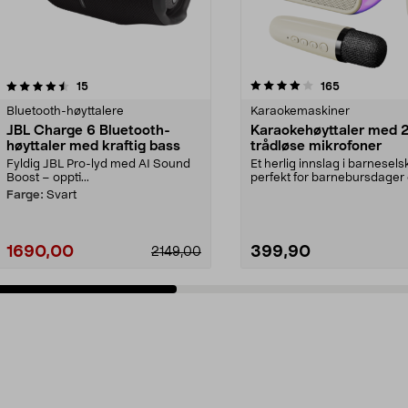
4.0 av 5 stjerner
anmeldelser
5.0 av 5 stjerner
anmeldelser
15
165
Bluetooth-høyttalere
Karaokemaskiner
JBL Charge 6 Bluetooth-
Karaokehøyttaler med 
høyttaler med kraftig bass
trådløse mikrofoner
Fyldig JBL Pro-lyd med AI Sound
Et herlig innslag i barnesel
Boost – oppti...
perfekt for barnebursdager
familiekvelder....
Farge:
Svart
1690,00
399,90
2149,00