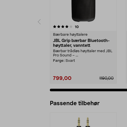
0 av 5 stjerner
4.5 av 5 stjerner
anmeldelser
10
Bærbare høyttalere
JBL Grip bærbar Bluetooth-
høyttaler, vanntett
Bærbar trådløs høyttaler med JBL
Pro Sound – ...
Farge:
Svart
799,00
1190,00
Passende tilbehør