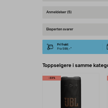
Anmeldelser
(5)
Eksperten svarer
Fri frakt
Fra 599,–*
Toppselgere i samme katego
-33%