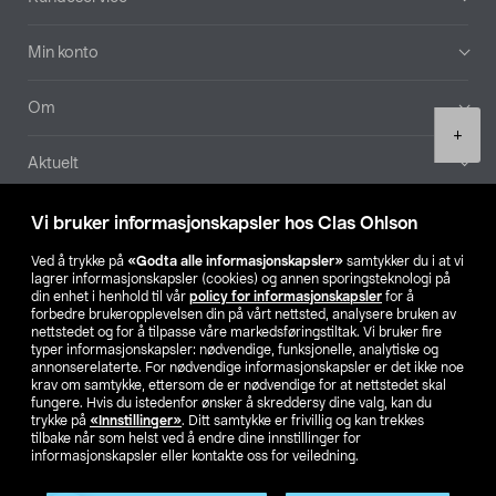
Min konto
Om
Product
+
quantity
Aktuelt
Våre selskaper
Vi bruker informasjonskapsler hos Clas Ohlson
Ved å trykke på
«Godta alle informasjonskapsler»
samtykker du i at vi
Finn din butikk
lagrer informasjonskapsler (cookies) og annen sporingsteknologi på
din enhet i henhold til vår
policy for informasjonskapsler
for å
forbedre brukeropplevelsen din på vårt nettsted, analysere bruken av
SE
NO
FI
nettstedet og for å tilpasse våre markedsføringstiltak. Vi bruker fire
typer informasjonskapsler: nødvendige, funksjonelle, analytiske og
annonserelaterte. For nødvendige informasjonskapsler er det ikke noe
krav om samtykke, ettersom de er nødvendige for at nettstedet skal
fungere. Hvis du istedenfor ønsker å skreddersy dine valg, kan du
trykke på
«Innstillinger»
. Ditt samtykke er frivillig og kan trekkes
tilbake når som helst ved å endre dine innstillinger for
informasjonskapsler eller kontakte oss for veiledning.
Privacy statement
Medlemsvilkår
Kjøpsvilkår
For bedrifter