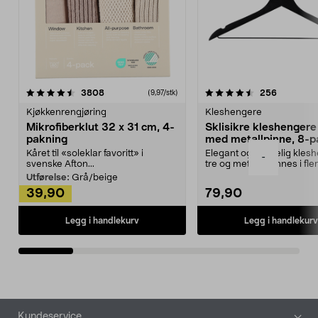
4.5av 5 stjerner
anmeldelser
4.5av 5 stjerner
anmeldels
3808
256
(9,97/stk)
Kjøkkenrengjøring
Kleshengere
Mikrofiberklut 32 x 31 cm, 4-
Sklisikre kleshengere 
pakning
med metallpinne, 8-p
Kåret til «soleklar favoritt» i
Elegant og skikkelig kles
-
svenske Afton...
tre og metall – finnes i fle
Kleshe...
Utførelse:
Grå/beige
39,90
79,90
Legg i handlekurv
Legg i handlekurv
Bunntekst
Kundeservice