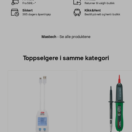
Fra 599,–*
Returner til valgfri butikk
Sikkert
Klikk&Hent
365 dagers åpent kjøp
Bestill på nett og hent i butikk
Mastech
-
Se alle produktene
Toppselgere i samme kategori