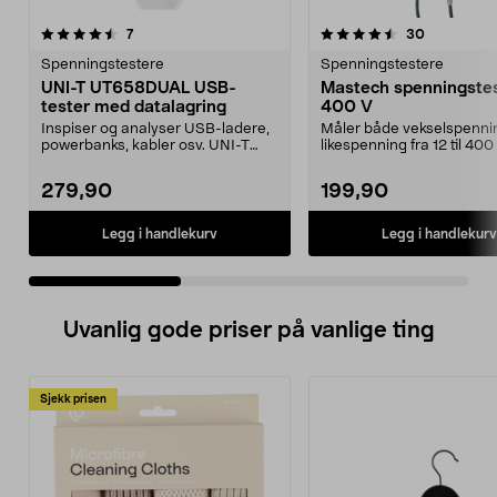
4.5 av 5 stjerner
anmeldelser
4.5 av 5 stjerner
anmeldelse
7
30
Spenningstestere
Spenningstestere
UNI-T UT658DUAL USB-
Mastech spenningstes
tester med datalagring
400 V
Inspiser og analyser USB-ladere,
Måler både vekselspenni
powerbanks, kabler osv. UNI-T
likespenning fra 12 til 400 
UT658DUAL – USB-t...
Mastech spenningstes...
279,90
199,90
Legg i handlekurv
Legg i handlekurv
Uvanlig gode priser på vanlige ting
Sjekk prisen