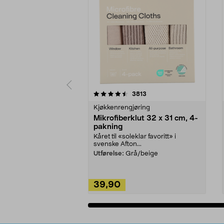
5av 5 stjerner
4.5av 5 stjerner
anmeldelser
3813
Kjøkkenrengjøring
Mikrofiberklut 32 x 31 cm, 4-
pakning
Kåret til «soleklar favoritt» i
svenske Afton...
Utførelse:
Grå/beige
39,90
Legg i handlekurv