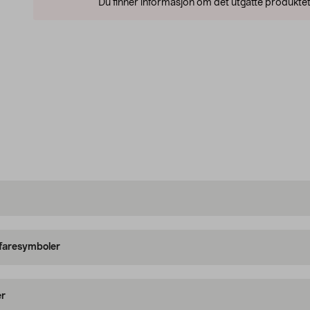
Du finner informasjon om det utgåtte produktet
 faresymboler
er