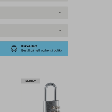
Klikk&Hent
Bestill på nett og hent i butikk
Multibuy