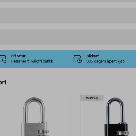
)
Fri retur
Sikkert
Returner til valgfri butikk
365 dagers åpent kjøp
ri
Multibuy