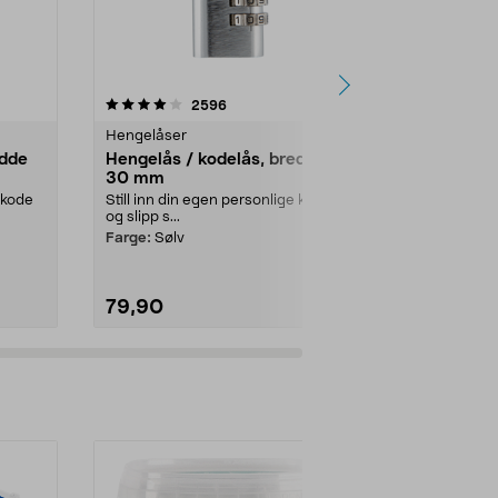
r
4.5 av 5 stjerner
anmeldelser
4.0
2596
3
Hengelåser
Hengelåser
edde
Hengelås / kodelås, bredde
Hengelås m
30 mm
bøyle, bre
e kode
Still inn din egen personlige kode
Still inn din 
og slipp s...
store tydel...
Farge:
Sølv
Farge:
Svart
79,90
99,90