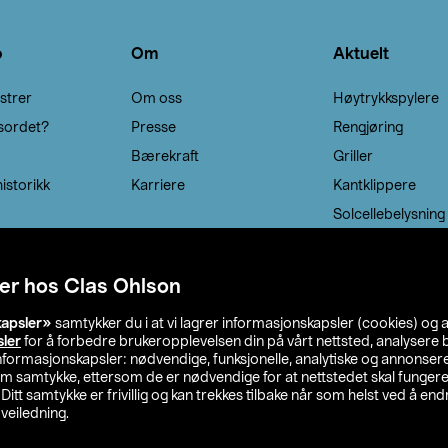
o
Om
Aktuelt
strer
Om oss
Høytrykkspylere
sordet?
Presse
Rengjøring
Bærekraft
Griller
istorikk
Karriere
Kantklippere
Solcellebelysning
er hos Clas Ohlson
kapsler»
samtykker du i at vi lagrer informasjonskapsler (cookies) og 
sler
for å forbedre brukeropplevelsen din på vårt nettsted, analysere b
 informasjonskapsler: nødvendige, funksjonelle, analytiske og annonse
om samtykke, ettersom de er nødvendige for at nettstedet skal fungere
. Ditt samtykke er frivillig og kan trekkes tilbake når som helst ved å endr
veiledning.
lson
Privacy statement
Medlemsvilkår
Kjøpsvilkår
F