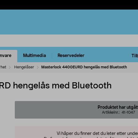
rnvare
Multimedia
Reservedeler
Til
rhet
Hengelåser
Masterlock 4400EURD hengelås med Bluetooth
D hengelås med Bluetooth
Produktet har utgåt
Artikkelnr.:
41-1047
Vi håper du finner det du leter etter und