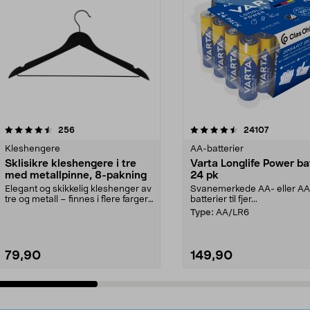
4.5av 5 stjerner
anmeldelser
4.5av 5 stjerner
anmeldels
256
24107
Kleshengere
AA-batterier
Sklisikre kleshengere i tre
Varta Longlife Power ba
med metallpinne, 8-pakning
24 pk
Elegant og skikkelig kleshenger av
Svanemerkede AA- eller A
tre og metall – finnes i flere farger.
batterier til fjer...
Kleshe...
Type:
AA/LR6
79,90
149,90
Legg i handlekurv
Legg i handlekurv