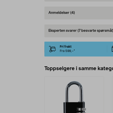
Anmeldelser
(4)
Eksperten svarer
(7 besvarte spørsmål
Fri frakt
Fra 599,–*
Toppselgere i samme katego