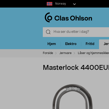
Select
Norway
market
Hjem
Elektro
Fritid
Je
Forside
Jernvare
Låser og hjemmesikke
Masterlock 4400EUR