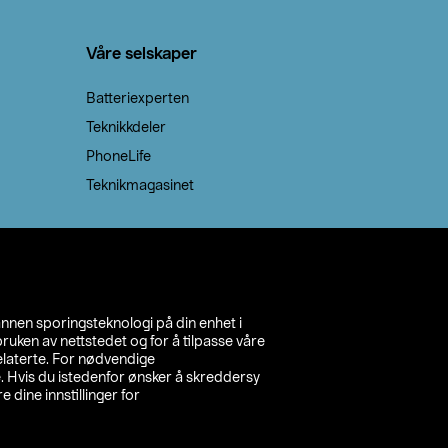
Våre selskaper
Batteriexperten
Teknikkdeler
PhoneLife
Teknikmagasinet
annen sporingsteknologi på din enhet i
ruken av nettstedet og for å tilpasse våre
relaterte. For nødvendige
. Hvis du istedenfor ønsker å skreddersy
e dine innstillinger for
inn din butikk