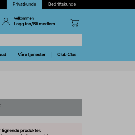
Privatkunde
Bedriftskunde
Velkommen
Logg inn/Bli medlem
bud
Våre tjenester
Club Clas
t
er
lignende produkter.