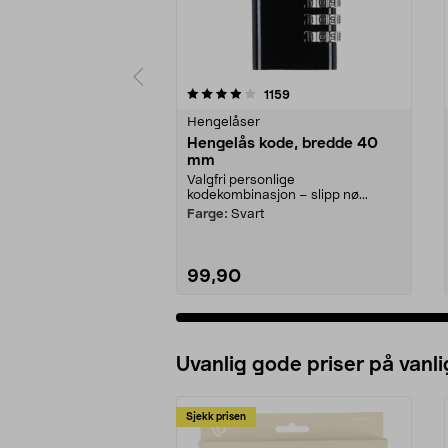
0 av 5 stjerner
4.0 av 5 stjerner
anmeldelser
1159
Hengelåser
Hengelås kode, bredde 40
mm
Valgfri personlige
kodekombinasjon – slipp nø...
Farge:
Svart
99,90
Uvanlig gode priser på vanli
Sjekk prisen