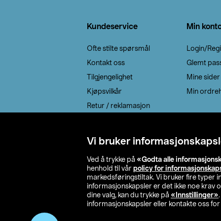
Bunntekst
Kundeservice
Min kont
Ofte stilte spørsmål
Login/Regi
Kontakt oss
Glemt pas
Tilgjengelighet
Mine sider
Kjøpsvilkår
Min ordreh
Retur / reklamasjon
EE-avfall
Cookie policy
Vi bruker informasjonskapsl
Leveringsalternativ
Ved å trykke på
«Godta alle informasjons
henhold til vår
policy for informasjonskap
markedsføringstiltak. Vi bruker fire typer
informasjonskapsler er det ikke noe krav 
dine valg, kan du trykke på
«Innstillinger»
informasjonskapsler eller kontakte oss for 
© 2026 Clas Oh