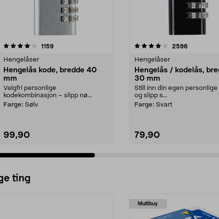
4.0 av 5 stjerner
anmeldelser
4.0 av 5 stjerner
anmeldelse
1159
2596
Hengelåser
Hengelåser
Hengelås kode, bredde 40
Hengelås / kodelås, br
mm
30 mm
Valgfri personlige
Still inn din egen personlig
kodekombinasjon – slipp nø...
og slipp s...
Farge:
Sølv
Farge:
Svart
99,90
79,90
ge ting
Multibuy