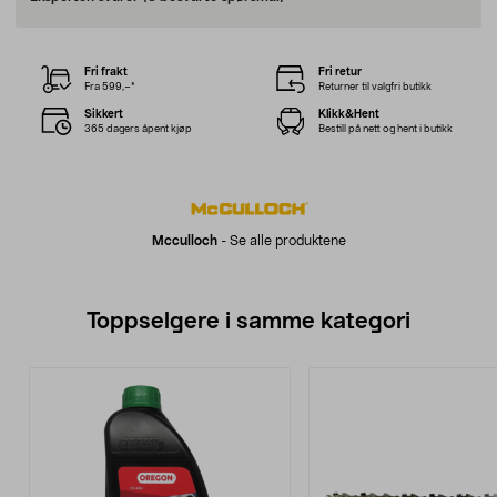
Fri frakt
Fri retur
Fra 599,–*
Returner til valgfri butikk
Sikkert
Klikk&Hent
365 dagers åpent kjøp
Bestill på nett og hent i butikk
Mcculloch
-
Se alle produktene
Toppselgere i samme kategori