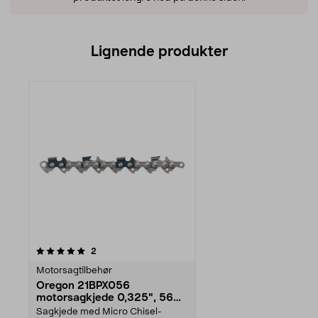
Lignende produkter
anmeldelser
2
Motorsagtilbehør
Oregon 21BPX056
motorsagkjede 0,325", 56
drivlenker
Sagkjede med Micro Chisel-