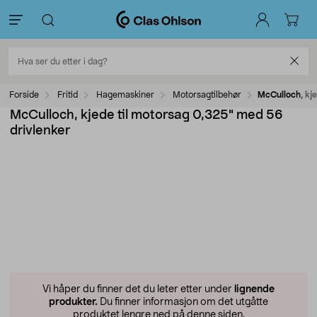
Forside
Fritid
Hagemaskiner
Motorsagtilbehør
McCulloch, kj
McCulloch, kjede til motorsag 0,325" med 56
drivlenker
Vi håper du finner det du leter etter under
lignende
produkter.
Du finner informasjon om det utgåtte
produktet lengre ned på denne siden.