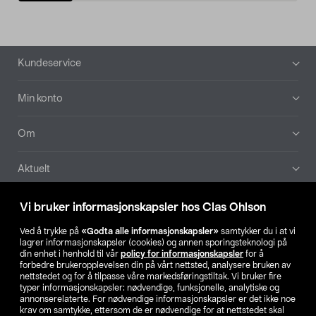
Bunntekst
Kundeservice
Min konto
Om
Aktuelt
Våre selskaper
Vi bruker informasjonskapsler hos Clas Ohlson
Ved å trykke på
«Godta alle informasjonskapsler»
samtykker du i at vi
Finn din butikk
lagrer informasjonskapsler (cookies) og annen sporingsteknologi på
din enhet i henhold til vår
policy for informasjonskapsler
for å
forbedre brukeropplevelsen din på vårt nettsted, analysere bruken av
SE
NO
FI
nettstedet og for å tilpasse våre markedsføringstiltak. Vi bruker fire
typer informasjonskapsler: nødvendige, funksjonelle, analytiske og
annonserelaterte. For nødvendige informasjonskapsler er det ikke noe
krav om samtykke, ettersom de er nødvendige for at nettstedet skal