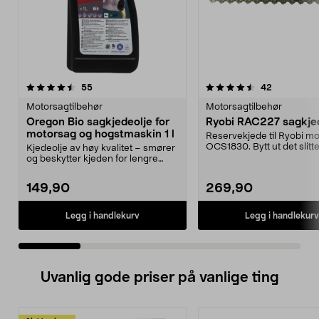
4.5 av 5 stjerner
anmeldelser
4.5 av 5 stjerner
anmeldelse
55
42
Motorsagtilbehør
Motorsagtilbehør
Oregon Bio sagkjedeolje for
Ryobi RAC227 sagkje
motorsag og hogstmaskin 1 l
Reservekjede til Ryobi m
OCS1830. Bytt ut det slitt
Kjedeolje av høy kvalitet – smører
og sag letter...
og beskytter kjeden for lengre
levetid. Orego...
149,90
269,90
Legg i handlekurv
Legg i handlekurv
Uvanlig gode priser på vanlige ting