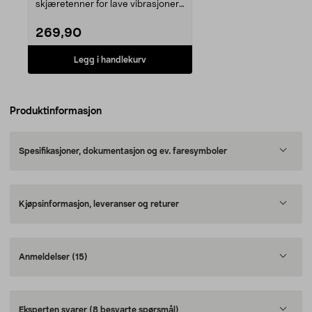
skjæretenner for lave vibrasjoner
og enkelt vedlikehol...
269,90
Legg i handlekurv
Produktinformasjon
Spesifikasjoner, dokumentasjon og ev. faresymboler
Kjøpsinformasjon, leveranser og returer
Anmeldelser
(15)
Eksperten svarer
(8 besvarte spørsmål)