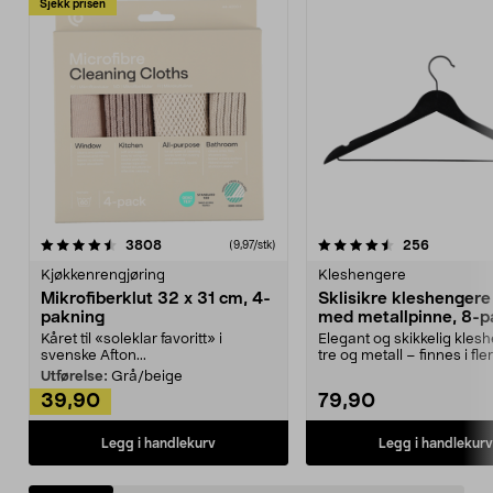
Sjekk prisen
4.5av 5 stjerner
anmeldelser
4.5av 5 stjerner
anmeldels
3808
256
(9,97/stk)
Kjøkkenrengjøring
Kleshengere
Mikrofiberklut 32 x 31 cm, 4-
Sklisikre kleshengere 
pakning
med metallpinne, 8-p
Kåret til «soleklar favoritt» i
Elegant og skikkelig kles
svenske Afton...
tre og metall – finnes i fle
Kleshe...
Utførelse:
Grå/beige
39,90
79,90
Legg i handlekurv
Legg i handlekurv