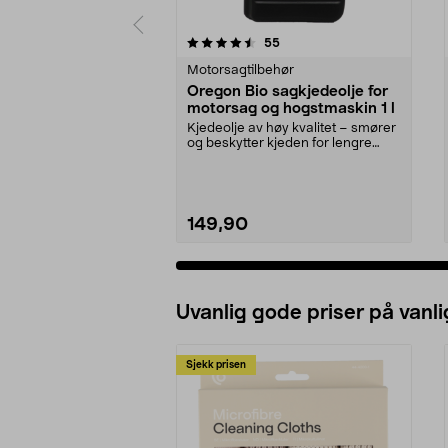
5 av 5 stjerner
4.5 av 5 stjerner
anmeldelser
55
Motorsagtilbehør
Oregon Bio sagkjedeolje for
motorsag og hogstmaskin 1 l
Kjedeolje av høy kvalitet – smører
og beskytter kjeden for lengre
levetid. Orego...
149,90
Uvanlig gode priser på vanli
Sjekk prisen