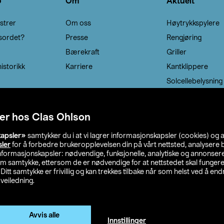
o
Om
Aktuelt
strer
Om oss
Høytrykkspylere
sordet?
Presse
Rengjøring
Bærekraft
Griller
istorikk
Karriere
Kantklippere
Solcellebelysning
er hos Clas Ohlson
kapsler»
samtykker du i at vi lagrer informasjonskapsler (cookies) og 
sler
for å forbedre brukeropplevelsen din på vårt nettsted, analysere b
 informasjonskapsler: nødvendige, funksjonelle, analytiske og annonse
om samtykke, ettersom de er nødvendige for at nettstedet skal fungere
. Ditt samtykke er frivillig og kan trekkes tilbake når som helst ved å endr
veiledning.
lson
Privacy statement
Medlemsvilkår
Kjøpsvilkår
F
Endre til priser ekskl. moms
Avvis alle
Innstillinger