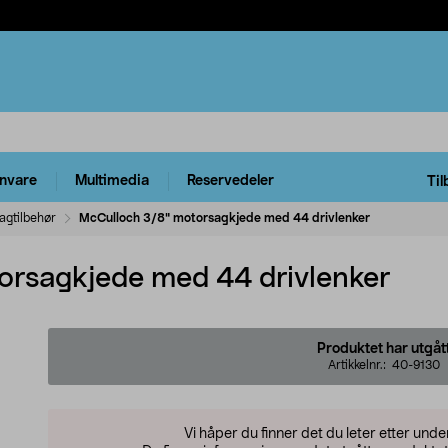
rnvare
Multimedia
Reservedeler
Til
agtilbehør
McCulloch 3/8" motorsagkjede med 44 drivlenker
orsagkjede med 44 drivlenker
Produktet har utgåt
Artikkelnr.:
40-9130
Vi håper du finner det du leter etter und