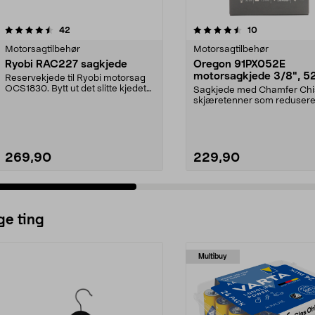
4.5 av 5 stjerner
anmeldelser
5.0 av 5 stjerner
anmeldelser
42
10
Motorsagtilbehør
Motorsagtilbehør
Ryobi RAC227 sagkjede
Oregon 91PX052E
motorsagkjede 3/8", 5
Reservekjede til Ryobi motorsag
drivlenker
OCS1830. Bytt ut det slitte kjedet
Sagkjede med Chamfer Chi
og sag letter...
skjæretenner som redusere
vibrasjoner og gir god yt...
269,90
229,90
ge ting
Multibuy