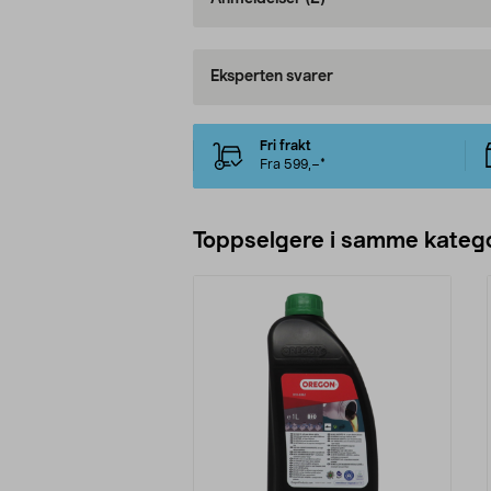
Eksperten svarer
Fri frakt
Fra 599,–*
Toppselgere i samme katego