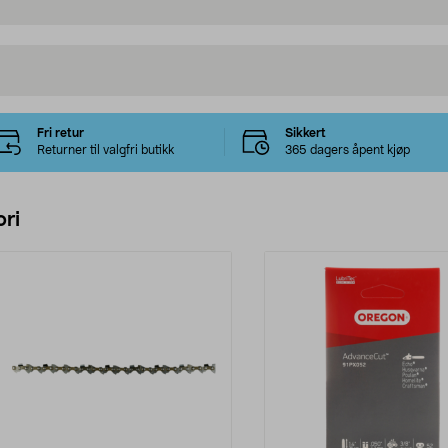
Fri retur
Sikkert
Returner til valgfri butikk
365 dagers åpent kjøp
ri