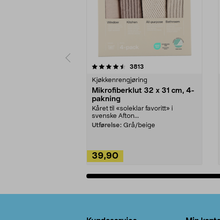
5av 5 stjerner
4.5av 5 stjerner
anmeldelser
3813
Kjøkkenrengjøring
Mikrofiberklut 32 x 31 cm, 4-
pakning
Kåret til «soleklar favoritt» i
svenske Afton...
Utførelse:
Grå/beige
39,90
Legg i handlekurv
Bunntekst