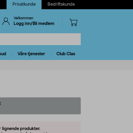
Privatkunde
Bedriftskunde
Velkommen
Logg inn/Bli medlem
bud
Våre tjenester
Club Clas
t
er
lignende produkter.