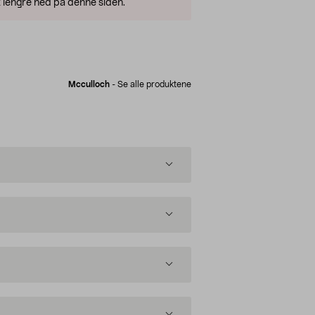
 lengre ned på denne siden.
Mcculloch
-
Se alle produktene