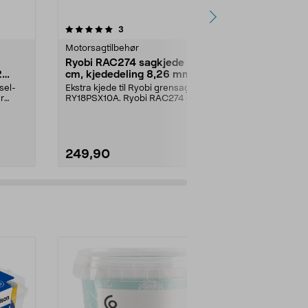
anmeldelser
5.0
3
0.0 av 5 stjerner
Motorsagtilbehør
Gressklipper
Ryobi RAC274 sagkjede 10
Husqvarna 
2
cm, kjededeling 8,26 mm
for gresskli
sel-
Ekstra kjede til Ryobi grensag
Reduserer mot
r
RY18PSX10A. Ryobi RAC274 –
beskytter bev
sagkjede 4 tommer, pas...
gressklippere
249,90
99,90