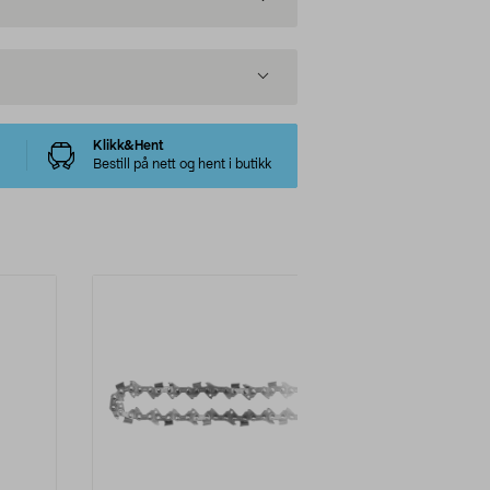
Klikk&Hent
Bestill på nett og hent i butikk