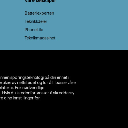
Våre selskaper
Batteriexperten
Teknikkdeler
PhoneLife
Teknikmagasinet
annen sporingsteknologi på din enhet i
ruken av nettstedet og for å tilpasse våre
relaterte. For nødvendige
. Hvis du istedenfor ønsker å skreddersy
e dine innstillinger for
inn din butikk