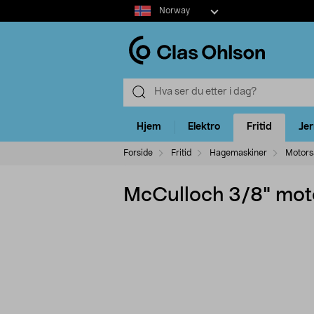
Select
Norway
market
Hjem
Elektro
Fritid
Je
Forside
Fritid
Hagemaskiner
Motors
McCulloch 3/8" mot