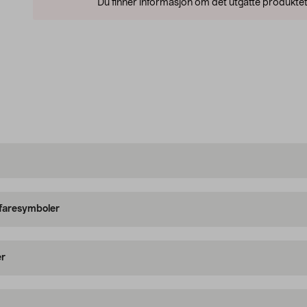
Du finner informasjon om det utgåtte produktet
 faresymboler
er