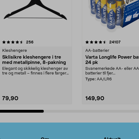
4.5av 5 stjerner
anmeldelser
4.5av 5 stjerner
anmeldels
256
24107
Kleshengere
AA-batterier
Sklisikre kleshengere i tre
Varta Longlife Power ba
med metallpinne, 8-pakning
24 pk
Elegant og skikkelig kleshenger av
Svanemerkede AA- eller A
tre og metall – finnes i flere farger.
batterier til fjer...
Kleshe...
Type:
AA/LR6
79,90
149,90
Legg i handlekurv
Legg i handlekurv