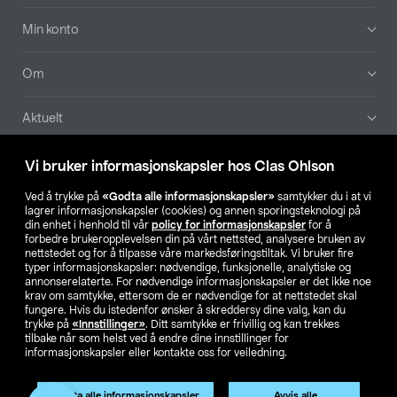
Min konto
Om
Aktuelt
Våre selskaper
Vi bruker informasjonskapsler hos Clas Ohlson
Ved å trykke på
«Godta alle informasjonskapsler»
samtykker du i at vi
Finn din butikk
lagrer informasjonskapsler (cookies) og annen sporingsteknologi på
din enhet i henhold til vår
policy for informasjonskapsler
for å
forbedre brukeropplevelsen din på vårt nettsted, analysere bruken av
SE
NO
FI
nettstedet og for å tilpasse våre markedsføringstiltak. Vi bruker fire
typer informasjonskapsler: nødvendige, funksjonelle, analytiske og
annonserelaterte. For nødvendige informasjonskapsler er det ikke noe
krav om samtykke, ettersom de er nødvendige for at nettstedet skal
fungere. Hvis du istedenfor ønsker å skreddersy dine valg, kan du
trykke på
«Innstillinger»
. Ditt samtykke er frivillig og kan trekkes
tilbake når som helst ved å endre dine innstillinger for
informasjonskapsler eller kontakte oss for veiledning.
Privacy statement
Medlemsvilkår
Kjøpsvilkår
For bedrifter
Endre til priser ekskl. moms
Produktet har utgått
Godta alle informasjonskapsler
Avvis alle