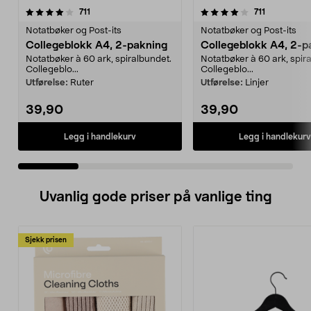
4.0 av 5 stjerner
anmeldelser
4.5 av 5 stjerner
anmeldelse
711
711
Notatbøker og Post-its
Notatbøker og Post-its
Collegeblokk A4, 2-pakning
Collegeblokk A4, 2-p
Notatbøker à 60 ark, spiralbundet.
Notatbøker à 60 ark, spir
Collegeblo...
Collegeblo...
Utførelse:
Ruter
Utførelse:
Linjer
39,90
39,90
Legg i handlekurv
Legg i handlekurv
Uvanlig gode priser på vanlige ting
Sjekk prisen