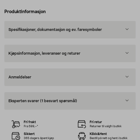
Produktinformasjon
Spesifikasjoner, dokumentasjon og ev. faresymboler
Kjøpsinformasjon, leveranser og returer
Anmeldelser
Eksperten svarer
(1 besvart spørsmål)
Fri frakt
Fri retur
Fra 599,–*
Returner til valgfri butikk
Sikkert
Klikk&Hent
365 dagers åpent kjøp
Bestill på nett og hent i butikk