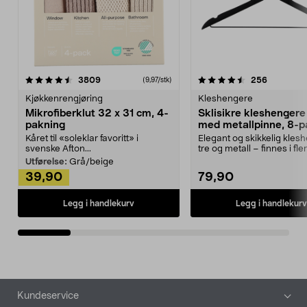
4.5av 5 stjerner
anmeldelser
4.5av 5 stjerner
anmeldels
3809
256
(9,97/stk)
Kjøkkenrengjøring
Kleshengere
Mikrofiberklut 32 x 31 cm, 4-
Sklisikre kleshengere 
pakning
med metallpinne, 8-p
Kåret til «soleklar favoritt» i
Elegant og skikkelig kles
svenske Afton...
tre og metall – finnes i fle
Kleshe...
Utførelse:
Grå/beige
39,90
79,90
Legg i handlekurv
Legg i handlekurv
Bunntekst
Kundeservice