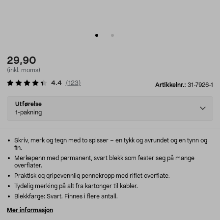
29,90
(inkl. moms)
4.4
(
123
)
Artikkelnr.:
31-7926-1
Select
Utførelse
variant
1-pakning
Skriv, merk og tegn med to spisser – en tykk og avrundet og en tynn og
fin.
Merkepenn med permanent, svart blekk som fester seg på mange
overflater.
Praktisk og gripevennlig pennekropp med riflet overflate.
Tydelig merking på alt fra kartonger til kabler.
Blekkfarge: Svart. Finnes i flere antall.
Mer informasjon