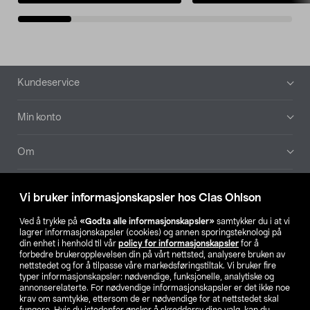
Bunntekst
Kundeservice
Min konto
Om
Aktuelt
Vi bruker informasjonskapsler hos Clas Ohlson
Våre selskaper
Ved å trykke på
«Godta alle informasjonskapsler»
samtykker du i at vi
lagrer informasjonskapsler (cookies) og annen sporingsteknologi på
din enhet i henhold til vår
policy for informasjonskapsler
for å
Finn din butikk
forbedre brukeropplevelsen din på vårt nettsted, analysere bruken av
nettstedet og for å tilpasse våre markedsføringstiltak. Vi bruker fire
typer informasjonskapsler: nødvendige, funksjonelle, analytiske og
annonserelaterte. For nødvendige informasjonskapsler er det ikke noe
SE
NO
FI
krav om samtykke, ettersom de er nødvendige for at nettstedet skal