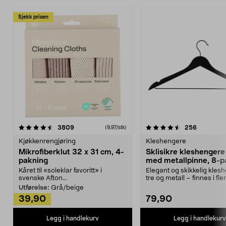
Sjekk prisen
4.5av 5 stjerner
anmeldelser
4.5av 5 stjerner
anmeldels
3809
256
(9,97/stk)
Kjøkkenrengjøring
Kleshengere
Mikrofiberklut 32 x 31 cm, 4-
Sklisikre kleshengere 
pakning
med metallpinne, 8-p
Kåret til «soleklar favoritt» i
Elegant og skikkelig kles
svenske Afton...
tre og metall – finnes i fle
Kleshe...
Utførelse:
Grå/beige
39,90
79,90
Legg i handlekurv
Legg i handlekurv