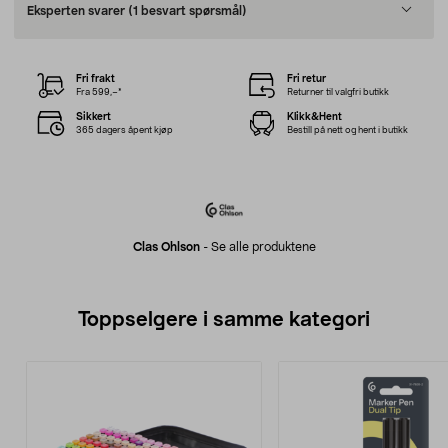
Eksperten svarer
(1 besvart spørsmål)
Fri frakt
Fri retur
Fra 599,–*
Returner til valgfri butikk
Sikkert
Klikk&Hent
365 dagers åpent kjøp
Bestill på nett og hent i butikk
Clas Ohlson
-
Se alle produktene
Toppselgere i samme kategori