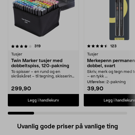
4.5 av 5 stjerner
anmeldelser
4.5 av 5 stjerner
anmeldels
319
123
Tusjer
Tusjer
Twin Marker tusjer med
Merkepenn permanen
dobbeltspiss, 120-pakning
dobbel, svart
To spisser – en rund og en
Skriv, merk og tegn med t
skråskåret – til tegning, skissering
– en tykk ...
og farging. Twin...
Utførelse:
2-pakning
299,90
39,90
Legg i handlekurv
Legg i handlekurv
Uvanlig gode priser på vanlige ting