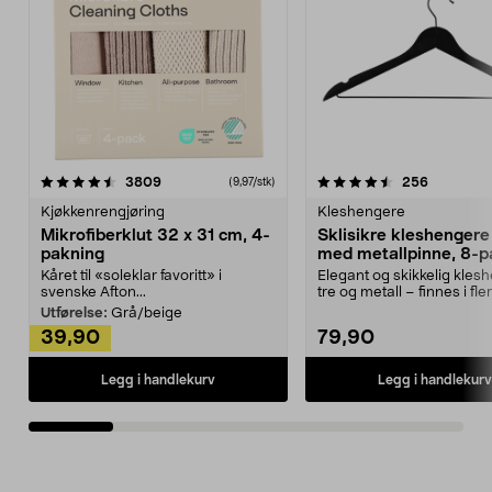
4.5av 5 stjerner
anmeldelser
4.5av 5 stjerner
anmeldels
3809
256
(9,97/stk)
Kjøkkenrengjøring
Kleshengere
Mikrofiberklut 32 x 31 cm, 4-
Sklisikre kleshengere 
pakning
med metallpinne, 8-p
Kåret til «soleklar favoritt» i
Elegant og skikkelig kles
svenske Afton...
tre og metall – finnes i fle
Kleshe...
Utførelse:
Grå/beige
39,90
79,90
Legg i handlekurv
Legg i handlekurv