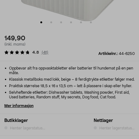
149,90
(inkl. moms)
4.8
(
41
)
Artikkelnr.:
44-6250
Oppbevar alt fra oppvasktabletter eller batterier til hundemat på en pen
måte.
Klassisk metallboks med lokk, beige – 8 ferdigtrykte etiketter følger med.
Praktisk størrelse 18,5 x 16 x 13,5 cm – lett å plassere i skap eller hyller.
Selvheftende etiketter: Dishwasher tablets, Washing powder, First aid,
Used batteries, Random stuff, My secrets, Dog food, Cat food.
Mer informasjon
Butikklager
Nettlager
Henter lagerstatus...
Henter lagerstatus...