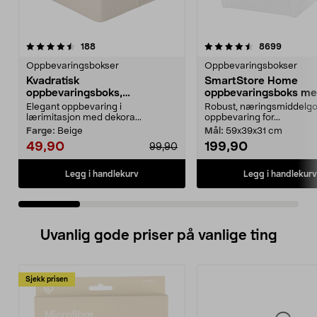
4.5 av 5 stjerner
anmeldelser
4.5 av 5 stjerner
anmelde
188
8699
Oppbevaringsbokser
Oppbevaringsbokser
Kvadratisk
SmartStore Home
oppbevaringsboks,
oppbevaringsboks me
lærimitasjon
Elegant oppbevaring i
Robust, næringsmiddelgo
lærimitasjon med dekora...
oppbevaring for...
Farge:
Beige
Mål:
59x39x31 cm
49,90
199,90
99,90
Legg i handlekurv
Legg i handlekurv
Uvanlig gode priser på vanlige ting
Sjekk prisen