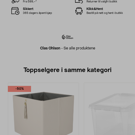
Fra 599,–*
Returner til valgfri butikk
Sikkert
Klikk&Hent
365 dagers åpent kjøp
Bestill på nett og hent i butikk
Clas Ohlson
-
Se alle produktene
Toppselgere i samme kategori
-50%