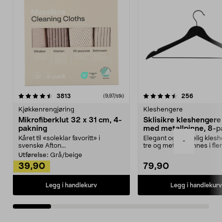
4.5av 5 stjerner
anmeldelser
4.5av 5 stjerner
anmeldels
3813
256
(9,97/stk)
Kjøkkenrengjøring
Kleshengere
Mikrofiberklut 32 x 31 cm, 4-
Sklisikre kleshengere 
pakning
med metallpinne, 8-p
Kåret til «soleklar favoritt» i
Elegant og skikkelig kles
-
svenske Afton...
tre og metall – finnes i fle
Kleshe...
Utførelse:
Grå/beige
39,90
79,90
Legg i handlekurv
Legg i handlekurv