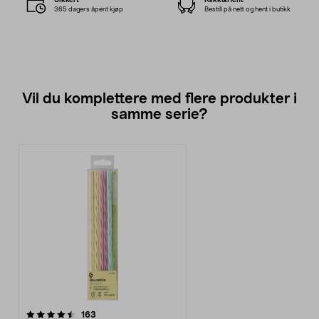
365 dagers åpent kjøp
Bestill på nett og hent i butikk
Vil du komplettere med flere produkter i
samme serie?
anmeldelser
163