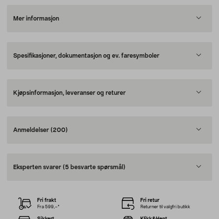
Mer informasjon
Spesifikasjoner, dokumentasjon og ev. faresymboler
Kjøpsinformasjon, leveranser og returer
Anmeldelser
(200)
Eksperten svarer
(5 besvarte spørsmål)
Fri frakt
Fri retur
Fra 599,–*
Returner til valgfri butikk
Sikkert
Klikk&Hent