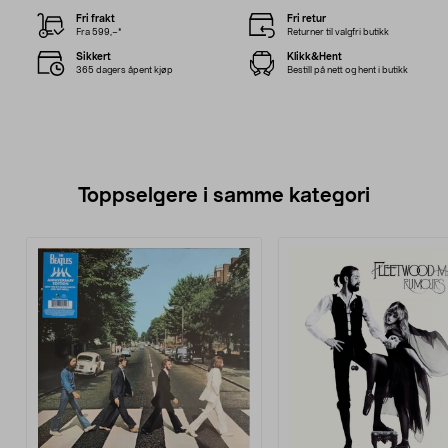
Fri frakt
Fri retur
Fra 599,–*
Returner til valgfri butikk
Sikkert
Klikk&Hent
365 dagers åpent kjøp
Bestill på nett og hent i butikk
Toppselgere i samme kategori