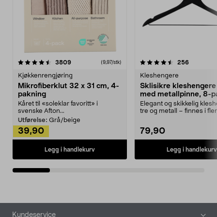
4.5av 5 stjerner
anmeldelser
4.5av 5 stjerner
anmeldels
3809
256
(9,97/stk)
Kjøkkenrengjøring
Kleshengere
Mikrofiberklut 32 x 31 cm, 4-
Sklisikre kleshengere 
pakning
med metallpinne, 8-p
Kåret til «soleklar favoritt» i
Elegant og skikkelig kles
svenske Afton...
tre og metall – finnes i fle
Kleshe...
Utførelse:
Grå/beige
39,90
79,90
Legg i handlekurv
Legg i handlekurv
Bunntekst
Kundeservice