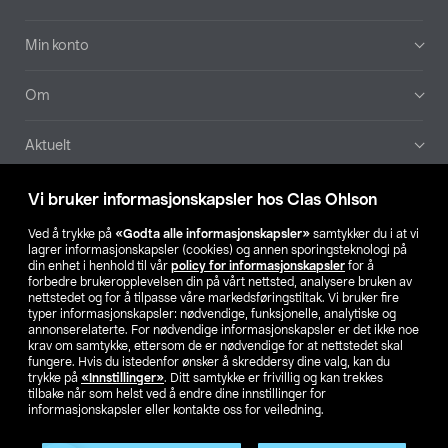
Min konto
Om
Aktuelt
Våre selskaper
Vi bruker informasjonskapsler hos Clas Ohlson
Ved å trykke på
«Godta alle informasjonskapsler»
samtykker du i at vi
Finn din butikk
lagrer informasjonskapsler (cookies) og annen sporingsteknologi på
din enhet i henhold til vår
policy for informasjonskapsler
for å
forbedre brukeropplevelsen din på vårt nettsted, analysere bruken av
SE
NO
FI
nettstedet og for å tilpasse våre markedsføringstiltak. Vi bruker fire
typer informasjonskapsler: nødvendige, funksjonelle, analytiske og
annonserelaterte. For nødvendige informasjonskapsler er det ikke noe
krav om samtykke, ettersom de er nødvendige for at nettstedet skal
fungere. Hvis du istedenfor ønsker å skreddersy dine valg, kan du
trykke på
«Innstillinger»
. Ditt samtykke er frivillig og kan trekkes
tilbake når som helst ved å endre dine innstillinger for
informasjonskapsler eller kontakte oss for veiledning.
Privacy statement
Medlemsvilkår
Kjøpsvilkår
For bedrifter
Endre til priser ekskl. moms