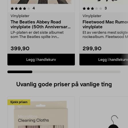
3.5 av 5 stjerner
anmeldelser
5.0 av 5 stjerner
anmeldelser
4
3
Vinylplater
Vinylplater
The Beatles Abbey Road
Fleetwood Mac Rumo
vinylplate (50th Anniversary
vinylplate
Edition)
LP-platen er det siste albumet
Et av verdens mest solgte
som The Beatles spilte inn
rockealbum. Fleetwood 
sammen. The Beatles' A...
Rumours vinylplate – en tid
399,90
299,90
Legg i handlekurv
Legg i handlekurv
Uvanlig gode priser på vanlige ting
Sjekk prisen