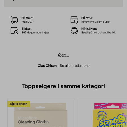
Fri frakt
Fri retur
Fra 599,–*
Returner til valgfri butikk
Sikkert
Klikk&Hent
365 dagers åpent kjøp
Bestill på nett og hent i butikk
Clas Ohlson
-
Se alle produktene
Toppselgere i samme kategori
Sjekk prisen