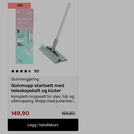
-12%
anmeldelser
50
Gulvrengjøring
Gulvmopp startsett med
teleskopskaft og kluter
Komplett moppsett for støv, hår og
våtmopping. Mopp med justerbart
teleskopskaft...
149,90
169,90
Legg i handlekurv