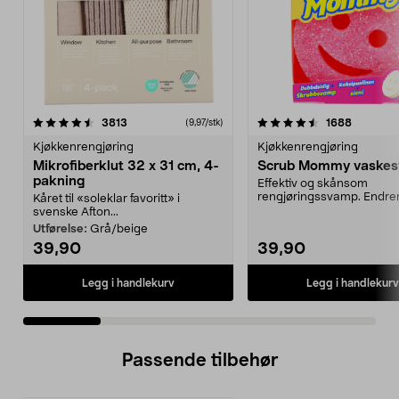
4.5 av 5 stjerner
anmeldelser
4.0 av 5 stjerner
anmeldel
3813
1688
(9,97/stk)
Kjøkkenrengjøring
Kjøkkenrengjøring
Mikrofiberklut 32 x 31 cm, 4-
Scrub Mommy vaske
pakning
Effektiv og skånsom
rengjøringssvamp. Endrer
Kåret til «soleklar favoritt» i
etter vanntemperaturen - 
svenske Afton...
Utførelse:
Grå/beige
39,90
39,90
Legg i handlekurv
Legg i handlekurv
Passende tilbehør