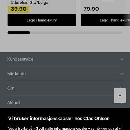
Kleshe...
Utførelse:
Grå/beige
39,90
79,90
Legg i handlekurv
Legg i handlekurv
Bunntekst
Kundeservice
Min konto
Om
Product
+
quantity
Aktuelt
Våre selskaper
Vi bruker informasjonskapsler hos Clas Ohlson
Ved å trykke på
«Godta alle informasjonskapsler»
samtykker du i at vi