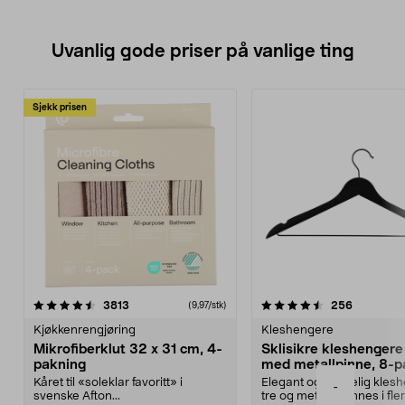
Uvanlig gode priser på vanlige ting
Sjekk prisen
4.5av 5 stjerner
anmeldelser
4.5av 5 stjerner
anmeldels
3813
256
(9,97/stk)
Kjøkkenrengjøring
Kleshengere
Mikrofiberklut 32 x 31 cm, 4-
Sklisikre kleshengere 
pakning
med metallpinne, 8-p
Kåret til «soleklar favoritt» i
Elegant og skikkelig kles
-
svenske Afton...
tre og metall – finnes i fle