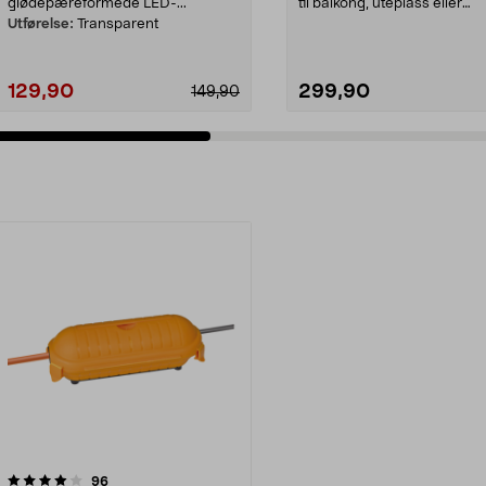
glødepæreformede LED-...
til balkong, uteplass eller
innendørs bruk. Nort...
Utførelse:
Transparent
129,90
299,90
149,90
anmeldelser
96