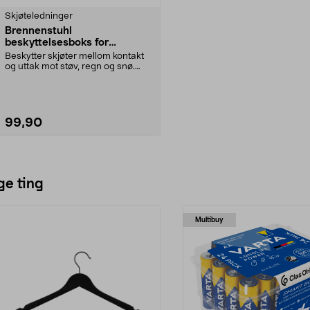
Skjøteledninger
Brennenstuhl
beskyttelsesboks for
skjøteledninger, ekstra stor
Beskytter skjøter mellom kontakt
og uttak mot støv, regn og snø.
Brennenstuhl be...
99,90
Legg i handlekurv
ge ting
Multibuy