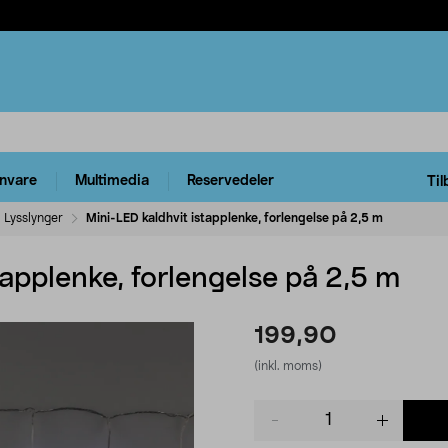
rnvare
Multimedia
Reservedeler
Til
Lysslynger
Mini-LED kaldhvit istapplenke, forlengelse på 2,5 m
tapplenke, forlengelse på 2,5 m
199,90
(inkl. moms)
Product
quantity