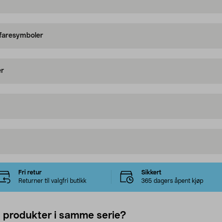
 faresymboler
er
Fri retur
Sikkert
Returner til valgfri butikk
365 dagers åpent kjøp
e produkter i samme serie?