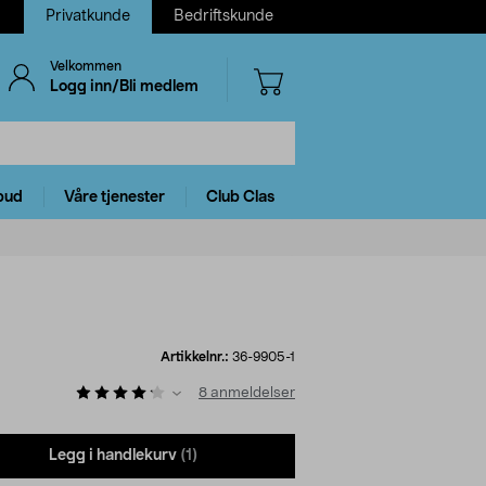
Privatkunde
Bedriftskunde
Velkommen
Logg inn/Bli medlem
bud
Våre tjenester
Club Clas
Artikkelnr.:
36-9905-1
8
anmeldelser
Legg i handlekurv
(1)