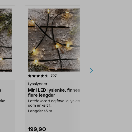
4.5av 5 stjerner
anmeldelser
727
1
Lysslynger
Lysslynger
 i
Mini LED lyslenke, finnes i
Mini-LED v
flere lengder
istapplenke
2,5 m
enke
Lettdekorert og føyelig lyslenke
Forleng den 
som enkelt f...
istapplenken 
til startlenken.
Lengde:
15 m
199,90
199,90