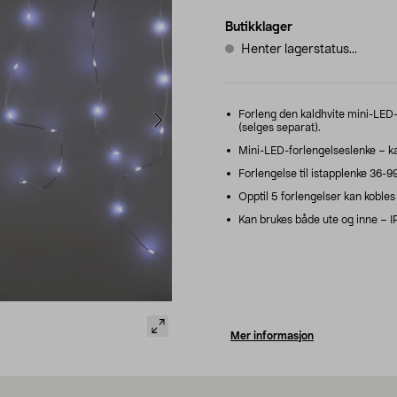
Butikklager
Henter lagerstatus...
Forleng den kaldhvite mini-LED-i
(selges separat).
Mini-LED-forlengelseslenke – kal
Forlengelse til istapplenke 36-9
Opptil 5 forlengelser kan kobles t
Kan brukes både ute og inne – I
Mer informasjon