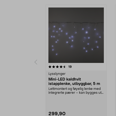
5av 5 stjerner
4.5av 5 stjerner
anmeldelser
19
Lysslynger
Mini-LED kaldhvit
istapplenke, utbyggbar, 5 m
Lettmontert og føyelig lenke med
integrerte pærer – kan bygges ut
til opptil 17,...
299,90