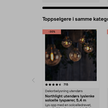
Legg i handlekurv
Toppselgere i samme katego
-30%
5 av 5 stjerner
4.5 av 5 stjerner
anmeldelser
715
Dekorbelysning utendørs
Northlight utendørs lyslenke
solcelle lyspærer, 5,4 m
Lys opp med en solcelledrevet,