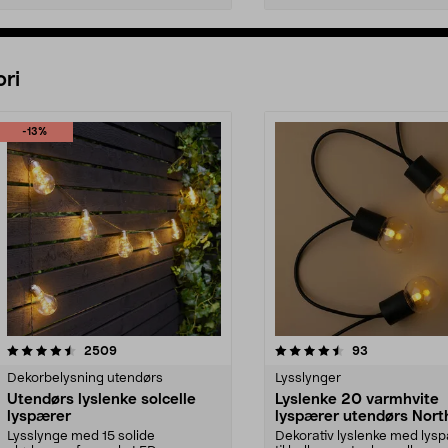
Legg i handlekurv
Legg i handlekurv
ri
-13%
4.5 av 5 stjerner
anmeldelser
4.5 av 5 stjerner
anmeldelser
2509
93
Dekorbelysning utendørs
Lysslynger
Utendørs lyslenke solcelle
Lyslenke 20 varmhvite
lyspærer
lyspærer utendørs North
Lysslynge med 15 solide
Dekorativ lyslenke med lys