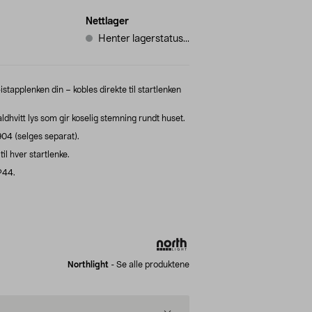
Nettlager
Henter lagerstatus...
stapplenken din – kobles direkte til startlenken
dhvitt lys som gir koselig stemning rundt huset.
904 (selges separat).
il hver startlenke.
P44.
Northlight
-
Se alle produktene