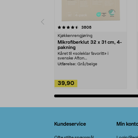
5av 5 stjerner
4.5av 5 stjerner
anmeldelser
3808
Kjøkkenrengjøring
Mikrofiberklut 32 x 31 cm, 4-
pakning
Kåret til «soleklar favoritt» i
svenske Afton...
Utførelse:
Grå/beige
39,90
Legg i handlekurv
Bunntekst
Kundeservice
Min kont
Ofte stilte spørsmål
Login/Regi