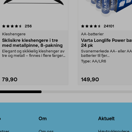
4.5av 5 stjerner
anmeldelser
4.5av 5 stjerner
anmeldels
256
24101
Kleshengere
AA-batterier
Sklisikre kleshengere i tre
Varta Longlife Power ba
med metallpinne, 8-pakning
24 pk
Elegant og skikkelig kleshenger av
Svanemerkede AA- eller A
tre og metall – finnes i flere farger.
batterier til fjer...
Kleshe...
Type:
AA/LR6
79,90
149,90
Legg i handlekurv
Legg i handlekurv
o
Om
Aktuelt
strer
Om oss
Høytrykkspylere