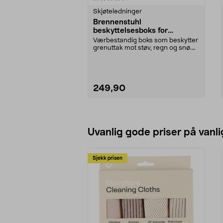
Skjøteledninger
Brennenstuhl
beskyttelsesboks for
grenuttak
Værbestandig boks som beskytter
grenuttak mot støv, regn og snø.
Brennenstuhl be...
249,90
Legg i handlekurv
Uvanlig gode priser på vanli
Sjekk prisen