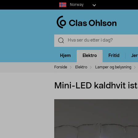
Select
Norway
market
Hjem
Elektro
Fritid
Je
Forside
Elektro
Lamper og belysning
Mini-LED kaldhvit is