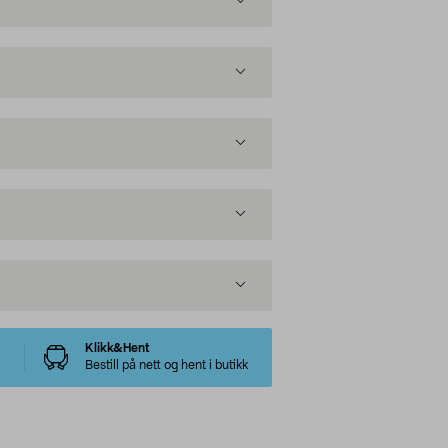
Klikk&Hent
Bestill på nett og hent i butikk