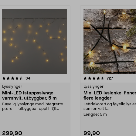
4.5av 5 stjerner
anmeldelser
4.5av 5 stjerner
anmeldelser
34
727
Lysslynger
Lysslynger
Mini-LED istappsslynge,
Mini LED lyslenke, finnes
varmhvit, utbyggbar, 5 m
flere lengder
Føyelig lysslynge med integrerte
Lettdekorert og føyelig lysl
pærer – utbyggbar opptil 17,5
som enkelt f...
meter og enkel å ...
Lengde:
5 m
299,90
99,90