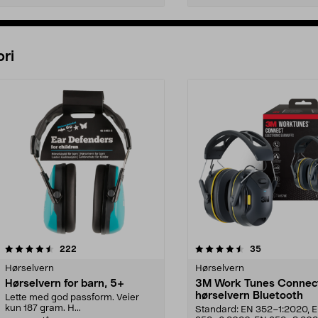
Legg i handlekurv
Legg i handlekurv
ri
4.5 av 5 stjerner
anmeldelser
4.0 av 5 stjerner
anmeldelser
222
35
Hørselvern
Hørselvern
Hørselvern for barn, 5+
3M Work Tunes Connec
hørselvern Bluetooth
Lette med god passform. Veier
kun 187 gram. H...
Standard: EN 352–1:2020, 