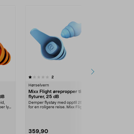
anmeldelser
2
Hørselvern
Mixx Flight ørepropper til
 dB
flyturer, 25 dB
id,
Demper flystøy med opptil 25 dB –
er lyd
for en roligere reise. Mixx Flight
ørepropper ...
359,90