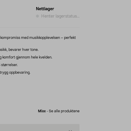
Nettlager
Henter lagerstatus...
å kompromiss med musikkopplevelsen – perfekt
ikk, bevarer hver tone.
ig komfort gjennom hele kvelden.
 størrelser.
 trygg oppbevaring.
Mixx
-
Se alle produktene