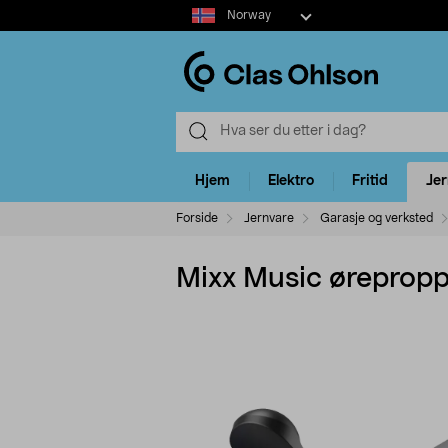
Select
Norway
market
Hjem
Elektro
Fritid
Je
Forside
Jernvare
Garasje og verksted
Mixx Music øreproppe