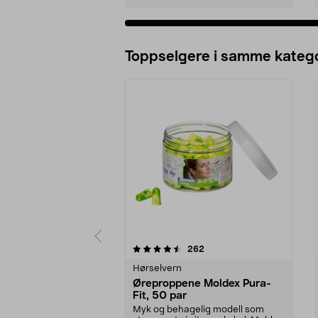
Legg i handlekurv
Toppselgere i samme katego
5 av 5 stjerner
4.5 av 5 stjerner
anmeldelser
262
Hørselvern
Øreproppene Moldex Pura-
Fit, 50 par
Myk og behagelig modell som