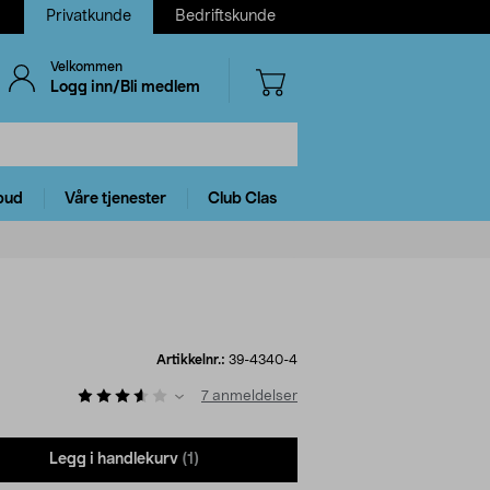
Privatkunde
Bedriftskunde
Velkommen
Logg inn/Bli medlem
bud
Våre tjenester
Club Clas
Artikkelnr.:
39-4340-4
7
anmeldelser
Legg i handlekurv
(1)