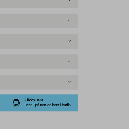
Klikk&Hent
Bestill på nett og hent i butikk