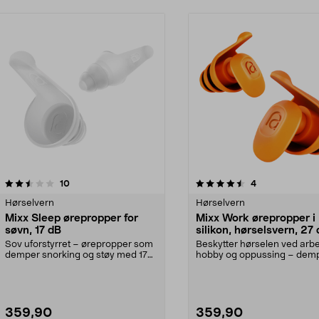
4.5av 5 stjerner
anmeldelser
1.0av 5 stjerner
anmeldelser
10
4
Hørselvern
Hørselvern
Mixx Sleep ørepropper for
Mixx Work ørepropper i
søvn, 17 dB
silikon, hørselsvern, 27
Sov uforstyrret – ørepropper som
Beskytter hørselen ved arbe
demper snorking og støy med 17
hobby og oppussing – demp
dB. Mixx Sleep ø...
med 27 dB. Mixx W...
359,90
359,90