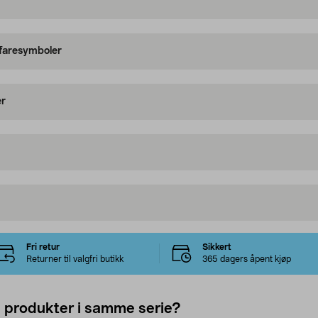
 faresymboler
er
Fri retur
Sikkert
Returner til valgfri butikk
365 dagers åpent kjøp
e produkter i samme serie?