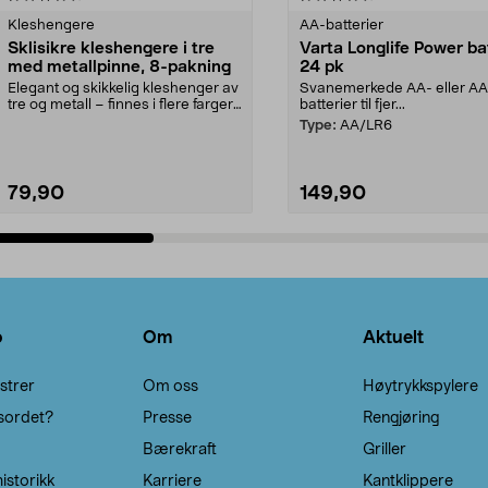
Kleshengere
AA-batterier
Sklisikre kleshengere i tre
Varta Longlife Power ba
med metallpinne, 8-pakning
24 pk
Elegant og skikkelig kleshenger av
Svanemerkede AA- eller A
tre og metall – finnes i flere farger.
batterier til fjer...
Kleshe...
Type:
AA/LR6
79,90
149,90
Legg i handlekurv
Legg i handlekurv
o
Om
Aktuelt
strer
Om oss
Høytrykkspylere
sordet?
Presse
Rengjøring
Bærekraft
Griller
istorikk
Karriere
Kantklippere