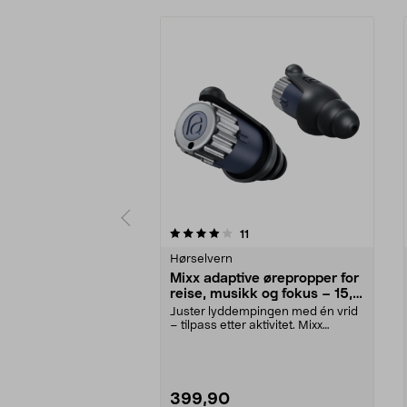
0av 5 stjerner
2.5av 5 stjerner
anmeldelser
11
Hørselvern
Mixx adaptive ørepropper for
reise, musikk og fokus – 15,
23, 27 dB
Juster lyddempingen med én vrid
– tilpass etter aktivitet. Mixx
adaptivt hørsels...
399,90