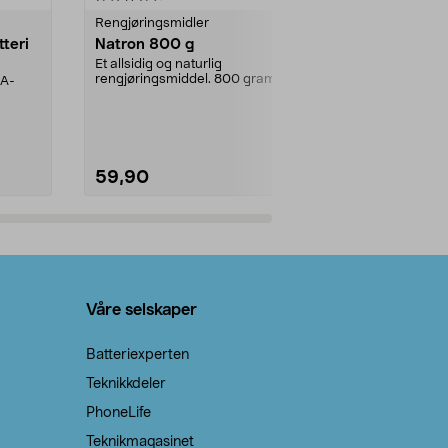
Rengjøringsmidler
Levende lys
tteri
Natron 800 g
Telys steari
prosent ste
Et allsidig og naturlig
rengjøringsmiddel. 800 gram
AA-
100 % stearin
natron – til rengjøring både...
råvarer. Produ
brenner med e
59,90
69,90
Legg i handlekurv
Legg 
Våre selskaper
Batteriexperten
Teknikkdeler
PhoneLife
Teknikmagasinet