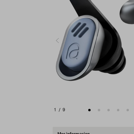
1
/
9