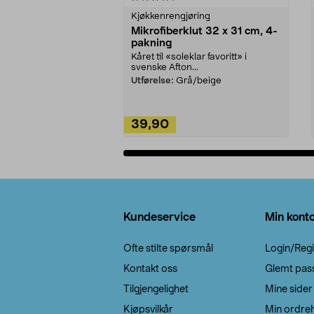
Kjøkkenrengjøring
Mikrofiberklut 32 x 31 cm, 4-
pakning
Kåret til «soleklar favoritt» i
svenske Afton...
Utførelse:
Grå/beige
39,90
Legg i handlekurv
Bunntekst
Kundeservice
Min kont
Ofte stilte spørsmål
Login/Regi
Kontakt oss
Glemt pas
Tilgjengelighet
Mine sider
Kjøpsvilkår
Min ordreh