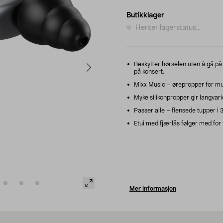
Butikklager
Henter lagerstatus...
Beskytter hørselen uten å gå p
på konsert.
Mixx Music – ørepropper for mus
Myke silikonpropper gir langvar
Passer alle – flensede tupper i 3
Etui med fjærlås følger med for
Mer informasjon