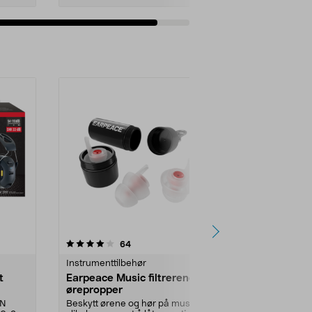
Legg i handlekurv
4.5 av 5 stjerner
anmeldelser
4.5
64
1
Instrumenttilbehør
Hørselvern
t
Earpeace Music filtrerende
Peltor Kid h
ørepropper
5+
EN
Beskytt ørene og hør på musikken
Behagelige å