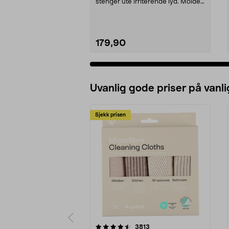
stenger ute irriterende lyd. Moldex
Pura-Fit – ørepr...
179,90
Uvanlig gode priser på vanli
Sjekk prisen
5av 5 stjerner
4.5av 5 stjerner
anmeldelser
3813