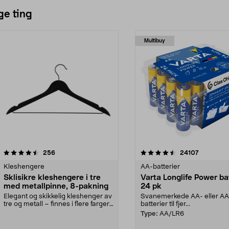
ge ting
Multibuy
4.5av 5 stjerner
anmeldelser
4.5av 5 stjerner
anmeldels
256
24107
Kleshengere
AA-batterier
Sklisikre kleshengere i tre
Varta Longlife Power ba
med metallpinne, 8-pakning
24 pk
Elegant og skikkelig kleshenger av
Svanemerkede AA- eller A
tre og metall – finnes i flere farger.
batterier til fjer...
Kleshe...
Type:
AA/LR6