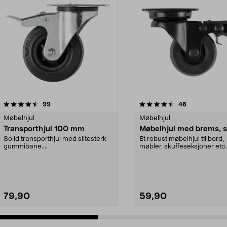
4.5 av 5 stjerner
anmeldelser
4.5 av 5 stjerner
anmeldelser
99
46
Møbelhjul
Møbelhjul
Transporthjul 100 mm
Møbelhjul med brems, s
Solid transporthjul med slitesterk
Et robust møbelhjul til bord,
gummibane....
møbler, skuffeseksjoner etc.
Farger ikke underlage...
79,90
59,90