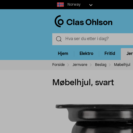
Select
Norway
market
Hjem
Elektro
Fritid
Je
Forside
Jernvare
Beslag
Møbelhjul
Møbelhjul, svart