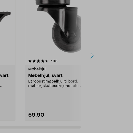
4.5 av 5 stjerner
anmeldelser
4.5
103
1
Møbelhjul
Møbelhjul
vart
Møbelhjul, svart
Dreibart do
Et robust møbelhjul til bord,
Slitesterkt m
møbler, skuffeseksjoner etc.
kulekranslagr.
Farger ikke underlage...
59,90
59,90