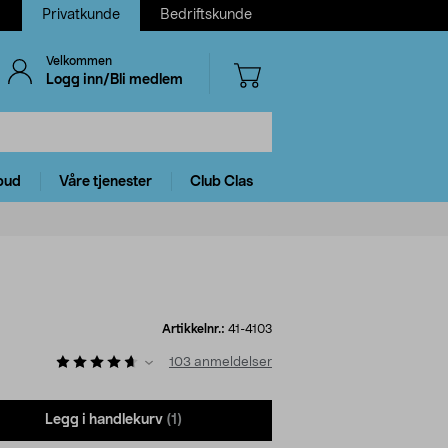
Privatkunde
Bedriftskunde
Velkommen
Logg inn/Bli medlem
bud
Våre tjenester
Club Clas
Artikkelnr.:
41-4103
103
anmeldelser
Legg i handlekurv
(1)