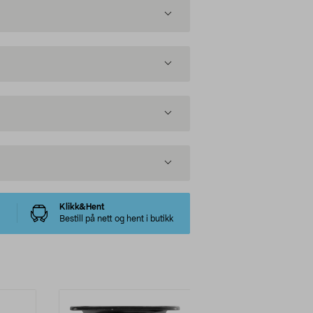
Klikk&Hent
Bestill på nett og hent i butikk