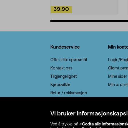
39,90
Legg i handlekurv
Bunntekst
Kundeservice
Min kont
Ofte stilte spørsmål
Login/Regi
Kontakt oss
Glemt pas
Tilgjengelighet
Mine sider
Kjøpsvilkår
Min ordreh
Retur / reklamasjon
EE-avfall
Cookie policy
Vi bruker informasjonskapsl
Leveringsalternativ
Ved å trykke på
«Godta alle informasjons