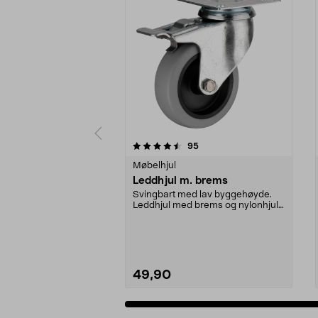
5 av 5 stjerner
4.5 av 5 stjerner
anmeldelser
95
Møbelhjul
Leddhjul m. brems
Svingbart med lav byggehøyde.
Leddhjul med brems og nylonhjul
med glidelager. Sl...
49,90