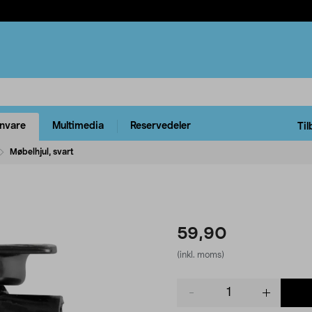
rnvare
Multimedia
Reservedeler
Til
Møbelhjul, svart
59,90
(inkl. moms)
Product
quantity