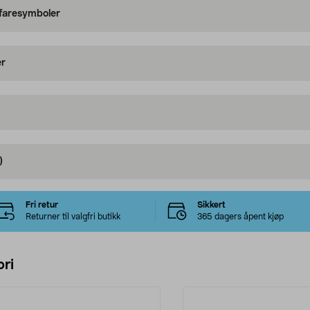
 faresymboler
er
)
Fri retur
Sikkert
Returner til valgfri butikk
365 dagers åpent kjøp
ri