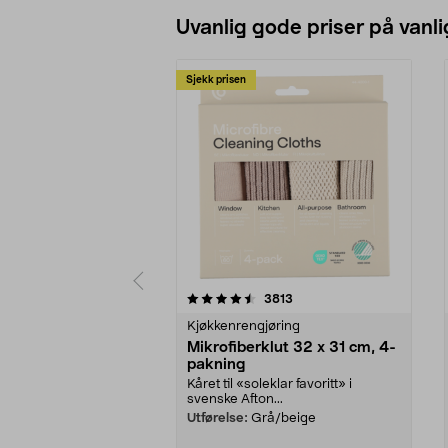
Uvanlig gode priser på vanli
Sjekk prisen
5av 5 stjerner
4.5av 5 stjerner
anmeldelser
3813
Kjøkkenrengjøring
Mikrofiberklut 32 x 31 cm, 4-
pakning
Kåret til «soleklar favoritt» i
svenske Afton...
Utførelse:
Grå/beige