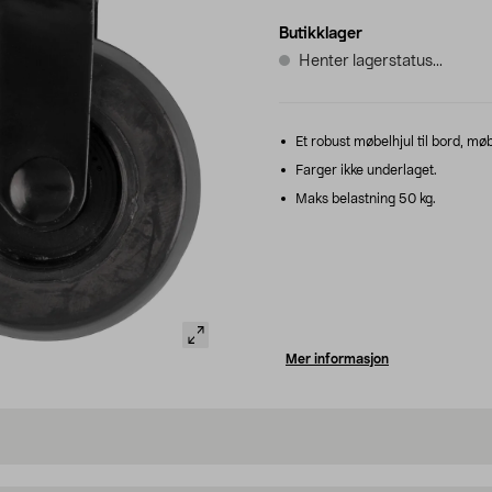
Butikklager
Henter lagerstatus...
Et robust møbelhjul til bord, møb
Farger ikke underlaget.
Maks belastning 50 kg.
Mer informasjon