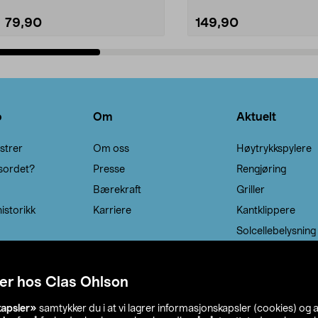
79,90
149,90
Legg i handlekurv
Legg i handlekurv
o
Om
Aktuelt
strer
Om oss
Høytrykkspylere
sordet?
Presse
Rengjøring
Bærekraft
Griller
istorikk
Karriere
Kantklippere
Solcellebelysning
er hos Clas Ohlson
kapsler»
samtykker du i at vi lagrer informasjonskapsler (cookies) og 