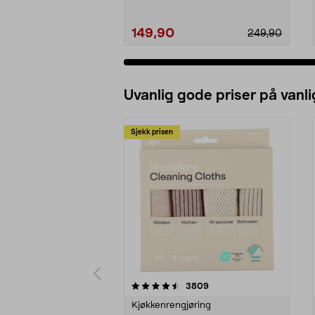
149,90
249,90
Uvanlig gode priser på vanli
Sjekk prisen
5av 5 stjerner
4.5av 5 stjerner
anmeldelser
3809
Kjøkkenrengjøring