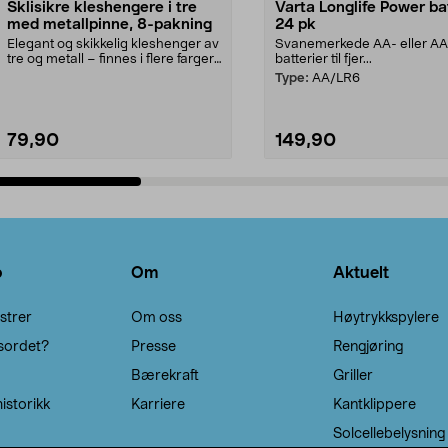
Sklisikre kleshengere i tre
Varta Longlife Power ba
med metallpinne, 8-pakning
24 pk
Elegant og skikkelig kleshenger av
Svanemerkede AA- eller A
tre og metall – finnes i flere farger.
batterier til fjer...
Kleshe...
Type:
AA/LR6
79,90
149,90
Legg i handlekurv
Legg i handlekurv
o
Om
Aktuelt
strer
Om oss
Høytrykkspylere
sordet?
Presse
Rengjøring
Bærekraft
Griller
istorikk
Karriere
Kantklippere
Solcellebelysning