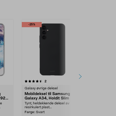
-25%
4.0 av 5 stjerner
anmeldelser
4.5
2
1
Galaxy øvrige deksel
Galaxy øvrige
g
Mobildeksel til Samsung
dbramante
1928
Galaxy A34, Holdit Slim
Samsung G
mobildekse
de
Tynt, heldekkende deksel av
Tynt, støtbes
resirkulert plast...
gjenvunnet p
Greenland – s
Farge:
Svart