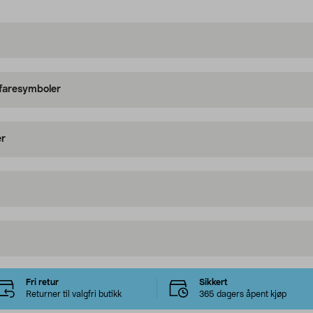
 faresymboler
er
Fri retur
Sikkert
Returner til valgfri butikk
365 dagers åpent kjøp