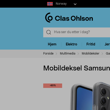
Select
Norway
market
Hjem
Elektro
Fritid
Je
Forside
Multimedia
Mobildeksler
Ga
Mobildeksel Samsung
-60%