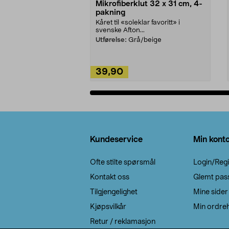
Mikrofiberklut 32 x 31 cm, 4-
pakning
Kåret til «soleklar favoritt» i
svenske Afton...
Utførelse:
Grå/beige
39,90
Legg i handlekurv
Bunntekst
Kundeservice
Min kont
Ofte stilte spørsmål
Login/Regi
Kontakt oss
Glemt pas
Tilgjengelighet
Mine sider
Kjøpsvilkår
Min ordreh
Retur / reklamasjon