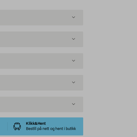
Klikk&Hent
Bestill på nett og hent i butikk