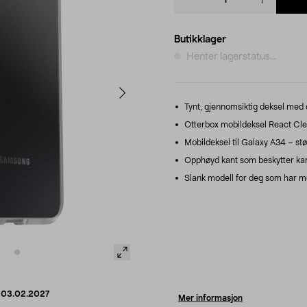
quantity
Butikklager
Henter lagerstatus...
Tynt, gjennomsiktig deksel med 
Otterbox mobildeksel React Cle
Mobildeksel til Galaxy A34 – støt
Opphøyd kant som beskytter ka
Slank modell for deg som har m
d
03.02.2027
Mer informasjon