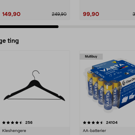
149,90
99,90
249,90
ge ting
Multibuy
4.5av 5 stjerner
anmeldelser
4.5av 5 stjerner
anmeldels
256
24104
Kleshengere
AA-batterier