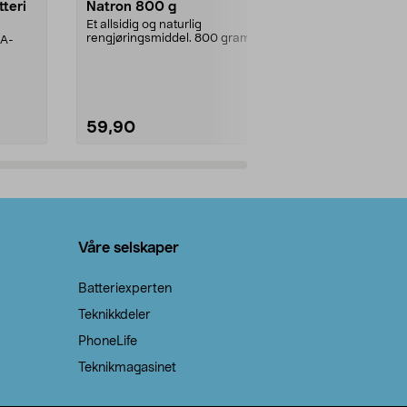
tteri
Natron 800 g
Telys, 50 st
Et allsidig og naturlig
100 % stearin.
rengjøringsmiddel. 800 gram
AA-
natron – til rengjøring både...
59,90
69,90
Legg i handlekurv
Legg 
Våre selskaper
Batteriexperten
Teknikkdeler
PhoneLife
Teknikmagasinet