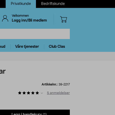
Privatkunde
Bedriftskunde
Velkommen
Logg inn/Bli medlem
bud
Våre tjenester
Club Clas
ar
Artikkelnr.:
39-2217
5
anmeldelser
Legg i handlekurv
(1)