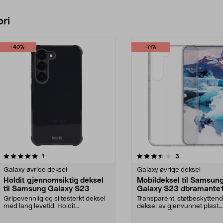
ri
-40%
-71%
3.5 av 5 stjerner
anmeldelser
4.5 av 5 stjerner
anmeldelser
1
3
Galaxy øvrige deksel
Galaxy øvrige deksel
Holdit gjennomsiktig deksel
Mobildeksel til Samsun
til Samsung Galaxy S23
Galaxy S23 dbramante
Iceland Pro
Gripevennlig og slitesterkt deksel
Transparent, støtbeskytten
med lang levetid. Holdit
deksel av gjenvunnet plast.
gjennomsiktig deksel...
dbramante1928 Iceland P...