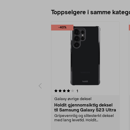
Toppselgere i samme katego
-40%
0 av 5 stjerner
5.0 av 5 stjerner
anmeldelser
1
Galaxy øvrige deksel
Holdit gjennomsiktig deksel
til Samsung Galaxy S23 Ultra
Gripevennlig og slitesterkt deksel
med lang levetid. Holdit
gjennomsiktig deksel...