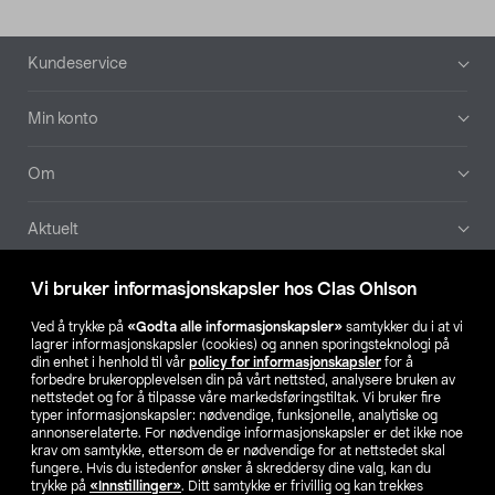
Bunntekst
Kundeservice
Min konto
Om
Aktuelt
Våre selskaper
Vi bruker informasjonskapsler hos Clas Ohlson
Ved å trykke på
«Godta alle informasjonskapsler»
samtykker du i at vi
Finn din butikk
lagrer informasjonskapsler (cookies) og annen sporingsteknologi på
din enhet i henhold til vår
policy for informasjonskapsler
for å
forbedre brukeropplevelsen din på vårt nettsted, analysere bruken av
SE
NO
FI
nettstedet og for å tilpasse våre markedsføringstiltak. Vi bruker fire
typer informasjonskapsler: nødvendige, funksjonelle, analytiske og
annonserelaterte. For nødvendige informasjonskapsler er det ikke noe
krav om samtykke, ettersom de er nødvendige for at nettstedet skal
fungere. Hvis du istedenfor ønsker å skreddersy dine valg, kan du
trykke på
«Innstillinger»
. Ditt samtykke er frivillig og kan trekkes