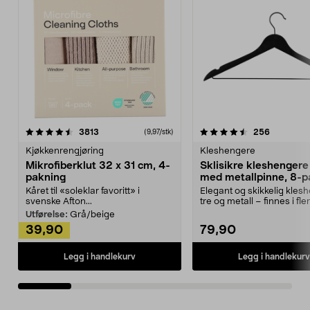
4.5av 5 stjerner
anmeldelser
4.5av 5 stjerner
anmeldels
3813
256
(9,97/stk)
Kjøkkenrengjøring
Kleshengere
Mikrofiberklut 32 x 31 cm, 4-
Sklisikre kleshengere 
pakning
med metallpinne, 8-p
Kåret til «soleklar favoritt» i
Elegant og skikkelig kles
svenske Afton...
tre og metall – finnes i fle
Kleshe...
Utførelse:
Grå/beige
39,90
79,90
Legg i handlekurv
Legg i handlekurv