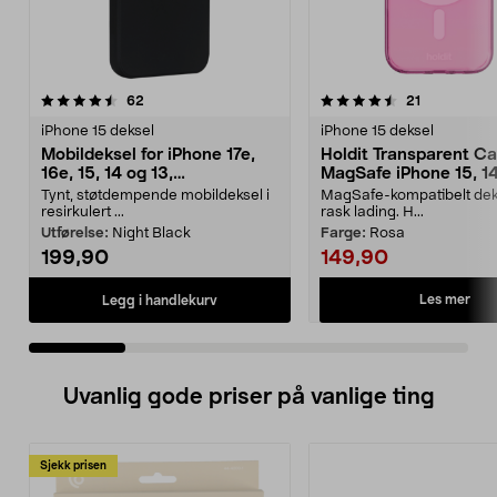
4.5 av 5 stjerner
anmeldelser
4.5 av 5 stjerner
anmeldelse
62
21
iPhone 15 deksel
iPhone 15 deksel
Mobildeksel for iPhone 17e,
Holdit Transparent C
16e, 15, 14 og 13,
MagSafe iPhone 15, 14
dbramante1928 Greenland
mobildeksel
Tynt, støtdempende mobildeksel i
MagSafe-kompatibelt deks
resirkulert ...
rask lading. H...
Utførelse:
Night Black
Farge:
Rosa
199,90
149,90
Les mer
Legg i handlekurv
Uvanlig gode priser på vanlige ting
Sjekk prisen