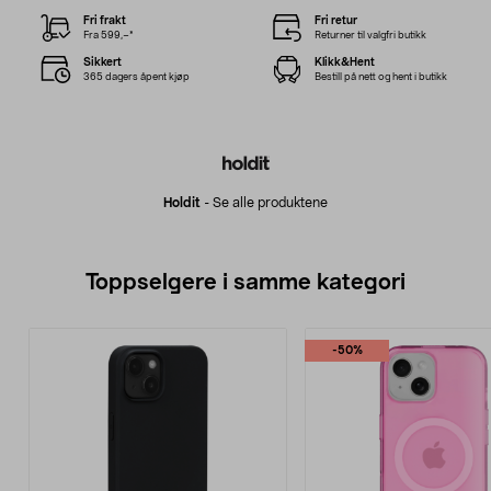
Fri frakt
Fri retur
Fra 599,–*
Returner til valgfri butikk
Sikkert
Klikk&Hent
365 dagers åpent kjøp
Bestill på nett og hent i butikk
Holdit
-
Se alle produktene
Toppselgere i samme kategori
-50%