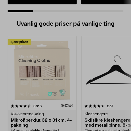
Uvanlig gode priser på vanlige ting
Sjekk prisen
4.5av 5 stjerner
anmeldelser
4.5av 5 stjerner
anmeldels
3816
257
(9,97/stk)
Kjøkkenrengjøring
Kleshengere
Mikrofiberklut 32 x 31 cm, 4-
Sklisikre kleshengere 
pakning
med metallpinne, 8-p