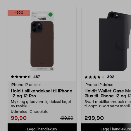
-50%
4.0 av 5 stjerner
anmeldelser
4.0 av 5 stjerner
anmeldel
487
302
iPhone 12 deksel
iPhone 12 deksel
Holdit silikondeksel til iPhone
Holdit Wallet Case M
12 og 12 Pro
Plus til iPhone 12 og 1
Mykt og gripevennlig deksel laget
Svart mobillommebok me
av resirkul...
til opptil 6 kort samt mobil
trådløs lad...
Utførelse:
Chocolate
99,90
299,90
199,90
Legg i handlekurv
Legg i handlekurv