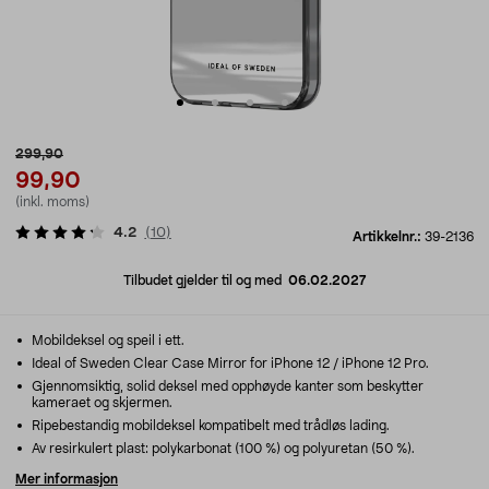
299,90
99,90
(inkl. moms)
4.2
(
10
)
Artikkelnr.:
39-2136
Tilbudet gjelder til og med
06.02.2027
Mobildeksel og speil i ett.
Ideal of Sweden Clear Case Mirror for iPhone 12 / iPhone 12 Pro.
Gjennomsiktig, solid deksel med opphøyde kanter som beskytter
kameraet og skjermen.
Ripebestandig mobildeksel kompatibelt med trådløs lading.
Av resirkulert plast: polykarbonat (100 %) og polyuretan (50 %).
Mer informasjon