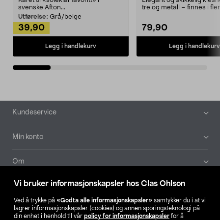
Kåret til «soleklar favoritt» i
Elegant og skikkelig kles
svenske Afton...
tre og metall – finnes i fle
Kleshe...
Utførelse:
Grå/beige
39,90
79,90
Legg i handlekurv
Legg i handlekurv
Bunntekst
Kundeservice
Min konto
Om
Vi bruker informasjonskapsler hos Clas Ohlson
Aktuelt
Ved å trykke på
«Godta alle informasjonskapsler»
samtykker du i at vi
lagrer informasjonskapsler (cookies) og annen sporingsteknologi på
Våre selskaper
din enhet i henhold til vår
policy for informasjonskapsler
for å