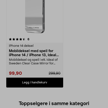
anmeldelser
6
iPhone 14 deksel
Mobildeksel med speil for
iPhone 14 / iPhone 13, Ideal
of Sweden
Mobildeksel og speil i ett. Ideal of
Sweden Clear Case Mirror for
iPhone 13 / iP...
99,90
299,90
Legg i handlekurv
Toppselgere i samme kategori