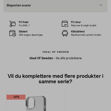
Eksperten svarer
Fri frakt
Fri retur
Fra 599,–*
Returner til valgfri butikk
Sikkert
Klikk&Hent
365 dagers åpent kjøp
Bestill på nett og hent i butikk
Ideal Of Sweden
-
Se alle produktene
Vil du komplettere med flere produkter i
samme serie?
-67%