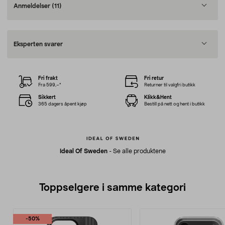
Anmeldelser
(11)
Eksperten svarer
Fri frakt
Fri retur
Fra 599,–*
Returner til valgfri butikk
Sikkert
Klikk&Hent
365 dagers åpent kjøp
Bestill på nett og hent i butikk
Ideal Of Sweden
-
Se alle produktene
Toppselgere i samme kategori
-50%