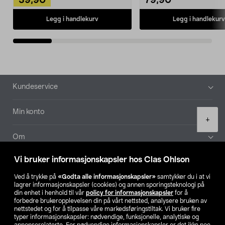
39,90
79,90
Legg i handlekurv
Legg i handlekurv
Bunntekst
Kundeservice
Min konto
Product
+
quantity
Om
Vi bruker informasjonskapsler hos Clas Ohlson
Aktuelt
Ved å trykke på
«Godta alle informasjonskapsler»
samtykker du i at vi
lagrer informasjonskapsler (cookies) og annen sporingsteknologi på
Våre selskaper
din enhet i henhold til vår
policy for informasjonskapsler
for å
forbedre brukeropplevelsen din på vårt nettsted, analysere bruken av
nettstedet og for å tilpasse våre markedsføringstiltak. Vi bruker fire
Finn din butikk
typer informasjonskapsler: nødvendige, funksjonelle, analytiske og