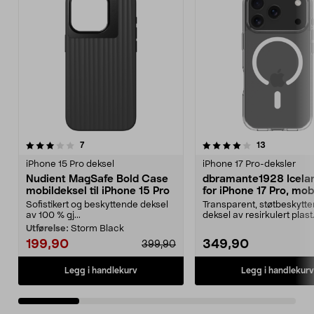
4.0 av 5 stjerner
anmeldelser
4.0 av 5 stjerner
anmeldelse
7
13
iPhone 15 Pro deksel
iPhone 17 Pro-deksler
Nudient MagSafe Bold Case
dbramante1928 Icela
mobildeksel til iPhone 15 Pro
for iPhone 17 Pro, mob
Sofistikert og beskyttende deksel
Transparent, støtbeskytt
av 100 % gj...
deksel av resirkulert plast
dbramante1928 Iceland ..
Utførelse:
Storm Black
199,90
349,90
399,90
Legg i handlekurv
Legg i handlekurv