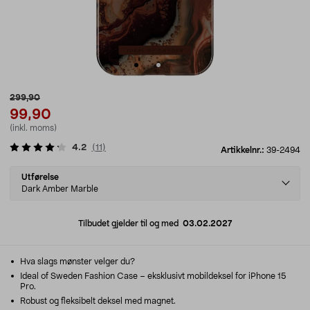
299,90
99,90
(inkl. moms)
4.2
(
11
)
Artikkelnr.:
39-2494
Select
Utførelse
variant
Dark Amber Marble
Tilbudet gjelder til og med
03.02.2027
Hva slags mønster velger du?
Ideal of Sweden Fashion Case – eksklusivt mobildeksel for iPhone 15
Pro.
Robust og fleksibelt deksel med magnet.