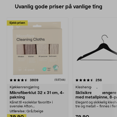
Uvanlig gode priser på vanlige ting
Sjekk prisen
4.5av 5 stjerner
anmeldelser
4.5av 5 stjerner
anmeldels
3809
256
(9,97/stk)
Kjøkkenrengjøring
Kleshengere
-
Mikrofiberklut 32 x 31 cm, 4-
Sklisikre kleshengere 
pakning
med metallpinne, 8-p
Kåret til «soleklar favoritt» i
Elegant og skikkelig kles
svenske Afton...
tre og metall – finnes i fle
Kleshe...
Utførelse:
Grå/beige