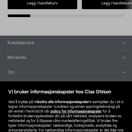
Legg i handlekurv
Legg i handlekurv
Bunntekst
Kundeservice
Min konto
Om
Aktuelt
Vi bruker informasjonskapsler hos Clas Ohlson
Våre selskaper
Ved å trykke på
«Godta alle informasjonskapsler»
samtykker du i at vi
lagrer informasjonskapsler (cookies) og annen sporingsteknologi på
din enhet i henhold til vår
policy for informasjonskapsler
for å
Finn din butikk
forbedre brukeropplevelsen din på vårt nettsted, analysere bruken av
nettstedet og for å tilpasse våre markedsføringstiltak. Vi bruker fire
typer informasjonskapsler: nødvendige, funksjonelle, analytiske og
annonserelaterte. For nødvendige informasjonskapsler er det ikke noe
SE
NO
FI