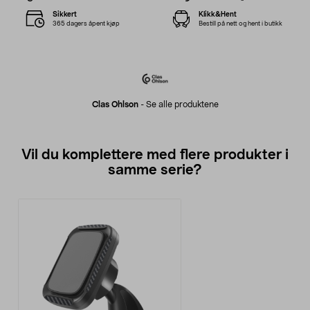
Sikkert
Klikk&Hent
365 dagers åpent kjøp
Bestill på nett og hent i butikk
Clas Ohlson
-
Se alle produktene
Vil du komplettere med flere produkter i
samme serie?