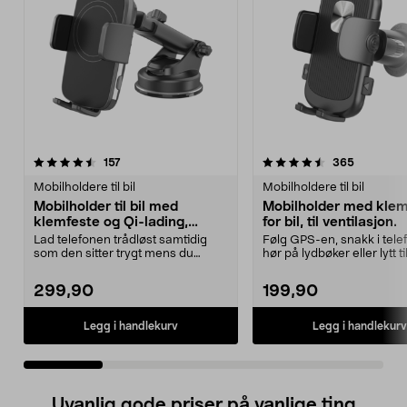
4.5 av 5 stjerner
anmeldelser
4.5 av 5 stjerner
anmeldels
157
365
Mobilholdere til bil
Mobilholdere til bil
Mobilholder til bil med
Mobilholder med klem
klemfeste og Qi-lading,
for bil, til ventilasjon.
sugekopp
Lad telefonen trådløst samtidig
Følg GPS-en, snakk i tele
som den sitter trygt mens du
hør på lydbøker eller lytt ti
kjører. Bilholderen...
bilen. B...
299,90
199,90
Legg i handlekurv
Legg i handlekurv
Uvanlig gode priser på vanlige ting