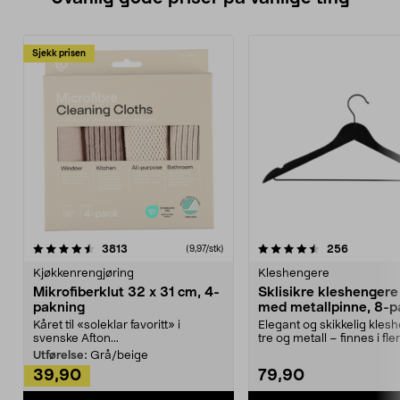
Sjekk prisen
4.5av 5 stjerner
anmeldelser
4.5av 5 stjerner
anmeldels
3813
256
(9,97/stk)
Kjøkkenrengjøring
Kleshengere
Mikrofiberklut 32 x 31 cm, 4-
Sklisikre kleshengere 
pakning
med metallpinne, 8-p
Kåret til «soleklar favoritt» i
Elegant og skikkelig kles
svenske Afton...
tre og metall – finnes i fle
Kleshe...
Utførelse:
Grå/beige
39,90
79,90