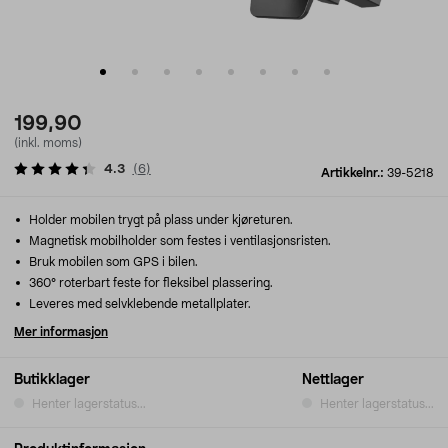
199,90
(inkl. moms)
4.3
(
6
)
Artikkelnr.:
39-5218
Holder mobilen trygt på plass under kjøreturen.
Magnetisk mobilholder som festes i ventilasjonsristen.
Bruk mobilen som GPS i bilen.
360° roterbart feste for fleksibel plassering.
Leveres med selvklebende metallplater.
Mer informasjon
Butikklager
Nettlager
Henter lagerstatus...
Henter lagerstatus...