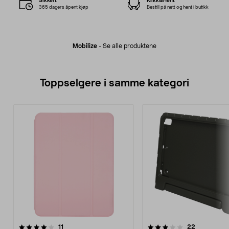
Sikkert
Klikk&Hent
365 dagers åpent kjøp
Bestill på nett og hent i butikk
Mobilize
-
Se alle produktene
Toppselgere i samme kategori
3.5 av 5 stjerner
anmeldelser
4.0 av 5 stjerner
anmeldelse
11
22