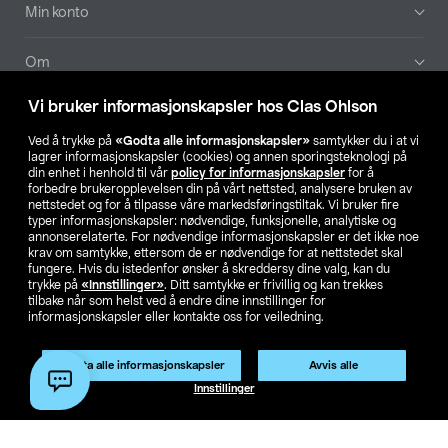
Min konto
Om
Vi bruker informasjonskapsler hos Clas Ohlson
Aktuelt
Ved å trykke på
«Godta alle informasjonskapsler»
samtykker du i at vi
lagrer informasjonskapsler (cookies) og annen sporingsteknologi på
Våre selskaper
din enhet i henhold til vår
policy for informasjonskapsler
for å
forbedre brukeropplevelsen din på vårt nettsted, analysere bruken av
nettstedet og for å tilpasse våre markedsføringstiltak. Vi bruker fire
Finn din butikk
typer informasjonskapsler: nødvendige, funksjonelle, analytiske og
annonserelaterte. For nødvendige informasjonskapsler er det ikke noe
krav om samtykke, ettersom de er nødvendige for at nettstedet skal
SE
NO
FI
fungere. Hvis du istedenfor ønsker å skreddersy dine valg, kan du
trykke på
«Innstillinger»
. Ditt samtykke er frivillig og kan trekkes
tilbake når som helst ved å endre dine innstillinger for
informasjonskapsler eller kontakte oss for veiledning.
Godta alle informasjonskapsler
Avvis alle
Innstillinger
Privacy statement
Medlemsvilkår
Kjøpsvilkår
For bedrifter
Endre til priser ekskl. moms