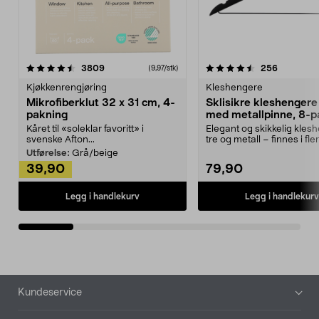
4.5av 5 stjerner
anmeldelser
4.5av 5 stjerner
anmeldels
3809
256
(9,97/stk)
Kjøkkenrengjøring
Kleshengere
Mikrofiberklut 32 x 31 cm, 4-
Sklisikre kleshengere 
pakning
med metallpinne, 8-p
Kåret til «soleklar favoritt» i
Elegant og skikkelig kles
svenske Afton...
tre og metall – finnes i fle
Kleshe...
Utførelse:
Grå/beige
39,90
79,90
Legg i handlekurv
Legg i handlekurv
Bunntekst
Kundeservice