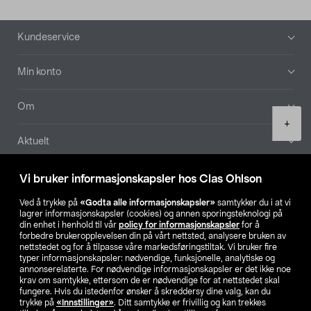
Bunntekst
Kundeservice
Min konto
Om
Product
+
quantity
Aktuelt
Våre selskaper
Vi bruker informasjonskapsler hos Clas Ohlson
Ved å trykke på
«Godta alle informasjonskapsler»
samtykker du i at vi
Finn din butikk
lagrer informasjonskapsler (cookies) og annen sporingsteknologi på
din enhet i henhold til vår
policy for informasjonskapsler
for å
forbedre brukeropplevelsen din på vårt nettsted, analysere bruken av
SE
NO
FI
nettstedet og for å tilpasse våre markedsføringstiltak. Vi bruker fire
typer informasjonskapsler: nødvendige, funksjonelle, analytiske og
annonserelaterte. For nødvendige informasjonskapsler er det ikke noe
krav om samtykke, ettersom de er nødvendige for at nettstedet skal
fungere. Hvis du istedenfor ønsker å skreddersy dine valg, kan du
trykke på
«Innstillinger»
. Ditt samtykke er frivillig og kan trekkes