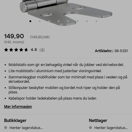
149,90
(149,90/stk)
(inkl. moms)
4.8
(
4
)
Artikkelnr.:
39-5331
Mobilstativ som gir en behagelig vinkel når du jobber ved skrivebordet.
Lite mobilstativ i aluminium med justerbar visningsvinkel.
Sammenleggbar mobilholder som tar minimalt med plass i vesken og på
skrivebordet.
Silikonputer beskytter mobilen og bordet mot riper og holder den på
plass.
Kabelspor holder ladekabelen på plass mens du lader.
Mer informasjon
Butikklager
Nettlager
Henter lagerstatus...
Henter lagerstatus...