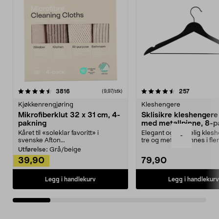
4.5av 5 stjerner
anmeldelser
4.5av 5 stjerner
anmeldels
3816
257
(9,97/stk)
Kjøkkenrengjøring
Kleshengere
Mikrofiberklut 32 x 31 cm, 4-
Sklisikre kleshengere 
pakning
med metallpinne, 8-p
Kåret til «soleklar favoritt» i
Elegant og skikkelig kles
-
svenske Afton...
tre og metall – finnes i fle
Kleshe...
Utførelse:
Grå/beige
39,90
79,90
Legg i handlekurv
Legg i handlekurv