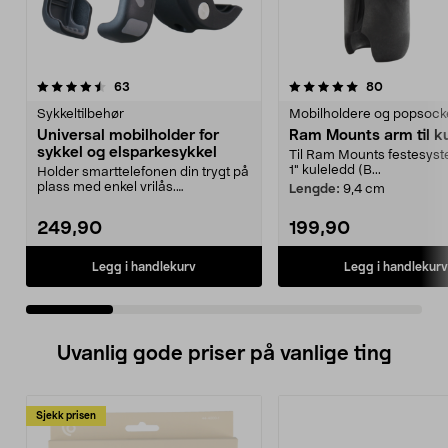
5.0 av 5 stjerner
anmeldelser
4.5 av 5 stjerner
anmeldelse
63
80
Sykkeltilbehør
Mobilholdere og popsock
Universal mobilholder for
Ram Mounts arm til k
sykkel og elsparkesykkel
Til Ram Mounts festesys
1" kuleledd (B...
Holder smarttelefonen din trygt på
plass med enkel vrilås.
Lengde:
9,4 cm
Mobilholder for sykke...
249,90
199,90
Legg i handlekurv
Legg i handlekurv
Uvanlig gode priser på vanlige ting
Sjekk prisen