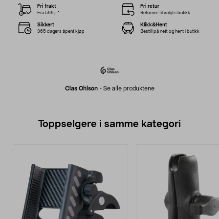
Fri frakt
Fri retur
Fra 599,–*
Returner til valgfri butikk
Sikkert
Klikk&Hent
365 dagers åpent kjøp
Bestill på nett og hent i butikk
Clas Ohlson
-
Se alle produktene
Toppselgere i samme kategori