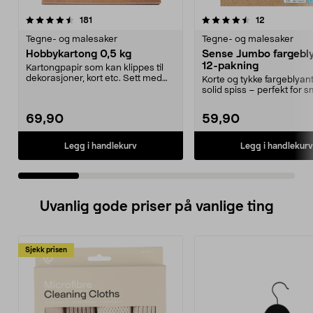
4.5 av 5 stjerner
anmeldelser
5.0 av 5 stjerner
anmeldelse
181
12
Tegne- og malesaker
Tegne- og malesaker
Hobbykartong 0,5 kg
Sense Jumbo fargebly
12-pakning
Kartongpapir som kan klippes til
dekorasjoner, kort etc. Sett med
Korte og tykke fargeblya
kraftig tegnep...
solid spiss – perfekt for 
barnehender. Sens...
69,90
59,90
Legg i handlekurv
Legg i handlekurv
Uvanlig gode priser på vanlige ting
Sjekk prisen