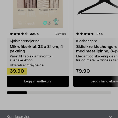
4.5av 5 stjerner
anmeldelser
4.5av 5 stjerner
anmeldels
3808
256
(9,97/stk)
Kjøkkenrengjøring
Kleshengere
Mikrofiberklut 32 x 31 cm, 4-
Sklisikre kleshengere 
pakning
med metallpinne, 8-p
Kåret til «soleklar favoritt» i
Elegant og skikkelig kles
svenske Afton...
tre og metall – finnes i fle
Kleshe...
Utførelse:
Grå/beige
39,90
79,90
Legg i handlekurv
Legg i handlekurv
Bunntekst
Kundeservice