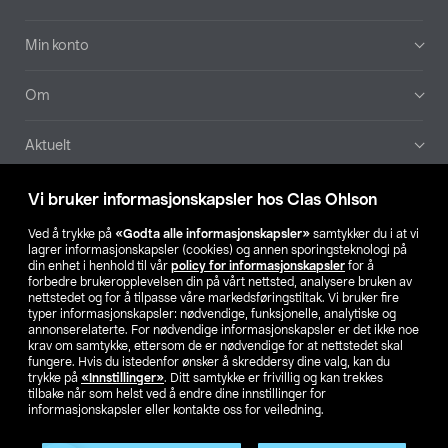
Min konto
Om
Aktuelt
Våre selskaper
Vi bruker informasjonskapsler hos Clas Ohlson
Ved å trykke på
«Godta alle informasjonskapsler»
samtykker du i at vi
Finn din butikk
lagrer informasjonskapsler (cookies) og annen sporingsteknologi på
din enhet i henhold til vår
policy for informasjonskapsler
for å
forbedre brukeropplevelsen din på vårt nettsted, analysere bruken av
SE
NO
FI
nettstedet og for å tilpasse våre markedsføringstiltak. Vi bruker fire
typer informasjonskapsler: nødvendige, funksjonelle, analytiske og
annonserelaterte. For nødvendige informasjonskapsler er det ikke noe
krav om samtykke, ettersom de er nødvendige for at nettstedet skal
fungere. Hvis du istedenfor ønsker å skreddersy dine valg, kan du
trykke på
«Innstillinger»
. Ditt samtykke er frivillig og kan trekkes
tilbake når som helst ved å endre dine innstillinger for
informasjonskapsler eller kontakte oss for veiledning.
Privacy statement
Medlemsvilkår
Kjøpsvilkår
For bedrifter
Endre til priser ekskl. moms