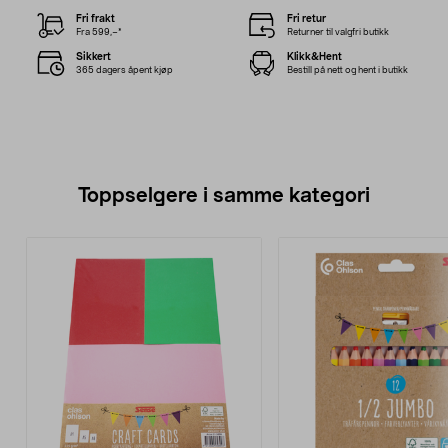
Fri frakt
Fri retur
Fra 599,–*
Returner til valgfri butikk
Sikkert
Klikk&Hent
365 dagers åpent kjøp
Bestill på nett og hent i butikk
Toppselgere i samme kategori