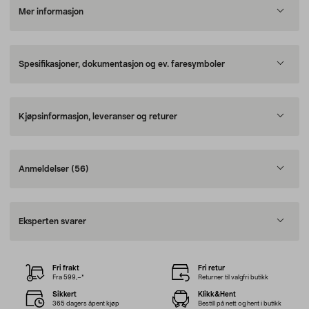
Mer informasjon
Spesifikasjoner, dokumentasjon og ev. faresymboler
Kjøpsinformasjon, leveranser og returer
Anmeldelser
(56)
Eksperten svarer
Fri frakt
Fri retur
Fra 599,–*
Returner til valgfri butikk
Sikkert
Klikk&Hent
365 dagers åpent kjøp
Bestill på nett og hent i butikk