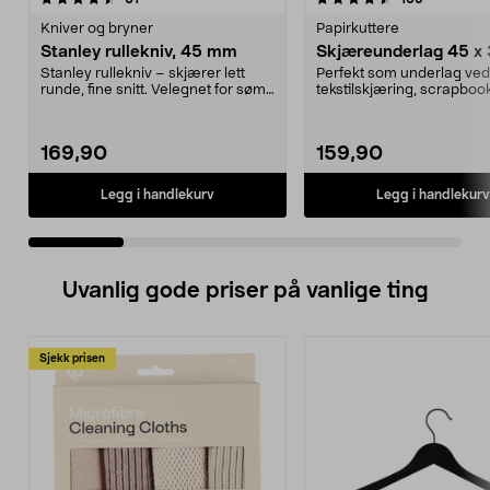
Kniver og bryner
Papirkuttere
Stanley rullekniv, 45 mm
Skjæreunderlag 45 x
Stanley rullekniv – skjærer lett
Perfekt som underlag ved
runde, fine snitt. Velegnet for søm
tekstilskjæring, scrapbook
og kunsthån...
Verktöy for ...
169,90
159,90
Legg i handlekurv
Legg i handlekurv
Uvanlig gode priser på vanlige ting
Sjekk prisen