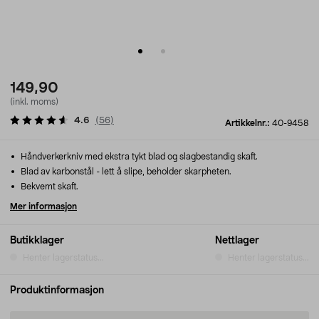
149,90
(inkl. moms)
4.6
(
56
)
Artikkelnr.:
40-9458
Håndverkerkniv med ekstra tykt blad og slagbestandig skaft.
Blad av karbonstål - lett å slipe, beholder skarpheten.
Bekvemt skaft.
Mer informasjon
Butikklager
Nettlager
Henter lagerstatus...
Henter lagerstatus...
Produktinformasjon