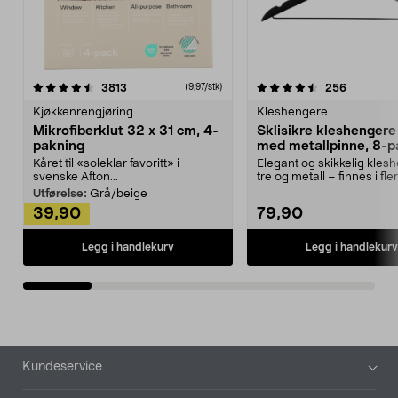
4.5av 5 stjerner
anmeldelser
4.5av 5 stjerner
anmeldels
3813
256
(9,97/stk)
Kjøkkenrengjøring
Kleshengere
Mikrofiberklut 32 x 31 cm, 4-
Sklisikre kleshengere 
pakning
med metallpinne, 8-p
Kåret til «soleklar favoritt» i
Elegant og skikkelig kles
svenske Afton...
tre og metall – finnes i fle
Kleshe...
Utførelse:
Grå/beige
39,90
79,90
Legg i handlekurv
Legg i handlekurv
Bunntekst
Kundeservice