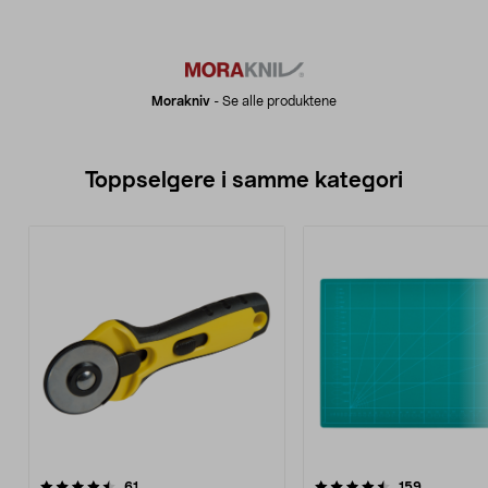
Morakniv
-
Se alle produktene
Toppselgere i samme kategori
4.5 av 5 stjerner
anmeldelser
4.5 av 5 stjerner
anmeldels
61
159