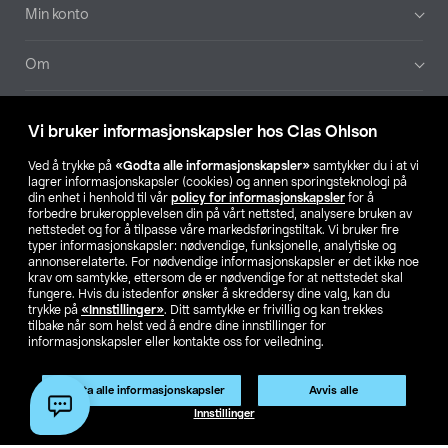
Min konto
Om
Aktuelt
Vi bruker informasjonskapsler hos Clas Ohlson
Våre selskaper
Ved å trykke på
«Godta alle informasjonskapsler»
samtykker du i at vi
lagrer informasjonskapsler (cookies) og annen sporingsteknologi på
din enhet i henhold til vår
policy for informasjonskapsler
for å
Finn din butikk
forbedre brukeropplevelsen din på vårt nettsted, analysere bruken av
nettstedet og for å tilpasse våre markedsføringstiltak. Vi bruker fire
typer informasjonskapsler: nødvendige, funksjonelle, analytiske og
annonserelaterte. For nødvendige informasjonskapsler er det ikke noe
SE
NO
FI
krav om samtykke, ettersom de er nødvendige for at nettstedet skal
fungere. Hvis du istedenfor ønsker å skreddersy dine valg, kan du
trykke på
«Innstillinger»
. Ditt samtykke er frivillig og kan trekkes
tilbake når som helst ved å endre dine innstillinger for
informasjonskapsler eller kontakte oss for veiledning.
Godta alle informasjonskapsler
Avvis alle
Privacy statement
Medlemsvilkår
Kjøpsvilkår
For bedrifter
Innstillinger
Endre til priser ekskl. moms