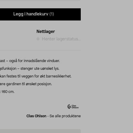
Legg i handlekurv
(1)
Nettlager
Henter lagerstatus...
st – også for innadslående vinduer.
sfunksjon – stenger ute uønsket lys.
n festes til veggen for økt barnesikkerhet.
ere gardinen til ønsket posisjon.
: 160 cm.
Clas Ohlson
-
Se alle produktene