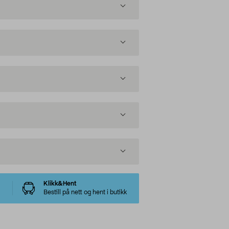
Klikk&Hent
Bestill på nett og hent i butikk