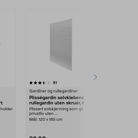
4.5 av 5 stjerner
anmeldelser
3.5
51
5
Gardiner og rullegardiner
Gardiner og r
Plisségardin selvklebende,
Mørkleggend
rt
rullegardin uten skruer, hvit
hvit
 holder
Plissert solskjerming som gir
Stenger lyset 
privatliv uten ...
f.eks. uønske..
Mål:
120 x 185 cm
Bredde:
120 