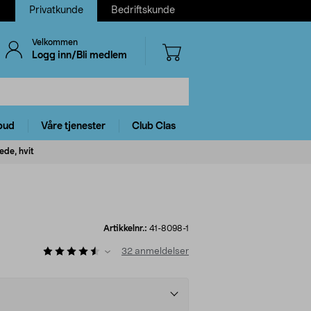
Privatkunde
Bedriftskunde
Velkommen
Logg inn/Bli medlem
bud
Våre tjenester
Club Clas
ede, hvit
Artikkelnr.:
41-8098-1
32
anmeldelser