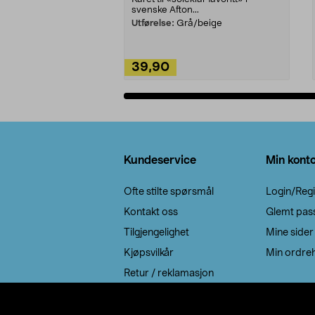
svenske Afton...
Utførelse:
Grå/beige
39,90
Legg i handlekurv
Bunntekst
Kundeservice
Min kont
Ofte stilte spørsmål
Login/Regi
Kontakt oss
Glemt pas
Tilgjengelighet
Mine sider
Kjøpsvilkår
Min ordreh
Retur / reklamasjon
EE-avfall
Cookie policy