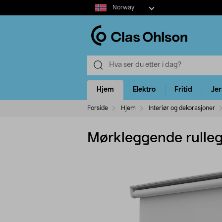
Select
Norway
market
Hjem
Elektro
Fritid
Je
Forside
Hjem
Interiør og dekorasjoner
Mørkleggende rullega