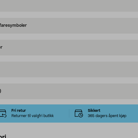
 faresymboler
er
)
Fri retur
Sikkert
Returner til valgfri butikk
365 dagers åpent kjøp
ri