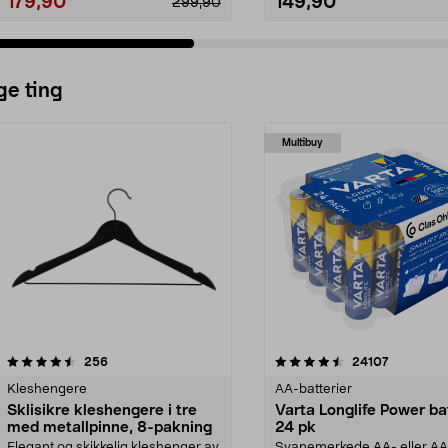
179,90
149,90
299,90
ge ting
Multibuy
4.5av 5 stjerner
anmeldelser
4.5av 5 stjerner
anmeldels
256
24107
Kleshengere
AA-batterier
Sklisikre kleshengere i tre
Varta Longlife Power ba
med metallpinne, 8-pakning
24 pk
Elegant og skikkelig kleshenger av
Svanemerkede AA- eller A