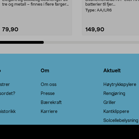
tre og metall – finnes i flere farger.
batterier til fjer...
Kleshe...
Type:
AA/LR6
79,90
149,90
Legg i handlekurv
Legg i handlekurv
o
Om
Aktuelt
strer
Om oss
Høytrykkspylere
sordet?
Presse
Rengjøring
Bærekraft
Griller
istorikk
Karriere
Kantklippere
Solcellebelysning