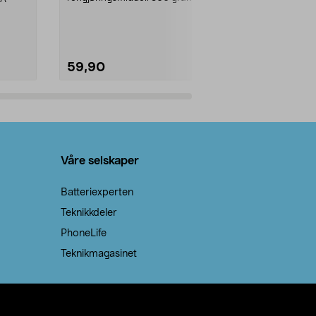
natron – til rengjøring både...
råvarer. Produ
brenner med e
59,90
69,90
Legg i handlekurv
Legg 
Våre selskaper
Batteriexperten
Teknikkdeler
PhoneLife
Teknikmagasinet