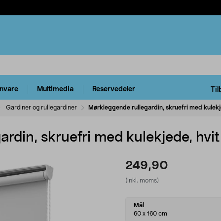
rnvare
Multimedia
Reservedeler
Til
Gardiner og rullegardiner
Mørkleggende rullegardin, skruefri med kulekj
rdin, skruefri med kulekjede, hvit
249,90
(inkl. moms)
Select
Mål
variant
60 x 160 cm