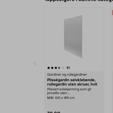
5 av 5 stjerner
4.5 av 5 stjerner
anmeldelser
51
Gardiner og rullegardiner
Plisségardin selvklebende,
rullegardin uten skruer, hvit
Plissert solskjerming som gir
privatliv uten ...
Mål:
100 x 185 cm