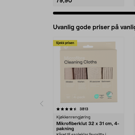
79,90
Uvanlig gode priser på vanli
Sjekk prisen
5av 5 stjerner
4.5av 5 stjerner
anmeldelser
3813
Kjøkkenrengjøring
Mikrofiberklut 32 x 31 cm, 4-
pakning
Kåret til «soleklar favoritt» i