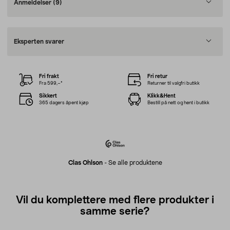
Anmeldelser
(9)
Eksperten svarer
Fri frakt
Fri retur
Fra 599,–*
Returner til valgfri butikk
Sikkert
Klikk&Hent
365 dagers åpent kjøp
Bestill på nett og hent i butikk
Clas Ohlson
-
Se alle produktene
Vil du komplettere med flere produkter i
samme serie?