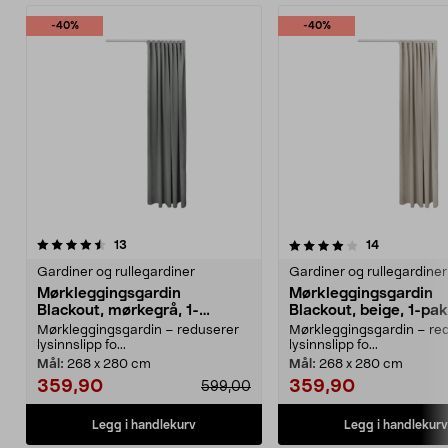
-40%
-40%
4.0av 5 stjerner
anmeldelser
4.5av 5 stjerner
anmeldelse
13
14
Gardiner og rullegardiner
Gardiner og rullegardiner
Mørkleggingsgardin
Mørkleggingsgardin
Blackout, mørkegrå, 1-
Blackout, beige, 1-pa
pakning
Mørkleggingsgardin – reduserer
Mørkleggingsgardin – re
lysinnslipp fo...
lysinnslipp fo...
Mål:
268 x 280 cm
Mål:
268 x 280 cm
359,90
359,90
599,00
Legg i handlekurv
Legg i handlekurv