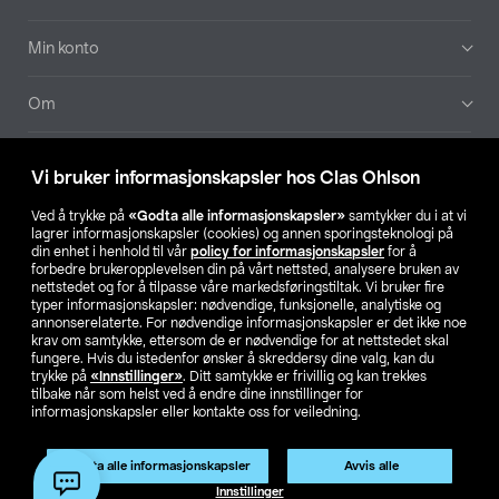
Min konto
Om
Aktuelt
Vi bruker informasjonskapsler hos Clas Ohlson
Våre selskaper
Ved å trykke på
«Godta alle informasjonskapsler»
samtykker du i at vi
lagrer informasjonskapsler (cookies) og annen sporingsteknologi på
din enhet i henhold til vår
policy for informasjonskapsler
for å
Finn din butikk
forbedre brukeropplevelsen din på vårt nettsted, analysere bruken av
nettstedet og for å tilpasse våre markedsføringstiltak. Vi bruker fire
typer informasjonskapsler: nødvendige, funksjonelle, analytiske og
annonserelaterte. For nødvendige informasjonskapsler er det ikke noe
SE
NO
FI
krav om samtykke, ettersom de er nødvendige for at nettstedet skal
fungere. Hvis du istedenfor ønsker å skreddersy dine valg, kan du
trykke på
«Innstillinger»
. Ditt samtykke er frivillig og kan trekkes
tilbake når som helst ved å endre dine innstillinger for
informasjonskapsler eller kontakte oss for veiledning.
Godta alle informasjonskapsler
Avvis alle
Privacy statement
Medlemsvilkår
Kjøpsvilkår
For bedrifter
Innstillinger
Endre til priser ekskl. moms