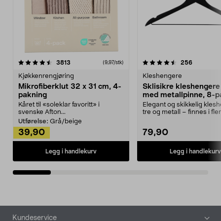
4.5av 5 stjerner
anmeldelser
4.5av 5 stjerner
anmeldels
3813
256
(9,97/stk)
Kjøkkenrengjøring
Kleshengere
Mikrofiberklut 32 x 31 cm, 4-
Sklisikre kleshengere 
pakning
med metallpinne, 8-p
Kåret til «soleklar favoritt» i
Elegant og skikkelig kles
svenske Afton...
tre og metall – finnes i fle
Kleshe...
Utførelse:
Grå/beige
39,90
79,90
Legg i handlekurv
Legg i handlekurv
Bunntekst
Kundeservice