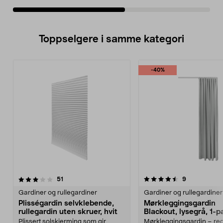
Toppselgere i samme kategori
-40%
4.5 av 5 stjerner
anmeldelser
3.0 av 5 stjerner
anmeldelser
51
9
Gardiner og rullegardiner
Gardiner og rullegardiner
Plisségardin selvklebende,
Mørkleggingsgardin
rullegardin uten skruer, hvit
Blackout, lysegrå, 1-
Plissert solskjerming som gir
Mørkleggingsgardin – re