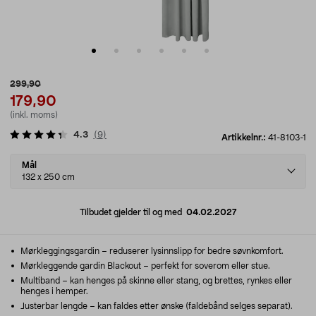
299,90
179,90
(inkl. moms)
4.3
(
9
)
Artikkelnr.:
41-8103-1
Select
Mål
variant
132 x 250 cm
Tilbudet gjelder til og med
04.02.2027
Mørkleggingsgardin – reduserer lysinnslipp for bedre søvnkomfort.
Mørkleggende gardin Blackout – perfekt for soverom eller stue.
Multiband – kan henges på skinne eller stang, og brettes, rynkes eller
henges i hemper.
Justerbar lengde – kan faldes etter ønske (faldebånd selges separat).