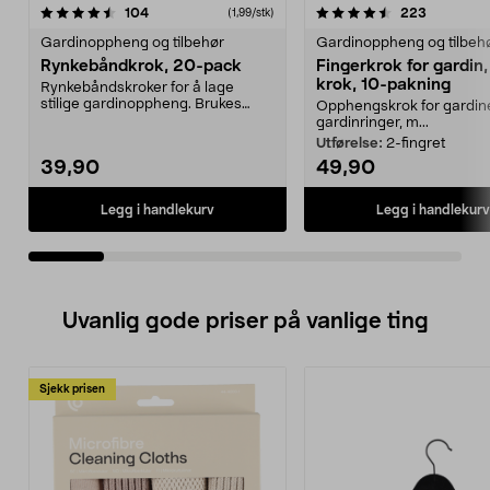
4.5av 5 stjerner
anmeldelser
4.5av 5 stjerner
anmeldels
104
223
(1,99/stk)
Gardinoppheng og tilbehør
Gardinoppheng og tilbeh
Rynkebåndkrok, 20-pack
Fingerkrok for gardin,
krok, 10-pakning
Rynkebåndskroker for å lage
stilige gardinoppheng. Brukes
Opphengskrok for gardin
sammen med bl.a. rynke...
gardinringer, m...
Utførelse:
2-fingret
39,90
49,90
Legg i handlekurv
Legg i handlekurv
Uvanlig gode priser på vanlige ting
Sjekk prisen