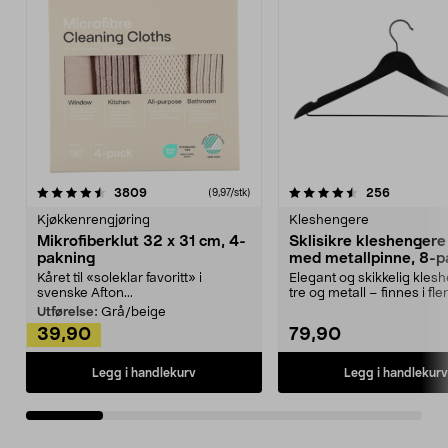
4.5av 5 stjerner
anmeldelser
4.5av 5 stjerner
anmeldels
3809
256
(9,97/stk)
Kjøkkenrengjøring
Kleshengere
Mikrofiberklut 32 x 31 cm, 4-
Sklisikre kleshengere 
pakning
med metallpinne, 8-p
Kåret til «soleklar favoritt» i
Elegant og skikkelig kles
svenske Afton...
tre og metall – finnes i fle
Kleshe...
Utførelse:
Grå/beige
39,90
79,90
Legg i handlekurv
Legg i handlekurv