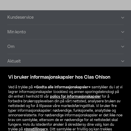
Bunntekst
Kundeservice
Min konto
Om
Aktuelt
Våre selskaper
Vi bruker informasjonskapsler hos Clas Ohlson
Ved å trykke på
«Godta alle informasjonskapsler»
samtykker du i at vi
Finn din butikk
lagrer informasjonskapsler (cookies) og annen sporingsteknologi på
din enhet i henhold til vår
policy for informasjonskapsler
for å
forbedre brukeropplevelsen din på vårt nettsted, analysere bruken av
SE
NO
FI
nettstedet og for å tilpasse våre markedsføringstiltak. Vi bruker fire
typer informasjonskapsler: nødvendige, funksjonelle, analytiske og
annonserelaterte. For nødvendige informasjonskapsler er det ikke noe
krav om samtykke, ettersom de er nødvendige for at nettstedet skal
fungere. Hvis du istedenfor ønsker å skreddersy dine valg, kan du
trykke på
«Innstillinger»
. Ditt samtykke er frivillig og kan trekkes