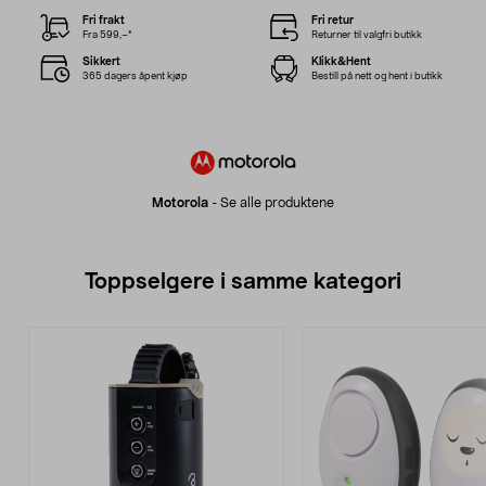
Fri frakt
Fri retur
Fra 599,–*
Returner til valgfri butikk
Sikkert
Klikk&Hent
365 dagers åpent kjøp
Bestill på nett og hent i butikk
Motorola
-
Se alle produktene
Toppselgere i samme kategori