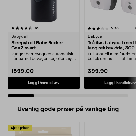
3.5 av 5 stjerner
anmeldelser
3.5 av 5 stjerner
anmeldel
63
208
Babycall
Babycall
Sleepytroll Baby Rocker
Trådløs babycall med 
Gen2 svart
lang rekkevidde, 300
Vugger barnevognen automatisk
Full kontroll med foreldre
når barnet beveger seg eller lager
belteklemmen – nattlamp
lyd. Sleepytrol...
toveis lyd. Tråd...
1599,00
399,90
Legg i handlekurv
Legg i handlekurv
Uvanlig gode priser på vanlige ting
Sjekk prisen