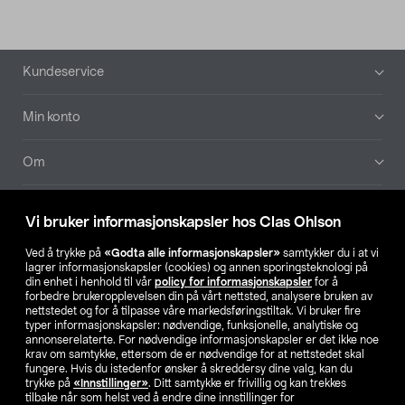
Bunntekst
Kundeservice
Min konto
Om
Aktuelt
Vi bruker informasjonskapsler hos Clas Ohlson
Våre selskaper
Ved å trykke på
«Godta alle informasjonskapsler»
samtykker du i at vi
lagrer informasjonskapsler (cookies) og annen sporingsteknologi på
din enhet i henhold til vår
policy for informasjonskapsler
for å
Finn din butikk
forbedre brukeropplevelsen din på vårt nettsted, analysere bruken av
nettstedet og for å tilpasse våre markedsføringstiltak. Vi bruker fire
typer informasjonskapsler: nødvendige, funksjonelle, analytiske og
annonserelaterte. For nødvendige informasjonskapsler er det ikke noe
SE
NO
FI
krav om samtykke, ettersom de er nødvendige for at nettstedet skal
fungere. Hvis du istedenfor ønsker å skreddersy dine valg, kan du
trykke på
«Innstillinger»
. Ditt samtykke er frivillig og kan trekkes
tilbake når som helst ved å endre dine innstillinger for