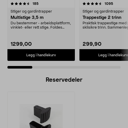
4.5 av 5 stjerner
anmeldelser
4.5 av 5 stjerner
anmeldel
185
1095
Stiger og gardintrapper
Stiger og gardintrapper
Multistige 3,5 m
Trappestige 2 trinn
Du bestemmer - arbeidsplattform,
Praktisk trappestige med 
vinklet- eller rett stige. Foldes
sklisikre trinn. Sammenle
enkelt sammen...
tar liten plass ved ...
1299,00
299,90
Legg i handlekurv
Legg i handlekurv
Reservedeler