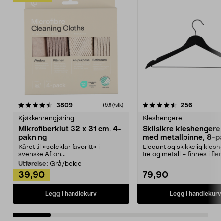
4.5av 5 stjerner
anmeldelser
4.5av 5 stjerner
anmeldels
3809
256
(9,97/stk)
Kjøkkenrengjøring
Kleshengere
Mikrofiberklut 32 x 31 cm, 4-
Sklisikre kleshengere 
pakning
med metallpinne, 8-p
Kåret til «soleklar favoritt» i
Elegant og skikkelig kles
svenske Afton...
tre og metall – finnes i fle
Kleshe...
Utførelse:
Grå/beige
39,90
79,90
Legg i handlekurv
Legg i handlekurv