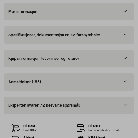
Mer informasjon
Spesifikasjoner, dokumentasjon og ev. faresymboler
Kjøpsinformasjon, leveranser og returer
Anmeldelser
(185)
Eksperten svarer
(12 besvarte spørsmål)
Fri frakt
Fri retur
Fra 599,–*
Returner til valgfri butikk
Sikkert
Klikk&Hent