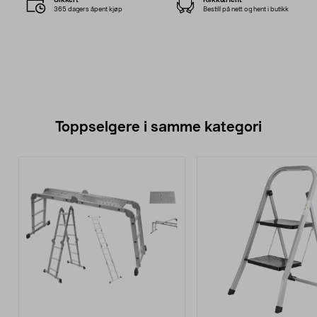
365 dagers åpent kjøp
Bestill på nett og hent i butikk
Toppselgere i samme kategori