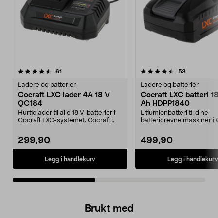
4.5av 5 stjerner
anmeldelser
4.5av 5 stjerner
anmeldelse
61
53
Ladere og batterier
Ladere og batterier
Cocraft LXC lader 4A 18 V
Cocraft LXC batteri 1
QC184
Ah HDPP1840
Hurtiglader til alle 18 V-batterier i
Litiumionbatteri til dine
Cocraft LXC-systemet. Cocraft
batteridrevne maskiner i 
LXC QC184 – ...
LXC-systemet. Cocraft...
299,90
499,90
Legg i handlekurv
Legg i handlekurv
Brukt med