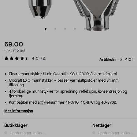
69,00
(inkl. moms)
4.5
(
2
)
Artikkelnr.:
51-4101
Ekstra munnstykker til din Cocraft LXC HG300-A varmluftpistol.
Cocraft LXC munnstykker – passer varmluftpistoler med 34 mm
tilkobling.
4 forskjellige munnstykker for spredning, refleksjon, konsentrasjon og
fjerning.
Kompatibel med artikkelnummer 41-3710, 40-8761 og 40-8762.
Mer informasjon
Butikklager
Nettlager
Henter lagerstatus...
Henter lagerstatus...