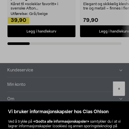
Kåret til «soleklar favoritt» i
Elegant og skikkelig kles
svenske Afton...
tre og metall – finnes i fle
Kleshe...
Utførelse:
Grå/beige
39,90
79,90
Legg i handlekurv
Legg i handlekurv
Bunntekst
Kundeservice
Min konto
Product
+
quantity
Om
Vi bruker informasjonskapsler hos Clas Ohlson
Aktuelt
Ved å trykke på
«Godta alle informasjonskapsler»
samtykker du i at vi
lagrer informasjonskapsler (cookies) og annen sporingsteknologi på
Våre selskaper