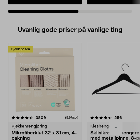
• 5 års garanti.
Uvanlig gode priser på vanlige ting
Sjekk prisen
4.5av 5 stjerner
anmeldelser
4.5av 5 stjerner
anmeldels
3809
256
(9,97/stk)
Kjøkkenrengjøring
Kleshengere
-
Mikrofiberklut 32 x 31 cm, 4-
Sklisikre kleshengere 
pakning
med metallpinne, 8-p