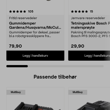
5.0 av 5 stjerner
anmeldelser
4.5 av 5 stjerner
anmeldelse
105
15
Fritid reservedeler
Jernvare reservedeler
Gummidemper
Tetningsskive Bosch 
Gardena/Husqvarna/McCullo
malersprøyte
ch/Flymo
Gummidemper for deksel, passer
Pakning til malingssprøyt
bl.a robotgressklippere fra
Bosch PFS 3000-2, PFS 
Gardena, Flymo og McC...
og PFS 7000.
79,90
29,90
Legg i handlekurv
Legg i handlekurv
Passende tilbehør
Multibuy
Multibuy