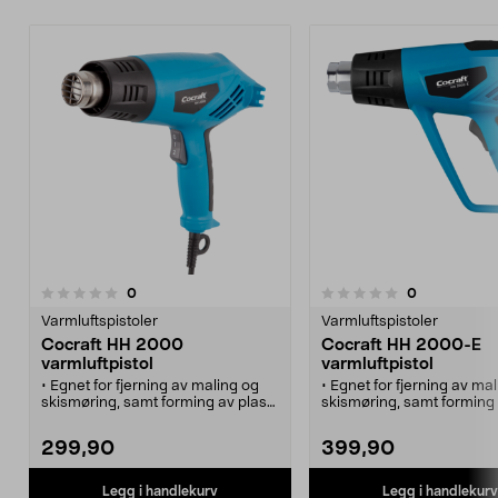
anmeldelser
anmeldelser
0
0
0.0 av 5 stjerner
0.0 av 5 stjerner
Varmluftspistoler
Varmluftspistoler
Cocraft HH 2000
Cocraft HH 2000-E
varmluftpistol
varmluftpistol
• Egnet for fjerning av maling og
• Egnet for fjerning av ma
skismøring, samt forming av plast
skismøring, samt forming 
etc.
etc.
• Høy effekt og justerbar vifte med
• Høy effekt og justerbar 
299,90
399,90
to innstillinger.
to innstillinger.
• To faste temperaturinnstillinger.
• Fast og justerbar
• 5 års garanti.
temperaturinnstilling.
Legg i handlekurv
Legg i handlekurv