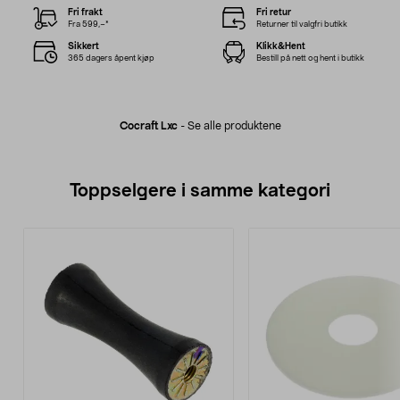
Fri frakt
Fri retur
Fra 599,–*
Returner til valgfri butikk
Sikkert
Klikk&Hent
365 dagers åpent kjøp
Bestill på nett og hent i butikk
Cocraft Lxc
-
Se alle produktene
Toppselgere i samme kategori