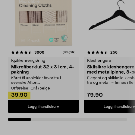
4.5av 5 stjerner
anmeldelser
4.5av 5 stjerner
anmeldels
3808
256
(9,97/stk)
Kjøkkenrengjøring
Kleshengere
Mikrofiberklut 32 x 31 cm, 4-
Sklisikre kleshengere 
pakning
med metallpinne, 8-p
Kåret til «soleklar favoritt» i
Elegant og skikkelig kles
svenske Afton...
tre og metall – finnes i fle
Kleshe...
Utførelse:
Grå/beige
39,90
79,90
Legg i handlekurv
Legg i handlekurv