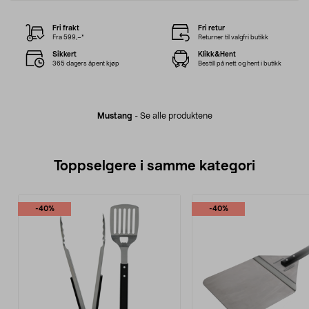
Fri frakt
Fri retur
Fra 599,–*
Returner til valgfri butikk
Sikkert
Klikk&Hent
365 dagers åpent kjøp
Bestill på nett og hent i butikk
Mustang
-
Se alle produktene
Toppselgere i samme kategori
-40%
-40%