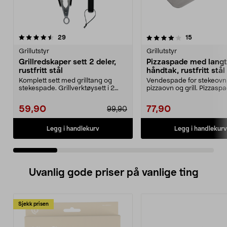
4.0 av 5 stjerner
anmeldelser
4.5 av 5 stjerner
anmeldelse
29
15
Grillutstyr
Grillutstyr
Grillredskaper sett 2 deler,
Pizzaspade med langt
rustfritt stål
håndtak, rustfritt stål
Komplett sett med grilltang og
Vendespade for stekeovn
stekespade. Grillverktøysett i 2
pizzaovn og grill. Pizzaspa
deler av rustfri...
rustfritt stål med lang...
59,90
77,90
99,90
Legg i handlekurv
Legg i handlekurv
Uvanlig gode priser på vanlige ting
Sjekk prisen