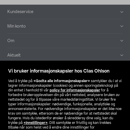
Bunntekst
Kundeservice
Min konto
Om
Aktuelt
Våre selskaper
Vi bruker informasjonskapsler hos Clas Ohlson
Ved å trykke på
«Godta alle informasjonskapsler»
samtykker du i at vi
Finn din butikk
lagrer informasjonskapsler (cookies) og annen sporingsteknologi på
din enhet i henhold til vår
policy for informasjonskapsler
for å
forbedre brukeropplevelsen din på vårt nettsted, analysere bruken av
SE
NO
FI
nettstedet og for å tilpasse våre markedsføringstiltak. Vi bruker fire
typer informasjonskapsler: nødvendige, funksjonelle, analytiske og
annonserelaterte. For nødvendige informasjonskapsler er det ikke noe
krav om samtykke, ettersom de er nødvendige for at nettstedet skal
fungere. Hvis du istedenfor ønsker å skreddersy dine valg, kan du
trykke på
«Innstillinger»
. Ditt samtykke er frivillig og kan trekkes
tilbake når som helst ved å endre dine innstillinger for