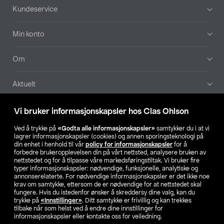
Bunntekst
Kundeservice
Min konto
Om
Aktuelt
Våre selskaper
Vi bruker informasjonskapsler hos Clas Ohlson
Ved å trykke på
«Godta alle informasjonskapsler»
samtykker du i at vi
Finn din butikk
lagrer informasjonskapsler (cookies) og annen sporingsteknologi på
din enhet i henhold til vår
policy for informasjonskapsler
for å
forbedre brukeropplevelsen din på vårt nettsted, analysere bruken av
SE
NO
FI
nettstedet og for å tilpasse våre markedsføringstiltak. Vi bruker fire
typer informasjonskapsler: nødvendige, funksjonelle, analytiske og
annonserelaterte. For nødvendige informasjonskapsler er det ikke noe
krav om samtykke, ettersom de er nødvendige for at nettstedet skal
fungere. Hvis du istedenfor ønsker å skreddersy dine valg, kan du
trykke på
«Innstillinger»
. Ditt samtykke er frivillig og kan trekkes
tilbake når som helst ved å endre dine innstillinger for
informasjonskapsler eller kontakte oss for veiledning.
Privacy statement
Medlemsvilkår
Kjøpsvilkår
For bedrifter