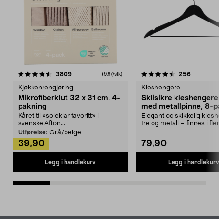
4.5av 5 stjerner
anmeldelser
4.5av 5 stjerner
anmeldels
3809
256
(9,97/stk)
Kjøkkenrengjøring
Kleshengere
Mikrofiberklut 32 x 31 cm, 4-
Sklisikre kleshengere 
pakning
med metallpinne, 8-p
Kåret til «soleklar favoritt» i
Elegant og skikkelig kles
svenske Afton...
tre og metall – finnes i fle
Kleshe...
Utførelse:
Grå/beige
39,90
79,90
Legg i handlekurv
Legg i handlekurv