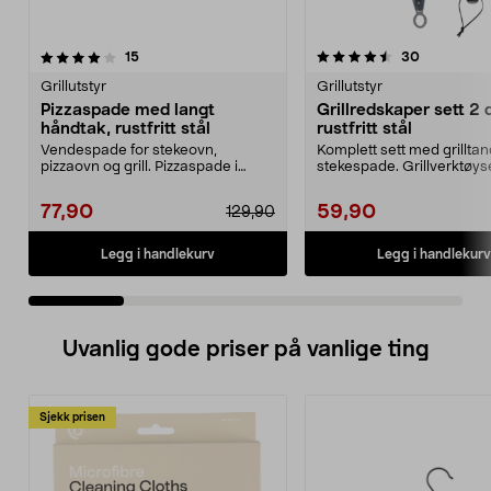
4.5 av 5 stjerner
anmeldelser
4.5 av 5 stjerner
anmeldelse
15
30
Grillutstyr
Grillutstyr
Pizzaspade med langt
Grillredskaper sett 2 d
håndtak, rustfritt stål
rustfritt stål
Vendespade for stekeovn,
Komplett sett med grillta
pizzaovn og grill. Pizzaspade i
stekespade. Grillverktøyse
rustfritt stål med lang...
deler av rustfri...
77,90
59,90
129,90
Legg i handlekurv
Legg i handlekurv
Uvanlig gode priser på vanlige ting
Sjekk prisen