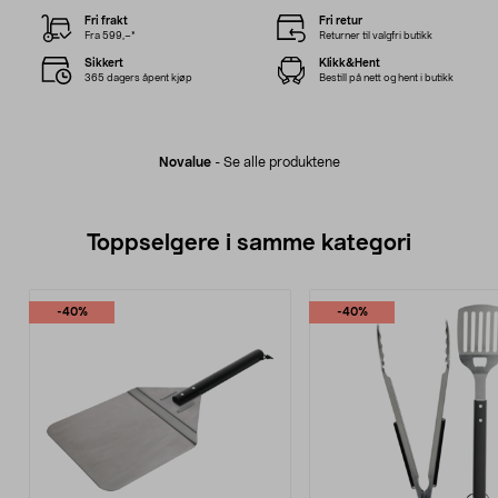
Fri frakt
Fri retur
Fra 599,–*
Returner til valgfri butikk
Sikkert
Klikk&Hent
365 dagers åpent kjøp
Bestill på nett og hent i butikk
Novalue
-
Se alle produktene
Toppselgere i samme kategori
-40%
-40%