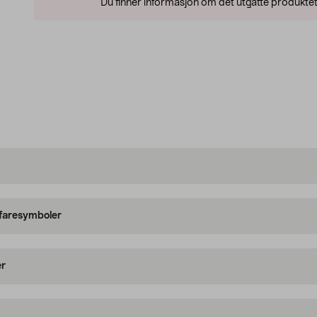
Du finner informasjon om det utgåtte produktet
 faresymboler
er