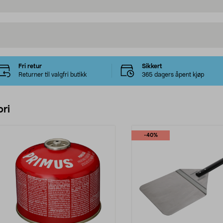
Fri retur
Sikkert
Returner til valgfri butikk
365 dagers åpent kjøp
ri
-40%