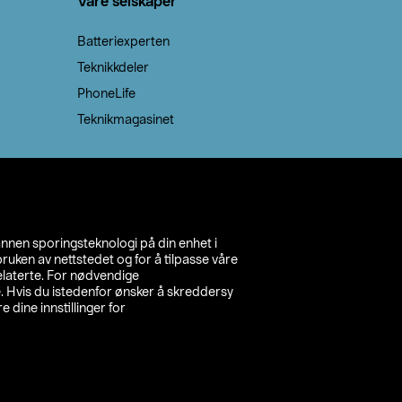
Våre selskaper
Batteriexperten
Teknikkdeler
PhoneLife
Teknikmagasinet
annen sporingsteknologi på din enhet i
ruken av nettstedet og for å tilpasse våre
relaterte. For nødvendige
. Hvis du istedenfor ønsker å skreddersy
e dine innstillinger for
inn din butikk