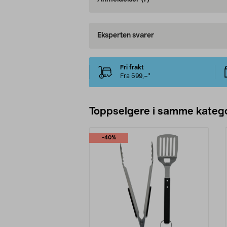
Eksperten svarer
Fri frakt
Fra 599,–*
Toppselgere i samme katego
-40%