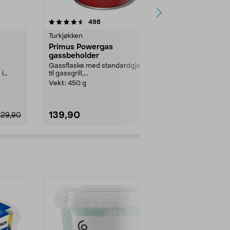
4.5 av 5 stjerner
anmeldelser
4.5
498
2
Turkjøkken
Grillutstyr
Primus Powergas
Grillbørste
gassbeholder
Et must ved gr
til rengjøring.
Gassflaske med standardgjenger
 i
til gassgrill,...
Vekt:
450 g
139,90
59,90
129,90