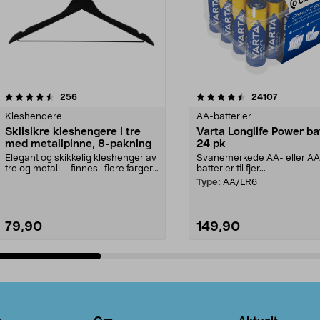
4.5av 5 stjerner
anmeldelser
4.5av 5 stjerner
anmeldels
256
24107
Kleshengere
AA-batterier
Sklisikre kleshengere i tre
Varta Longlife Power ba
med metallpinne, 8-pakning
24 pk
Elegant og skikkelig kleshenger av
Svanemerkede AA- eller A
tre og metall – finnes i flere farger.
batterier til fjer...
Kleshe...
Type:
AA/LR6
79,90
149,90
Legg i handlekurv
Legg i handlekurv