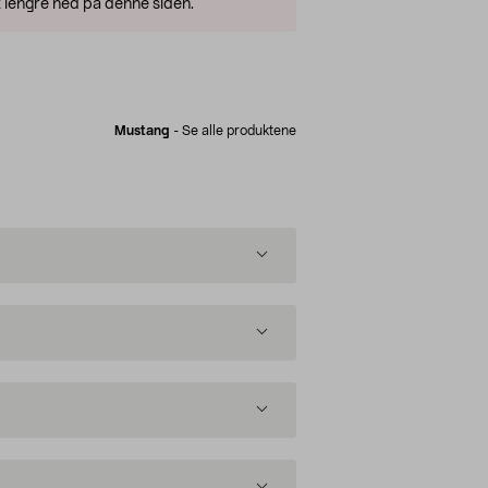
 lengre ned på denne siden.
Mustang
-
Se alle produktene