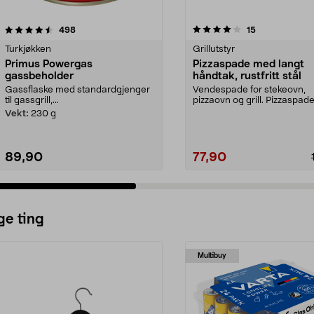
4.0 av 5 stjerner
anmeldelser
4.5 av 5 stjerner
anmeldelser
498
15
Turkjøkken
Grillutstyr
Primus Powergas
Pizzaspade med langt
gassbeholder
håndtak, rustfritt stål
Gassflaske med standardgjenger
Vendespade for stekeovn,
til gassgrill,...
pizzaovn og grill. Pizzaspade
rustfritt stål med lang...
Vekt:
230 g
89,90
77,90
ge ting
Multibuy