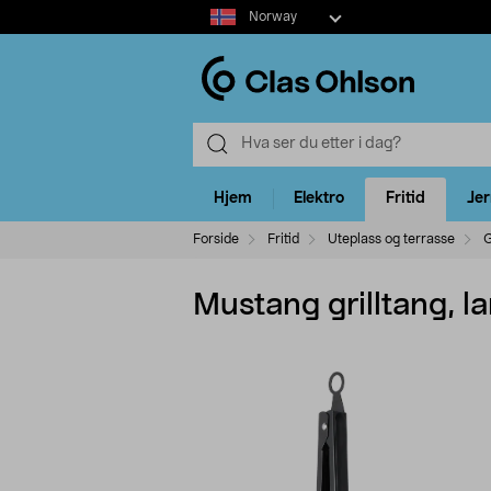
Select
Norway
market
Hjem
Elektro
Fritid
Je
Forside
Fritid
Uteplass og terrasse
G
Mustang grilltang, la