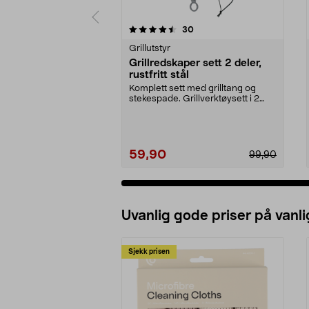
5 av 5 stjerner
4.5 av 5 stjerner
anmeldelser
30
Grillutstyr
Grillredskaper sett 2 deler,
rustfritt stål
Komplett sett med grilltang og
stekespade. Grillverktøysett i 2
deler av rustfri...
59,90
99,90
Uvanlig gode priser på vanli
Sjekk prisen