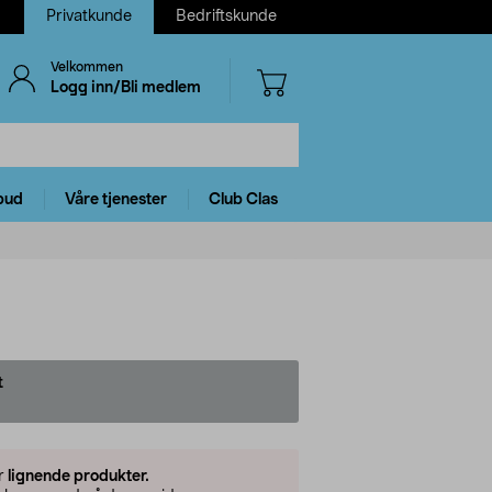
Privatkunde
Bedriftskunde
Velkommen
Logg inn/Bli medlem
bud
Våre tjenester
Club Clas
t
er
lignende produkter.