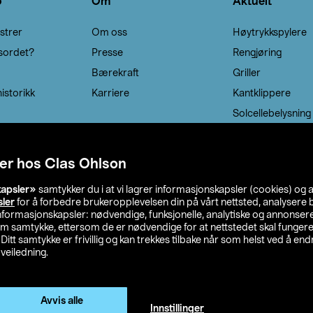
o
Om
Aktuelt
strer
Om oss
Høytrykkspylere
sordet?
Presse
Rengjøring
Bærekraft
Griller
istorikk
Karriere
Kantklippere
Solcellebelysning
er hos Clas Ohlson
kapsler»
samtykker du i at vi lagrer informasjonskapsler (cookies) og 
sler
for å forbedre brukeropplevelsen din på vårt nettsted, analysere b
 informasjonskapsler: nødvendige, funksjonelle, analytiske og annonse
om samtykke, ettersom de er nødvendige for at nettstedet skal fungere
. Ditt samtykke er frivillig og kan trekkes tilbake når som helst ved å endr
veiledning.
lson
Privacy statement
Medlemsvilkår
Kjøpsvilkår
F
Endre til priser ekskl. moms
Avvis alle
Innstillinger