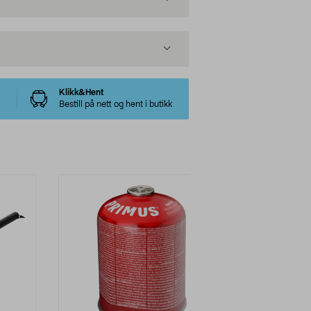
Klikk&Hent
Bestill på nett og hent i butikk