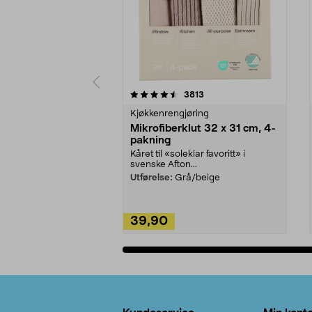
5av 5 stjerner
4.5av 5 stjerner
anmeldelser
3813
Kjøkkenrengjøring
Mikrofiberklut 32 x 31 cm, 4-
pakning
Kåret til «soleklar favoritt» i
svenske Afton...
Utførelse:
Grå/beige
39,90
Legg i handlekurv
Bunntekst