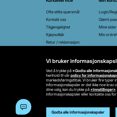
Kundeservice
Min kont
Ofte stilte spørsmål
Login/Regi
Kontakt oss
Glemt pas
Tilgjengelighet
Mine sider
Kjøpsvilkår
Min ordreh
Retur / reklamasjon
EE-avfall
Cookie policy
Vi bruker informasjonskapsl
Leveringsalternativ
Ved å trykke på
«Godta alle informasjons
henhold til vår
policy for informasjonskap
markedsføringstiltak. Vi bruker fire typer
informasjonskapsler er det ikke noe krav 
dine valg, kan du trykke på
«Innstillinger»
informasjonskapsler eller kontakte oss for 
© 2026 Clas Oh
Godta alle informasjonskapsler