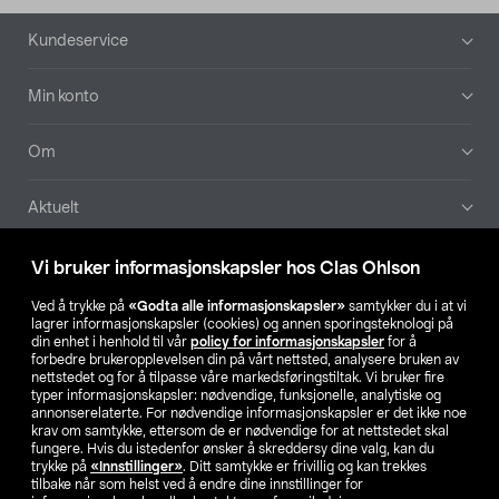
Bunntekst
Kundeservice
Min konto
Om
Aktuelt
Våre selskaper
Vi bruker informasjonskapsler hos Clas Ohlson
Ved å trykke på
«Godta alle informasjonskapsler»
samtykker du i at vi
Finn din butikk
lagrer informasjonskapsler (cookies) og annen sporingsteknologi på
din enhet i henhold til vår
policy for informasjonskapsler
for å
forbedre brukeropplevelsen din på vårt nettsted, analysere bruken av
SE
NO
FI
nettstedet og for å tilpasse våre markedsføringstiltak. Vi bruker fire
typer informasjonskapsler: nødvendige, funksjonelle, analytiske og
annonserelaterte. For nødvendige informasjonskapsler er det ikke noe
krav om samtykke, ettersom de er nødvendige for at nettstedet skal
fungere. Hvis du istedenfor ønsker å skreddersy dine valg, kan du
trykke på
«Innstillinger»
. Ditt samtykke er frivillig og kan trekkes
tilbake når som helst ved å endre dine innstillinger for