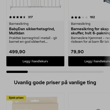
3.5 av 5 stjerner
anmeldelser
4.5 av 5 stjerner
anmeldels
317
162
Barnesikring
Barnesikring
BabyDan sikkerhetsgrind,
Barnesikring for skap
Multidan
skuffer, hvit 6-paknin
Praktisk barnegrind i metall - gir
Barnesikre hjemmet – re
barnet en god sikkerhet.
risikoen for at barn får tak 
Trappegrind som er e...
gjenstander....
499,90
79,90
Legg i handlekurv
Legg i handlekurv
Uvanlig gode priser på vanlige ting
Sjekk prisen