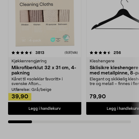
4.5av 5 stjerner
anmeldelser
4.5av 5 stjerner
anmeldels
3813
256
(9,97/stk)
Kjøkkenrengjøring
Kleshengere
Mikrofiberklut 32 x 31 cm, 4-
Sklisikre kleshengere 
pakning
med metallpinne, 8-p
Kåret til «soleklar favoritt» i
Elegant og skikkelig kles
svenske Afton...
tre og metall – finnes i fle
Kleshe...
Utførelse:
Grå/beige
39,90
79,90
Legg i handlekurv
Legg i handlekurv