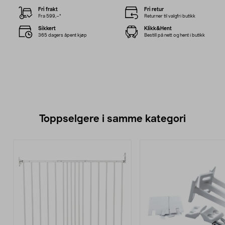
Fri frakt
Fri retur
Fra 599,–*
Returner til valgfri butikk
Sikkert
Klikk&Hent
365 dagers åpent kjøp
Bestill på nett og hent i butikk
Toppselgere i samme kategori