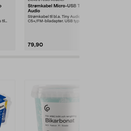
o
Strømkabel Micro-USB Tiny
Hama ladek
Audio
USB-C, 60
Strømkabel til bl.a. Tiny Audio DAB
Lad Hama-klo
til
C5+/FM-biladapter. USB type A til
med magnetko
.
Micro-USB ...
ladekabel fra
79,90
199,90