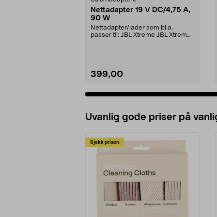
Nettadapter 19 V DC/4,75 A,
90 W
Nettadapter/lader som bl.a.
passer til: JBL Xtreme JBL Xtreme
2JBL BoomboxJBL Bo...
399,00
Uvanlig gode priser på vanli
Sjekk prisen