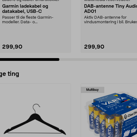
Garmin ladekabel og
DAB-antenne Tiny Audi
datakabel, USB-C
AD01
Passer til de fleste Garmin-
Aktiv DAB-antenne for
modeller. Data- o...
vindusmontering i bil. Brukes 
DAB+/FM-biladapter. Ante..
299,90
299,90
ge ting
Multibuy