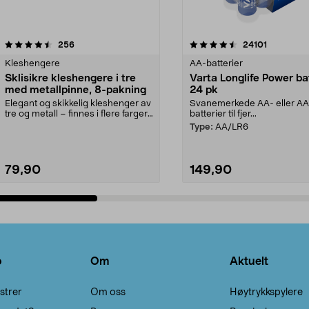
4.5av 5 stjerner
anmeldelser
4.5av 5 stjerner
anmeldels
256
24101
Kleshengere
AA-batterier
Sklisikre kleshengere i tre
Varta Longlife Power ba
med metallpinne, 8-pakning
24 pk
Elegant og skikkelig kleshenger av
Svanemerkede AA- eller A
tre og metall – finnes i flere farger.
batterier til fjer...
Kleshe...
Type:
AA/LR6
79,90
149,90
Legg i handlekurv
Legg i handlekurv
o
Om
Aktuelt
strer
Om oss
Høytrykkspylere