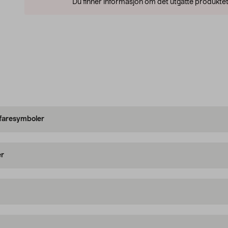
Du finner informasjon om det utgåtte produktet
 faresymboler
er