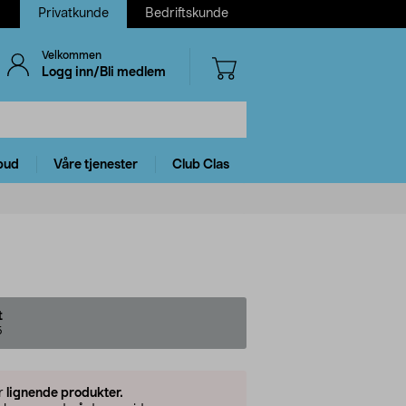
Privatkunde
Bedriftskunde
Velkommen
Logg inn/Bli medlem
bud
Våre tjenester
Club Clas
t
5
er
lignende produkter.