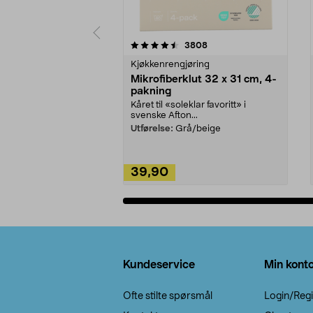
5av 5 stjerner
4.5av 5 stjerner
anmeldelser
3808
Kjøkkenrengjøring
Mikrofiberklut 32 x 31 cm, 4-
pakning
Kåret til «soleklar favoritt» i
svenske Afton...
Utførelse:
Grå/beige
39,90
Legg i handlekurv
Bunntekst
Kundeservice
Min kont
Ofte stilte spørsmål
Login/Regi