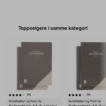
Toppselgere i samme kategori
4.0 av 5 stjerner
anmeldelser
4.5 av 5 stjerner
anmeldelse
711
711
Notatbøker og Post-its
Notatbøker og Post-its