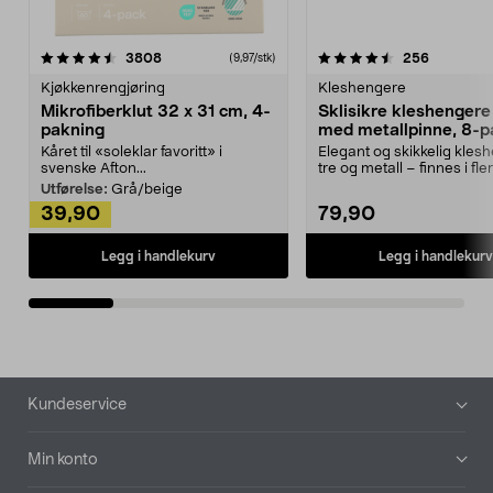
4.5av 5 stjerner
anmeldelser
4.5av 5 stjerner
anmeldels
3808
256
(9,97/stk)
Kjøkkenrengjøring
Kleshengere
Mikrofiberklut 32 x 31 cm, 4-
Sklisikre kleshengere 
pakning
med metallpinne, 8-p
Kåret til «soleklar favoritt» i
Elegant og skikkelig kles
svenske Afton...
tre og metall – finnes i fle
Kleshe...
Utførelse:
Grå/beige
39,90
79,90
Legg i handlekurv
Legg i handlekurv
Bunntekst
Kundeservice
Min konto