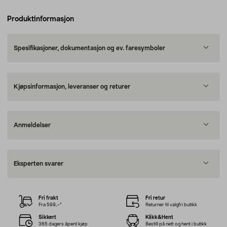
Produktinformasjon
Spesifikasjoner, dokumentasjon og ev. faresymboler
Kjøpsinformasjon, leveranser og returer
Anmeldelser
Eksperten svarer
Fri frakt
Fri retur
Fra 599,–*
Returner til valgfri butikk
Sikkert
Klikk&Hent
365 dagers åpent kjøp
Bestill på nett og hent i butikk