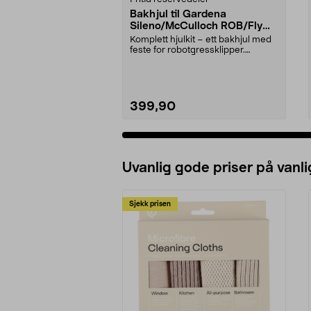
Bakhjul til Gardena
Sileno/McCulloch ROB/Flymo
Easilife
Komplett hjulkit – ett bakhjul med
feste for robotgressklipper.
Bakhjul – reserv...
399,90
Uvanlig gode priser på vanli
Sjekk prisen