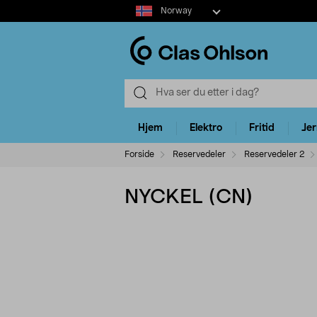
Select
Norway
market
Hjem
Elektro
Fritid
Je
Forside
Reservedeler
Reservedeler 2
NYCKEL (CN)