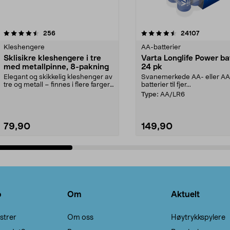
4.5av 5 stjerner
anmeldelser
4.5av 5 stjerner
anmeldels
256
24107
Kleshengere
AA-batterier
Sklisikre kleshengere i tre
Varta Longlife Power ba
med metallpinne, 8-pakning
24 pk
Elegant og skikkelig kleshenger av
Svanemerkede AA- eller A
tre og metall – finnes i flere farger.
batterier til fjer...
Kleshe...
Type:
AA/LR6
79,90
149,90
Legg i handlekurv
Legg i handlekurv
o
Om
Aktuelt
strer
Om oss
Høytrykkspylere