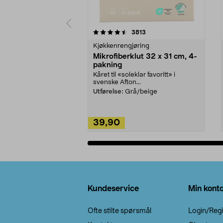
5av 5 stjerner
4.5av 5 stjerner
anmeldelser
3813
Kjøkkenrengjøring
Mikrofiberklut 32 x 31 cm, 4-
pakning
Kåret til «soleklar favoritt» i
svenske Afton...
Utførelse:
Grå/beige
39,90
Legg i handlekurv
Bunntekst
Kundeservice
Min kont
Ofte stilte spørsmål
Login/Regi