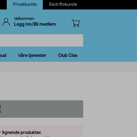
Privatkunde
Bedriftskunde
Velkommen
Logg inn/Bli medlem
bud
Våre tjenester
Club Clas
t
5
er
lignende produkter.