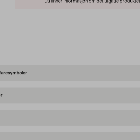
Du finner informasjon om det utgåtte produktet
 faresymboler
er