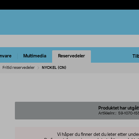
rnvare
Multimedia
Reservedeler
Til
Fritid reservedeler
NYCKEL (CN)
Produktet har utgåt
Artikkelnr.:
59-1070-15
Vi håper du finner det du leter etter und