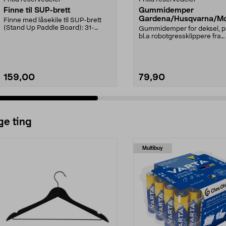
Finne til SUP-brett
Gummidemper
Gardena/Husqvarna/Mc
Finne med låsekile til SUP-brett
ch/Flymo
(Stand Up Paddle Board): 31-
Gummidemper for deksel, p
974331-2059, E11 Pa...
bl.a robotgressklippere fra
Gardena, Flymo og McC...
159,00
79,90
ge ting
Multibuy