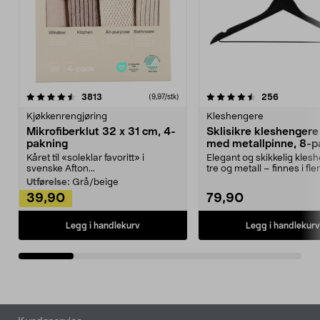
4.5av 5 stjerner
anmeldelser
4.5av 5 stjerner
anmeldels
3813
256
(9,97/stk)
Kjøkkenrengjøring
Kleshengere
Mikrofiberklut 32 x 31 cm, 4-
Sklisikre kleshengere 
pakning
med metallpinne, 8-p
Kåret til «soleklar favoritt» i
Elegant og skikkelig kles
svenske Afton...
tre og metall – finnes i fle
Kleshe...
Utførelse:
Grå/beige
39,90
79,90
Legg i handlekurv
Legg i handlekurv
Bunntekst