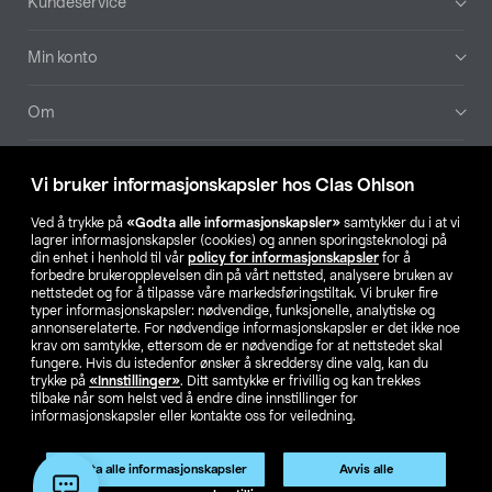
Kundeservice
Min konto
Om
Aktuelt
Vi bruker informasjonskapsler hos Clas Ohlson
Våre selskaper
Ved å trykke på
«Godta alle informasjonskapsler»
samtykker du i at vi
lagrer informasjonskapsler (cookies) og annen sporingsteknologi på
din enhet i henhold til vår
policy for informasjonskapsler
for å
Finn din butikk
forbedre brukeropplevelsen din på vårt nettsted, analysere bruken av
nettstedet og for å tilpasse våre markedsføringstiltak. Vi bruker fire
typer informasjonskapsler: nødvendige, funksjonelle, analytiske og
annonserelaterte. For nødvendige informasjonskapsler er det ikke noe
SE
NO
FI
krav om samtykke, ettersom de er nødvendige for at nettstedet skal
fungere. Hvis du istedenfor ønsker å skreddersy dine valg, kan du
trykke på
«Innstillinger»
. Ditt samtykke er frivillig og kan trekkes
tilbake når som helst ved å endre dine innstillinger for
informasjonskapsler eller kontakte oss for veiledning.
Godta alle informasjonskapsler
Avvis alle
Privacy statement
Medlemsvilkår
Kjøpsvilkår
For bedrifter