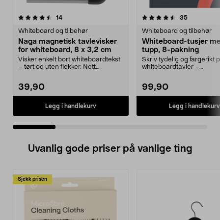
4.5 av 5 stjerner
anmeldelser
4.0 av 5 stjerner
anmeldelse
14
35
Whiteboard og tilbehør
Whiteboard og tilbehør
Naga magnetisk tavlevisker
Whiteboard-tusjer m
for whiteboard, 8 x 3,2 cm
tupp, 8-pakning
Visker enkelt bort whiteboardtekst
Skriv tydelig og fargerikt 
– tørt og uten flekker. Nett
whiteboardtavler –
magnetisk tavlev...
whiteboardtusjer i 8 farger
39,90
99,90
Legg i handlekurv
Legg i handlekurv
Uvanlig gode priser på vanlige ting
Sjekk prisen