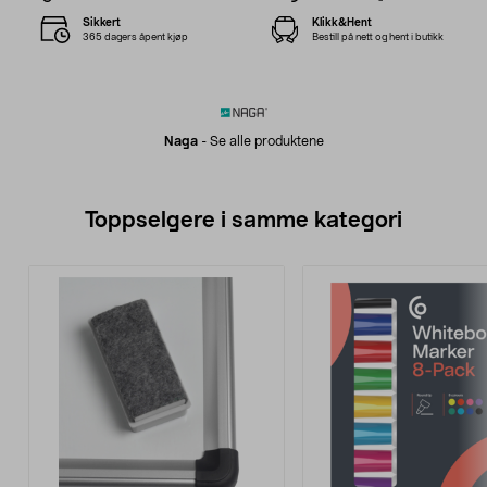
Sikkert
Klikk&Hent
365 dagers åpent kjøp
Bestill på nett og hent i butikk
Naga
-
Se alle produktene
Toppselgere i samme kategori