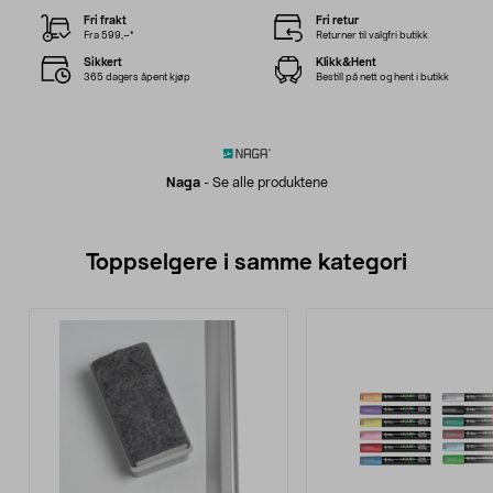
Fri frakt
Fri retur
Fra 599,–*
Returner til valgfri butikk
Sikkert
Klikk&Hent
365 dagers åpent kjøp
Bestill på nett og hent i butikk
Naga
-
Se alle produktene
Toppselgere i samme kategori