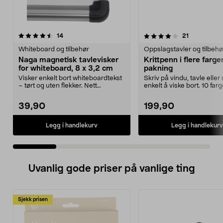
4.0 av 5 stjerner
anmeldelser
4.5 av 5 stjerner
anmeldelse
14
21
Whiteboard og tilbehør
Oppslagstavler og tilbehø
Naga magnetisk tavlevisker
Krittpenn i flere farger
for whiteboard, 8 x 3,2 cm
pakning
Visker enkelt bort whiteboardtekst
Skriv på vindu, tavle eller 
– tørt og uten flekker. Nett
enkelt å viske bort. 10 farg
magnetisk tavlev...
krittpenne...
39,90
199,90
Legg i handlekurv
Legg i handlekurv
Uvanlig gode priser på vanlige ting
Sjekk prisen