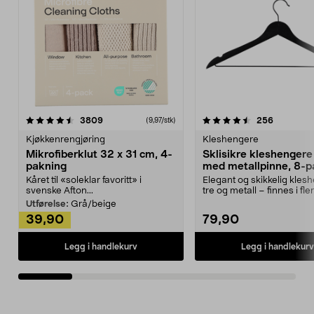
4.5av 5 stjerner
anmeldelser
4.5av 5 stjerner
anmeldels
3809
256
(9,97/stk)
Kjøkkenrengjøring
Kleshengere
Mikrofiberklut 32 x 31 cm, 4-
Sklisikre kleshengere 
pakning
med metallpinne, 8-p
Kåret til «soleklar favoritt» i
Elegant og skikkelig kles
svenske Afton...
tre og metall – finnes i fle
Kleshe...
Utførelse:
Grå/beige
39,90
79,90
Legg i handlekurv
Legg i handlekurv