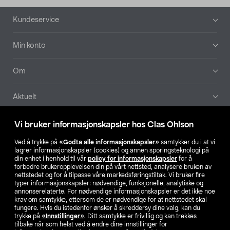
Bunntekst
Kundeservice
Min konto
Om
Aktuelt
Våre selskaper
Vi bruker informasjonskapsler hos Clas Ohlson
Ved å trykke på
«Godta alle informasjonskapsler»
samtykker du i at vi
Finn din butikk
lagrer informasjonskapsler (cookies) og annen sporingsteknologi på
din enhet i henhold til vår
policy for informasjonskapsler
for å
forbedre brukeropplevelsen din på vårt nettsted, analysere bruken av
SE
NO
FI
nettstedet og for å tilpasse våre markedsføringstiltak. Vi bruker fire
typer informasjonskapsler: nødvendige, funksjonelle, analytiske og
annonserelaterte. For nødvendige informasjonskapsler er det ikke noe
krav om samtykke, ettersom de er nødvendige for at nettstedet skal
fungere. Hvis du istedenfor ønsker å skreddersy dine valg, kan du
trykke på
«Innstillinger»
. Ditt samtykke er frivillig og kan trekkes
tilbake når som helst ved å endre dine innstillinger for