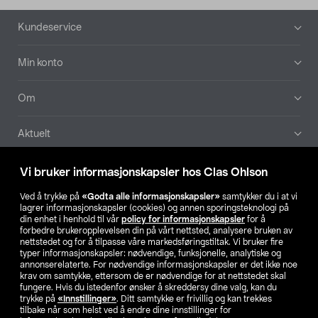
Bunntekst
Kundeservice
Min konto
Om
Aktuelt
Våre selskaper
Vi bruker informasjonskapsler hos Clas Ohlson
Ved å trykke på
«Godta alle informasjonskapsler»
samtykker du i at vi
Finn din butikk
lagrer informasjonskapsler (cookies) og annen sporingsteknologi på
din enhet i henhold til vår
policy for informasjonskapsler
for å
forbedre brukeropplevelsen din på vårt nettsted, analysere bruken av
SE
NO
FI
nettstedet og for å tilpasse våre markedsføringstiltak. Vi bruker fire
typer informasjonskapsler: nødvendige, funksjonelle, analytiske og
annonserelaterte. For nødvendige informasjonskapsler er det ikke noe
krav om samtykke, ettersom de er nødvendige for at nettstedet skal
fungere. Hvis du istedenfor ønsker å skreddersy dine valg, kan du
trykke på
«Innstillinger»
. Ditt samtykke er frivillig og kan trekkes
tilbake når som helst ved å endre dine innstillinger for