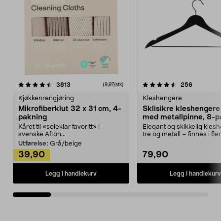
4.5av 5 stjerner
anmeldelser
4.5av 5 stjerner
anmeldels
3813
256
(9,97/stk)
Kjøkkenrengjøring
Kleshengere
Mikrofiberklut 32 x 31 cm, 4-
Sklisikre kleshengere 
pakning
med metallpinne, 8-p
Kåret til «soleklar favoritt» i
Elegant og skikkelig kles
svenske Afton...
tre og metall – finnes i fle
Kleshe...
Utførelse:
Grå/beige
39,90
79,90
Legg i handlekurv
Legg i handlekurv