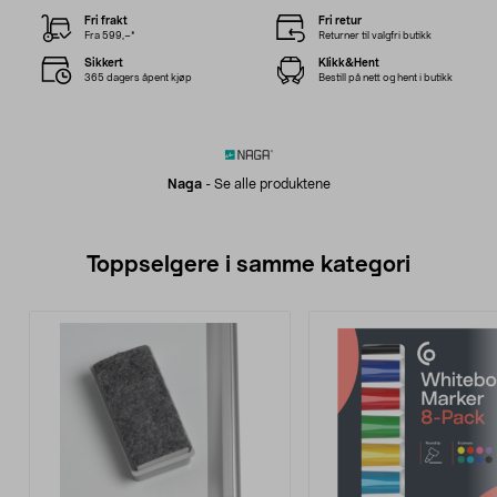
Fri frakt
Fri retur
Fra 599,–*
Returner til valgfri butikk
Sikkert
Klikk&Hent
365 dagers åpent kjøp
Bestill på nett og hent i butikk
Naga
-
Se alle produktene
Toppselgere i samme kategori