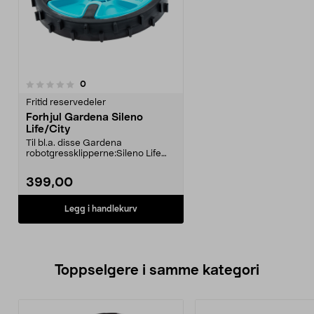
anmeldelser
0
Fritid reservedeler
Forhjul Gardena Sileno
Life/City
Til bl.a. disse Gardena
robotgressklipperne:Sileno Life
(2019->)Smart Sileno Lif...
399,00
Legg i handlekurv
Toppselgere i samme kategori