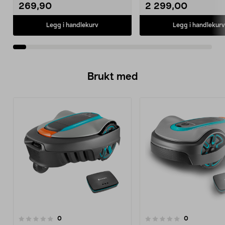
269,90
2 299,00
Legg i handlekurv
Legg i handlekurv
Brukt med
anmeldelser
anmeldelser
0
0
0.0 av 5 stjerner
0.0 av 5 stjerner