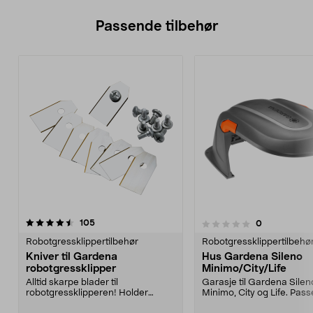
Passende tilbehør
anmeldelser
4.5av 5 stjerner
105
anmeldelser
0
0.0 av 5 stjerner
Robotgressklippertilbehør
Robotgressklippertilbehø
Kniver til Gardena
Hus Gardena Sileno
robotgressklipper
Minimo/City/Life
Alltid skarpe blader til
Garasje til Gardena Silen
robotgressklipperen! Holder
Minimo, City og Life. Pass
gressplenen velstelt.
dessuten til Gardena R38.