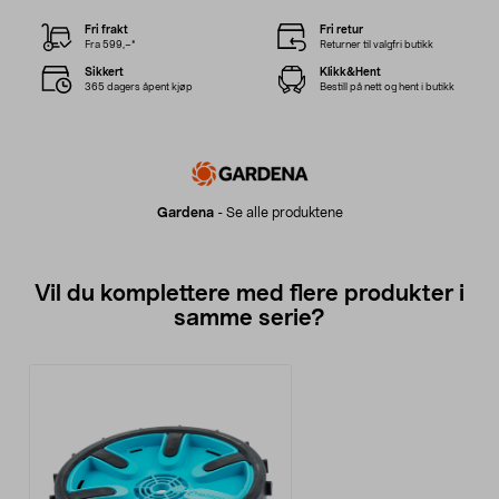
Fri frakt
Fri retur
Fra 599,–*
Returner til valgfri butikk
Sikkert
Klikk&Hent
365 dagers åpent kjøp
Bestill på nett og hent i butikk
Gardena
-
Se alle produktene
Vil du komplettere med flere produkter i
samme serie?