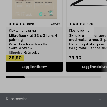
4.5av 5 stjerner
anmeldelser
4.5av 5 stjerner
anmeldels
3813
256
(9,97/stk)
Kjøkkenrengjøring
Kleshengere
-
Mikrofiberklut 32 x 31 cm, 4-
Sklisikre kleshengere 
pakning
med metallpinne, 8-p
Kåret til «soleklar favoritt» i
Elegant og skikkelig kles
svenske Afton...
tre og metall – finnes i fle
Kleshe...
Utførelse:
Grå/beige
39,90
79,90
Legg i handlekurv
Legg i handlekurv
Bunntekst
Kundeservice