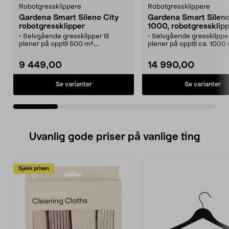
Robotgressklippere
Robotgressklippere
Gardena Smart Sileno City
Gardena Smart Sileno
robotgressklipper
1000, robotgressklip
• Selvgående gressklipper til
• Selvgående gressklipper 
plener på opptil 500 m².
plener på opptil ca. 1000 
• Styr, programmer og se statusen
• Styr, programmer og se
til roboten på mobilen.
til roboten i mobilen.
9 449,00
14 990,00
• Kobles til hjemmenettverket via
• Med innebygd WiFi og
medfølgende gateway og WiFi.
medfølgende gateway ko
• Klipper jevnt og fint uten å
til hjemmenettverket.
Se varianter
Se varianter
etterlate spor på gressplenen.
• Klipper jevnt og fint uten
etterlate spor på gresspl
Uvanlig gode priser på vanlige ting
Sjekk prisen