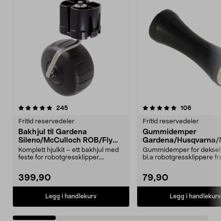
5.0 av 5 stjerner
anmeldelser
4.5 av 5 stjerner
anmeldels
245
106
Fritid reservedeler
Fritid reservedeler
Bakhjul til Gardena
Gummidemper
Sileno/McCulloch ROB/Flymo
Gardena/Husqvarna/
Easilife
ch/Flymo
Komplett hjulkit – ett bakhjul med
Gummidemper for deksel,
feste for robotgressklipper.
bl.a robotgressklippere fr
Bakhjul – reserv...
Gardena, Flymo og McC..
399,90
79,90
Legg i handlekurv
Legg i handlekurv