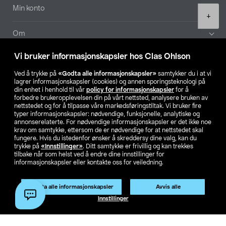
Min konto
Product
+
quantity
Om
Vi bruker informasjonskapsler hos Clas Ohlson
Aktuelt
Ved å trykke på
«Godta alle informasjonskapsler»
samtykker du i at vi
lagrer informasjonskapsler (cookies) og annen sporingsteknologi på
Våre selskaper
din enhet i henhold til vår
policy for informasjonskapsler
for å
forbedre brukeropplevelsen din på vårt nettsted, analysere bruken av
nettstedet og for å tilpasse våre markedsføringstiltak. Vi bruker fire
Finn din butikk
typer informasjonskapsler: nødvendige, funksjonelle, analytiske og
annonserelaterte. For nødvendige informasjonskapsler er det ikke noe
krav om samtykke, ettersom de er nødvendige for at nettstedet skal
SE
NO
FI
fungere. Hvis du istedenfor ønsker å skreddersy dine valg, kan du
trykke på
«Innstillinger»
. Ditt samtykke er frivillig og kan trekkes
tilbake når som helst ved å endre dine innstillinger for
informasjonskapsler eller kontakte oss for veiledning.
Godta alle informasjonskapsler
Avvis alle
Legg i handlekurv
(1)
Innstillinger
Privacy statement
Medlemsvilkår
Kjøpsvilkår
For bedrifter
Endre til priser ekskl. moms