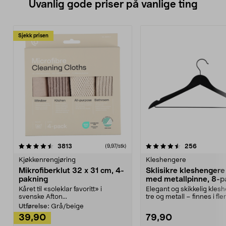
Uvanlig gode priser på vanlige ting
Sjekk prisen
4.5av 5 stjerner
anmeldelser
4.5av 5 stjerner
anmeldels
3813
256
(9,97/stk)
Kjøkkenrengjøring
Kleshengere
Mikrofiberklut 32 x 31 cm, 4-
Sklisikre kleshengere 
pakning
med metallpinne, 8-p
Kåret til «soleklar favoritt» i
Elegant og skikkelig kles
svenske Afton...
tre og metall – finnes i fle
Kleshe...
Utførelse:
Grå/beige
39,90
79,90