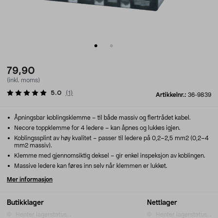
79,90
(inkl. moms)
5.0
(
1
)
Artikkelnr.:
36-9839
Åpningsbar koblingsklemme – til både massiv og flertrådet kabel.
Necore toppklemme for 4 ledere – kan åpnes og lukkes igjen.
Koblingssplint av høy kvalitet – passer til ledere på 0,2–2,5 mm2 (0,2–4
mm2 massiv).
Klemme med gjennomsiktig deksel – gir enkel inspeksjon av koblingen.
Massive ledere kan føres inn selv når klemmen er lukket.
Mer informasjon
Butikklager
Nettlager
Henter lagerstatus...
Henter lagerstatus...