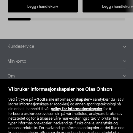
Legg i handlekurv
Legg i handlekurv
Bunntekst
Kundeservice
Min konto
Om
Vi bruker informasjonskapsler hos Clas Ohlson
Aktuelt
Ved å trykke på
«Godta alle informasjonskapsler»
samtykker du i at vi
lagrer informasjonskapsler (cookies) og annen sporingsteknologi på
Våre selskaper
din enhet i henhold til vår
policy for informasjonskapsler
for å
forbedre brukeropplevelsen din på vårt nettsted, analysere bruken av
nettstedet og for å tilpasse våre markedsføringstiltak. Vi bruker fire
Finn din butikk
typer informasjonskapsler: nødvendige, funksjonelle, analytiske og
annonserelaterte. For nødvendige informasjonskapsler er det ikke noe
krav om samtykke, ettersom de er nødvendige for at nettstedet skal