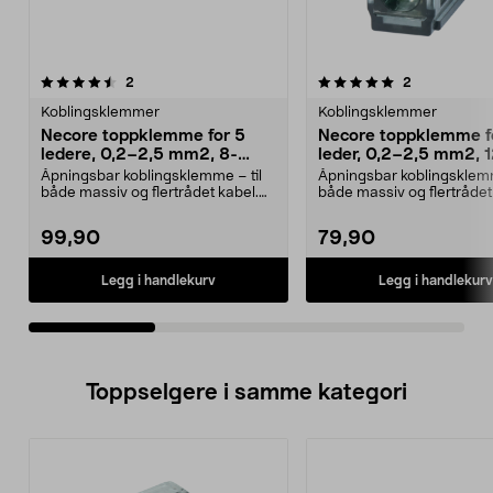
5.0av 5 stjerner
anmeldelser
5.0av 5 stjerner
anmeldelser
2
2
Koblingsklemmer
Koblingsklemmer
Necore toppklemme for 5
Necore toppklemme fo
ledere, 0,2–2,5 mm2, 8-
leder, 0,2–2,5 mm2, 1
pakning
pakning
Åpningsbar koblingsklemme – til
Åpningsbar koblingsklemm
både massiv og flertrådet kabel.
både massiv og flertrådet
Necore toppklem...
Necore toppklem...
99,90
79,90
Legg i handlekurv
Legg i handlekurv
Toppselgere i samme kategori