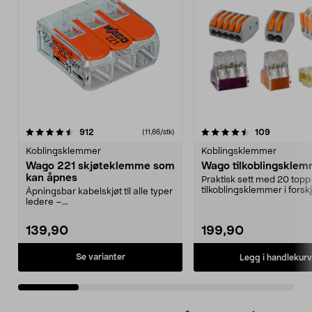
4.5 av 5 stjerner
anmeldelser
4.5 av 5 stjerner
anmeldels
912
109
(11,66/stk)
Koblingsklemmer
Koblingsklemmer
Wago 221 skjøteklemme som
Wago tilkoblingskle
kan åpnes
Praktisk sett med 20 topp
tilkoblingsklemmer i forskj
Åpningsbar kabelskjøt til alle typer
størrelser.
ledere –...
139,90
199,90
Se varianter
Legg i handlekurv