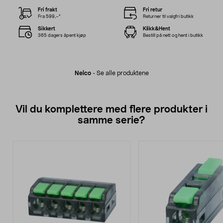
Fri frakt
Fri retur
Fra 599,–*
Returner til valgfri butikk
Sikkert
Klikk&Hent
365 dagers åpent kjøp
Bestill på nett og hent i butikk
Nelco
-
Se alle produktene
Vil du komplettere med flere produkter i
samme serie?