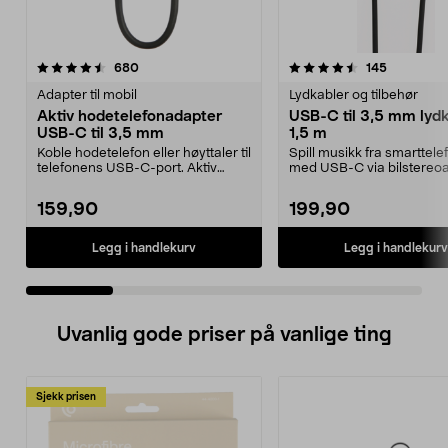
4.5 av 5 stjerner
anmeldelser
4.0 av 5 stjerner
anmeldels
680
145
Adapter til mobil
Lydkabler og tilbehør
Aktiv hodetelefonadapter
USB-C til 3,5 mm lydk
USB-C til 3,5 mm
1,5 m
Koble hodetelefon eller høyttaler til
Spill musikk fra smarttel
telefonens USB-C-port. Aktiv
med USB-C via bilstereoa
adapter – pas...
datamaskinen el...
159,90
199,90
Legg i handlekurv
Legg i handlekurv
Uvanlig gode priser på vanlige ting
Sjekk prisen