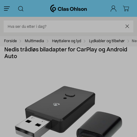
Forside
Multimedia
Høyttalere og lyd
Lydkabler og tilbehør
Ne
Nedis trådløs biladapter for CarPlay og Android
Auto