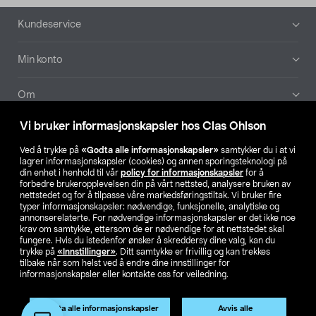
Bunntekst
Kundeservice
Min konto
Om
Vi bruker informasjonskapsler hos Clas Ohlson
Aktuelt
Ved å trykke på
«Godta alle informasjonskapsler»
samtykker du i at vi
lagrer informasjonskapsler (cookies) og annen sporingsteknologi på
Våre selskaper
din enhet i henhold til vår
policy for informasjonskapsler
for å
forbedre brukeropplevelsen din på vårt nettsted, analysere bruken av
nettstedet og for å tilpasse våre markedsføringstiltak. Vi bruker fire
Finn din butikk
typer informasjonskapsler: nødvendige, funksjonelle, analytiske og
annonserelaterte. For nødvendige informasjonskapsler er det ikke noe
krav om samtykke, ettersom de er nødvendige for at nettstedet skal
SE
NO
FI
fungere. Hvis du istedenfor ønsker å skreddersy dine valg, kan du
trykke på
«Innstillinger»
. Ditt samtykke er frivillig og kan trekkes
tilbake når som helst ved å endre dine innstillinger for
informasjonskapsler eller kontakte oss for veiledning.
Godta alle informasjonskapsler
Avvis alle