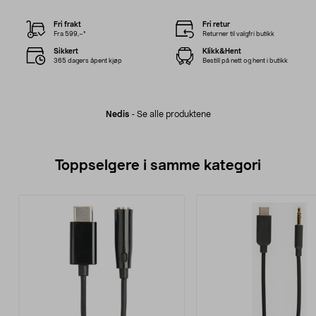
Fri frakt
Fri retur
Fra 599,–*
Returner til valgfri butikk
Sikkert
Klikk&Hent
365 dagers åpent kjøp
Bestill på nett og hent i butikk
Nedis
-
Se alle produktene
Toppselgere i samme kategori