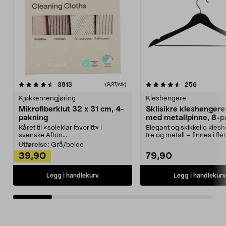
4.5av 5 stjerner
anmeldelser
4.5av 5 stjerner
anmeldels
3813
256
(9,97/stk)
Kjøkkenrengjøring
Kleshengere
Mikrofiberklut 32 x 31 cm, 4-
Sklisikre kleshengere 
pakning
med metallpinne, 8-p
Kåret til «soleklar favoritt» i
Elegant og skikkelig kles
svenske Afton...
tre og metall – finnes i fle
Kleshe...
Utførelse:
Grå/beige
39,90
79,90
Legg i handlekurv
Legg i handlekurv