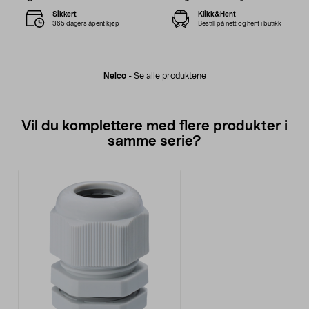
Sikkert
Klikk&Hent
365 dagers åpent kjøp
Bestill på nett og hent i butikk
Nelco
-
Se alle produktene
Vil du komplettere med flere produkter i
samme serie?