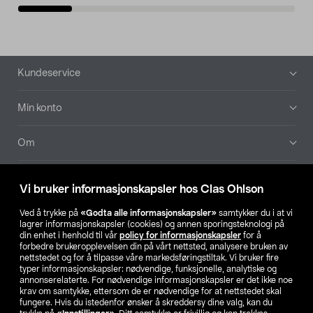
Bunntekst
Kundeservice
Min konto
Om
Aktuelt
Vi bruker informasjonskapsler hos Clas Ohlson
Våre selskaper
Ved å trykke på
«Godta alle informasjonskapsler»
samtykker du i at vi
lagrer informasjonskapsler (cookies) og annen sporingsteknologi på
din enhet i henhold til vår
policy for informasjonskapsler
for å
Finn din butikk
forbedre brukeropplevelsen din på vårt nettsted, analysere bruken av
nettstedet og for å tilpasse våre markedsføringstiltak. Vi bruker fire
typer informasjonskapsler: nødvendige, funksjonelle, analytiske og
annonserelaterte. For nødvendige informasjonskapsler er det ikke noe
SE
NO
FI
krav om samtykke, ettersom de er nødvendige for at nettstedet skal
fungere. Hvis du istedenfor ønsker å skreddersy dine valg, kan du