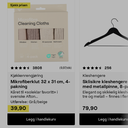
Sjekk prisen
4.5av 5 stjerner
anmeldelser
4.5av 5 stjerner
anmeldels
3808
256
(9,97/stk)
Kjøkkenrengjøring
Kleshengere
Mikrofiberklut 32 x 31 cm, 4-
Sklisikre kleshengere 
pakning
med metallpinne, 8-p
Kåret til «soleklar favoritt» i
Elegant og skikkelig kles
svenske Afton...
tre og metall – finnes i fle
Kleshe...
Utførelse:
Grå/beige
39,90
79,90
Legg i handlekurv
Legg i handlekurv