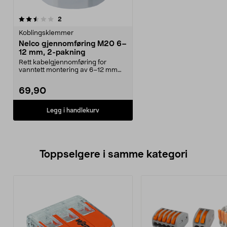
anmeldelser
2
Koblingsklemmer
Nelco gjennomføring M20 6–
12 mm, 2-pakning
Rett kabelgjennomføring for
vanntett montering av 6–12 mm
kabel. Nelco gjennomfø...
69,90
Legg i handlekurv
Toppselgere i samme kategori