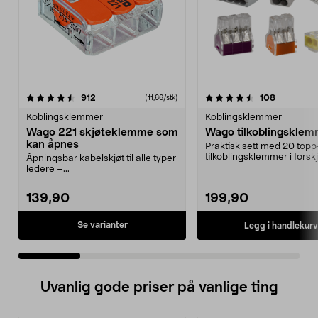
4.5 av 5 stjerner
anmeldelser
4.5 av 5 stjerner
anmeldels
912
108
(11,66/stk)
Koblingsklemmer
Koblingsklemmer
Wago 221 skjøteklemme som
Wago tilkoblingskle
kan åpnes
Praktisk sett med 20 topp
tilkoblingsklemmer i forskj
Åpningsbar kabelskjøt til alle typer
størrelser.
ledere –...
139,90
199,90
Se varianter
Legg i handlekurv
Uvanlig gode priser på vanlige ting