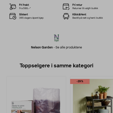
Fri frakt
Fri retur
Fra 599,–*
Returner til valgfri butikk
Sikkert
Klikk&Hent
365 dagers åpent kjøp
Bestill på nett og hent i butikk
Nelson Garden
-
Se alle produktene
Toppselgere i samme kategori
-29%