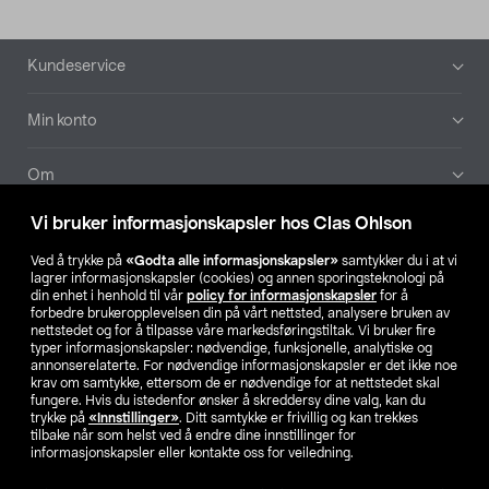
Bunntekst
Kundeservice
Min konto
Om
Vi bruker informasjonskapsler hos Clas Ohlson
Aktuelt
Ved å trykke på
«Godta alle informasjonskapsler»
samtykker du i at vi
lagrer informasjonskapsler (cookies) og annen sporingsteknologi på
Våre selskaper
din enhet i henhold til vår
policy for informasjonskapsler
for å
forbedre brukeropplevelsen din på vårt nettsted, analysere bruken av
nettstedet og for å tilpasse våre markedsføringstiltak. Vi bruker fire
Finn din butikk
typer informasjonskapsler: nødvendige, funksjonelle, analytiske og
annonserelaterte. For nødvendige informasjonskapsler er det ikke noe
krav om samtykke, ettersom de er nødvendige for at nettstedet skal
SE
NO
FI
fungere. Hvis du istedenfor ønsker å skreddersy dine valg, kan du
trykke på
«Innstillinger»
. Ditt samtykke er frivillig og kan trekkes
tilbake når som helst ved å endre dine innstillinger for
informasjonskapsler eller kontakte oss for veiledning.