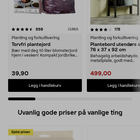
4.0 av 5 stjerner
anmeldelser
4.5 av 5 stjerner
anmeldels
898
178
(3,99/l)
Planting og forkultivering
Planting og forkultivering
Torvfri plantejord
Plantebord utendørs s
76 x 37 x 92 cm
Bær med deg 10 liter blomsterjord
hjem i vesken! Kompakt jordbrikett,
Behagelig arbeidshøyde, l
ikke stort...
metallplate, godt med
oppbevaringsplass med hy
39,90
499,00
Legg i handlekurv
Legg i handlekurv
Uvanlig gode priser på vanlige ting
Sjekk prisen