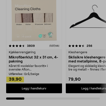
4.5av 5 stjerner
anmeldelser
4.5av 5 stjerner
anmeldels
3809
256
(9,97/stk)
Kjøkkenrengjøring
Kleshengere
Mikrofiberklut 32 x 31 cm, 4-
Sklisikre kleshengere 
pakning
med metallpinne, 8-p
Kåret til «soleklar favoritt» i
Elegant og skikkelig kles
svenske Afton...
tre og metall – finnes i fle
Kleshe...
Utførelse:
Grå/beige
39,90
79,90
Legg i handlekurv
Legg i handlekurv