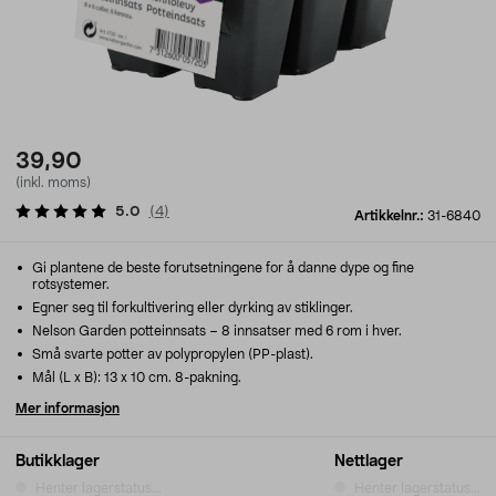
39,90
(inkl. moms)
5.0
(
4
)
Artikkelnr.:
31-6840
Gi plantene de beste forutsetningene for å danne dype og fine
rotsystemer.
Egner seg til forkultivering eller dyrking av stiklinger.
Nelson Garden potteinnsats – 8 innsatser med 6 rom i hver.
Små svarte potter av polypropylen (PP-plast).
Mål (L x B): 13 x 10 cm. 8-pakning.
Mer informasjon
Butikklager
Nettlager
Henter lagerstatus...
Henter lagerstatus...