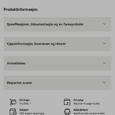
Produktinformasjon
Spesifikasjoner, dokumentasjon og ev. faresymboler
Kjøpsinformasjon, leveranser og returer
Anmeldelser
Eksperten svarer
Fri frakt
Fri retur
Fra 599,–*
Returner til valgfri butikk
Sikkert
Klikk&Hent
365 dagers åpent kjøp
Bestill på nett og hent i butikk