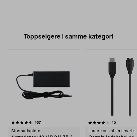
Toppselgere i samme kategori
4.0 av 5 stjerner
anmeldelser
4.5 av 5 stjerner
anmeldelse
167
15
Strømadaptere
Ladere og kabler smartkl