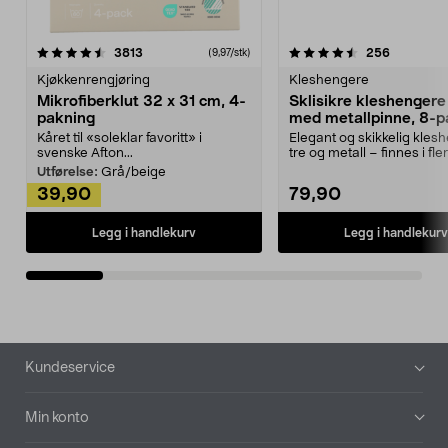
4.5av 5 stjerner
anmeldelser
4.5av 5 stjerner
anmeldels
3813
256
(9,97/stk)
Kjøkkenrengjøring
Kleshengere
Mikrofiberklut 32 x 31 cm, 4-
Sklisikre kleshengere 
pakning
med metallpinne, 8-p
Kåret til «soleklar favoritt» i
Elegant og skikkelig kles
svenske Afton...
tre og metall – finnes i fle
Kleshe...
Utførelse:
Grå/beige
39,90
79,90
Legg i handlekurv
Legg i handlekurv
Bunntekst
Kundeservice
Min konto