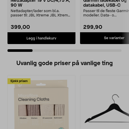
Nettadapter 19 V DC/4,75 A,
Garmin ladekabel og
90 W
datakabel, USB-C
Nettadapter/lader som bl.a.
Passer til de fleste Garmi
passer til: JBL Xtreme JBL Xtreme
modeller. Data- o...
2JBL BoomboxJBL Bo...
399,00
299,90
Se varianter
Legg i handlekurv
Uvanlig gode priser på vanlige ting
Sjekk prisen